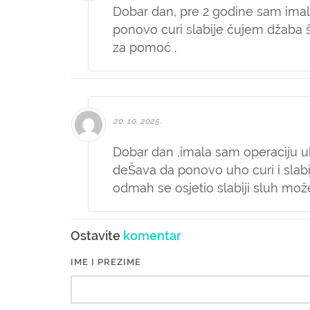
Dobar dan, pre 2 godine sam imal
ponovo curi slabije čujem džaba š
za pomoć .
20. 10. 2025.
Dobar dan ,imala sam operaciju uh
deŠava da ponovo uho curi i slabi
odmah se osjetio slabiji sluh može
Ostavite
komentar
IME I PREZIME