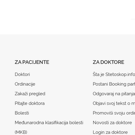
ZA PACIJENTE
ZA DOKTORE
Doktori
Šta je Stetoskop.inf
Ordinacije
Postani Booking par
Zakaži pregled
Odgovaraj na pitanja
Pitajte doktora
Objavi svoj tekst o m
Bolesti
Promoviši svoju ordi
Međunarodna klasifikacija bolesti
Novosti za doktore
(MKB)
Login za doktore