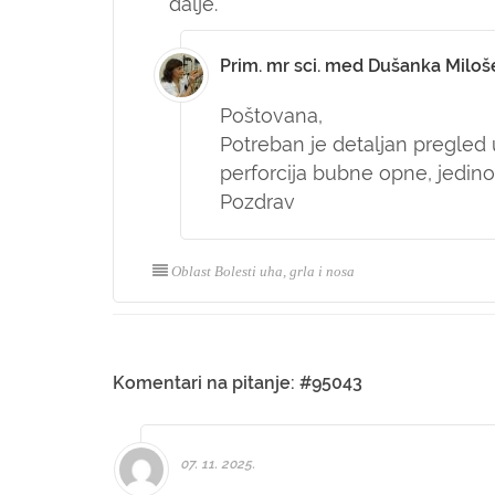
dalje.
Prim. mr sci. med Dušanka Miloš
Poštovana,
Potreban je detaljan pregled 
perforcija bubne opne, jedino 
Pozdrav
Oblast Bolesti uha, grla i nosa
Komentari na pitanje: #95043
07. 11. 2025.