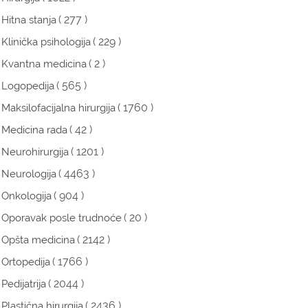
( 277 )
Hitna stanja
( 229 )
Klinička psihologija
( 2 )
Kvantna medicina
( 565 )
Logopedija
( 1760 )
Maksilofacijalna hirurgija
( 42 )
Medicina rada
( 1201 )
Neurohirurgija
( 4463 )
Neurologija
( 904 )
Onkologija
( 20 )
Oporavak posle trudnoće
( 2142 )
Opšta medicina
( 1766 )
Ortopedija
( 2044 )
Pedijatrija
( 2436 )
Plastična hirurgija