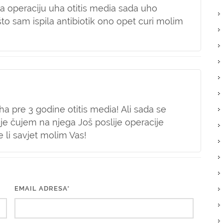
a operaciju uha otitis media sada uho
to sam ispila antibiotik ono opet curi molim
a pre 3 godine otitis media! Ali sada se
je čujem na njega Još poslije operacije
 li savjet molim Vas!
EMAIL ADRESA*