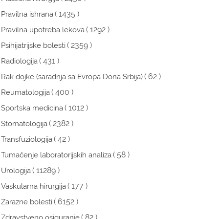
( 1435 )
Pravilna ishrana
( 1292 )
Pravilna upotreba lekova
( 2359 )
Psihijatrijske bolesti
( 431 )
Radiologija
( 62 )
Rak dojke (saradnja sa Evropa Dona Srbija)
( 400 )
Reumatologija
( 1012 )
Sportska medicina
( 2382 )
Stomatologija
( 42 )
Transfuziologija
( 58 )
Tumačenje laboratorijskih analiza
( 11289 )
Urologija
( 177 )
Vaskularna hirurgija
( 6152 )
Zarazne bolesti
( 82 )
Zdravstveno osiguranje