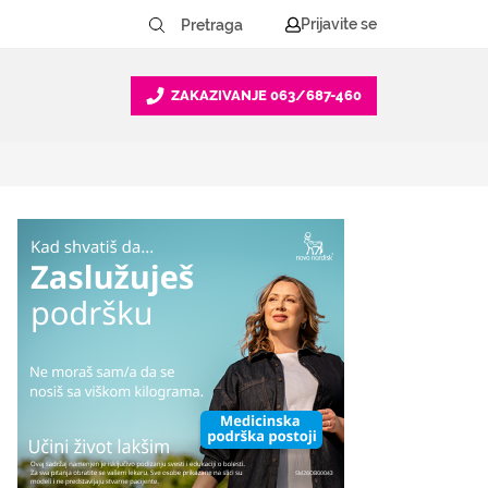
Prijavite se
ZAKAZIVANJE
063/687-460