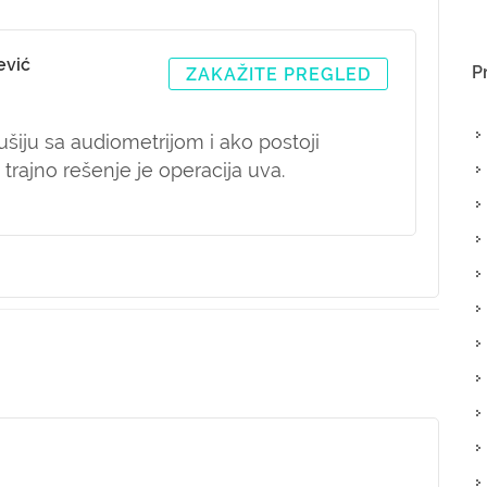
ević
P
ZAKAŽITE PREGLED
ušiju sa audiometrijom i ako postoji
trajno rešenje je operacija uva.