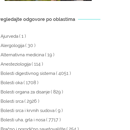
regledajte odgovore po oblastima
( 1 )
Ajurveda
( 30 )
Alergologija
( 19 )
Alternativna medicina
( 114 )
Anesteziologija
( 4051 )
Bolesti digestivnog sistema
( 1708 )
Bolesti oka
( 829 )
Bolesti organa za disanje
( 2926 )
Bolesti srca
( 9 )
Bolesti srca i krvnih sudova
( 7717 )
Bolesti uha, grla i nosa
( 254 )
Bračno i porodično savetovalište