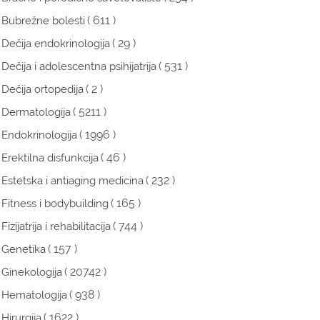
( 611 )
Bubrežne bolesti
( 29 )
Dečija endokrinologija
( 531 )
Dečija i adolescentna psihijatrija
( 2 )
Dečija ortopedija
( 5211 )
Dermatologija
( 1996 )
Endokrinologija
( 46 )
Erektilna disfunkcija
( 232 )
Estetska i antiaging medicina
( 165 )
Fitness i bodybuilding
( 744 )
Fizijatrija i rehabilitacija
( 157 )
Genetika
( 20742 )
Ginekologija
( 938 )
Hematologija
( 1622 )
Hirurgija