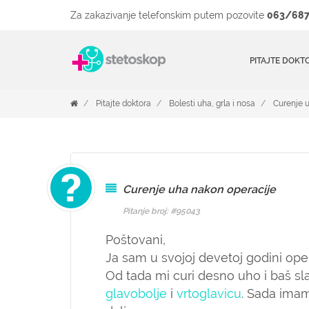
Za zakazivanje telefonskim putem pozovite
063/687
PITAJTE DOKT
Pitajte doktora
Bolesti uha, grla i nosa
Curenje 
Curenje uha nakon operacije
Pitanje broj: #95043
Poštovani,
Ja sam u svojoj devetoj godini ope
Od tada mi curi desno uho i baš s
glavobolje
i
vrtoglavicu
. Sada imam