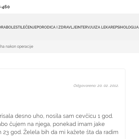
-460
ORA
BOLESTI
LEČENJE
PORODICA I ZDRAVLJE
INTERVJUI
ZA LEKARE
PSIHOLOGIJA
uha nakon operacije
Odgovoreno: 20. 02. 2012.
risala desno uho, nosila sam cevčicu 1 god.
labo čujem na njega, ponekad imam jake
 23 god. Želela bih da mi kažete šta da radim