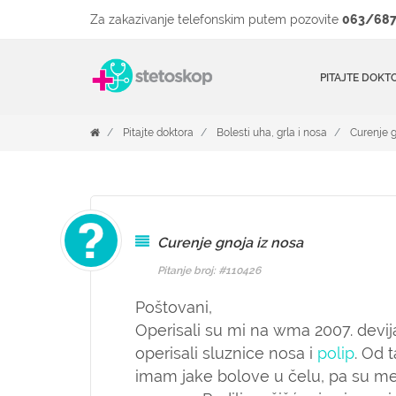
Za zakazivanje telefonskim putem pozovite
063/687
PITAJTE DOKT
Pitajte doktora
Bolesti uha, grla i nosa
Curenje g
Curenje gnoja iz nosa
Pitanje broj: #110426
Poštovani,
Operisali su mi na wma 2007. devija
operisali sluznice nosa i
polip
. Od 
imam jake bolove u čelu, pa su me 