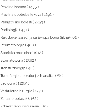
( 1435 )
Pravilna ishrana
( 1292 )
Pravilna upotreba lekova
( 2359 )
Psihijatrijske bolesti
( 431 )
Radiologija
( 62 )
Rak dojke (saradnja sa Evropa Dona Srbija)
( 400 )
Reumatologija
( 1012 )
Sportska medicina
( 2382 )
Stomatologija
( 42 )
Transfuziologija
( 58 )
Tumačenje laboratorijskih analiza
( 11289 )
Urologija
( 177 )
Vaskularna hirurgija
( 6152 )
Zarazne bolesti
( 82 )
Zdravstveno osiguranje