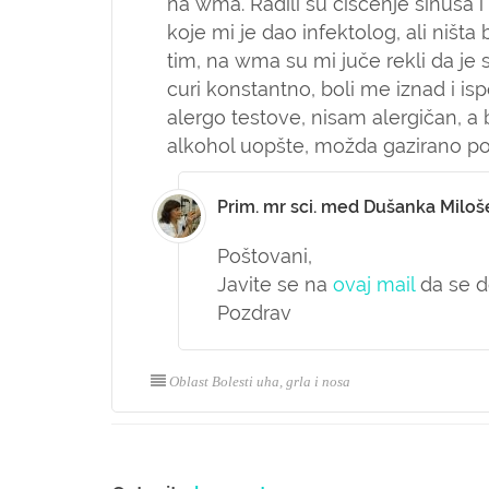
na wma. Radili su čišćenje sinusa i
koje mi je dao infektolog, ali ništ
tim, na wma su mi juče rekli da je 
curi konstantno, boli me iznad i i
alergo testove, nisam alergičan, a b
alkohol uopšte, možda gazirano po
Prim. mr sci. med Dušanka Miloš
Poštovani,
Javite se na
ovaj mail
da se d
Pozdrav
Oblast Bolesti uha, grla i nosa