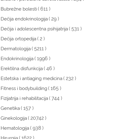
( 611 )
Bubrežne bolesti
( 29 )
Dečija endokrinologija
( 531 )
Dečija i adolescentna psihijatrija
( 2 )
Dečija ortopedija
( 5211 )
Dermatologija
( 1996 )
Endokrinologija
( 46 )
Erektilna disfunkcija
( 232 )
Estetska i antiaging medicina
( 165 )
Fitness i bodybuilding
( 744 )
Fizijatrija i rehabilitacija
( 157 )
Genetika
( 20742 )
Ginekologija
( 938 )
Hematologija
( 1622 )
Hirurgija