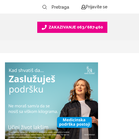
Prijavite se
ZAKAZIVANJE
063/687-460