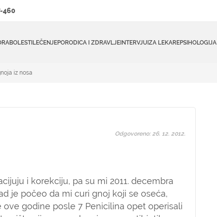
-460
ORA
BOLESTI
LEČENJE
PORODICA I ZDRAVLJE
INTERVJUI
ZA LEKARE
PSIHOLOGIJA
noja iz nosa
Odgovoreno: 26. 12. 2012.
cijuju i korekciju, pa su mi 2011. decembra
tad je počeo da mi curi gnoj koji se oseća,
ove godine posle 7 Penicilina opet operisali