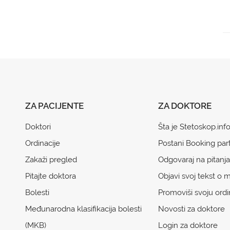
ZA PACIJENTE
ZA DOKTORE
Doktori
Šta je Stetoskop.inf
Ordinacije
Postani Booking par
Zakaži pregled
Odgovaraj na pitanja
Pitajte doktora
Objavi svoj tekst o m
Bolesti
Promoviši svoju ordi
Međunarodna klasifikacija bolesti
Novosti za doktore
(MKB)
Login za doktore