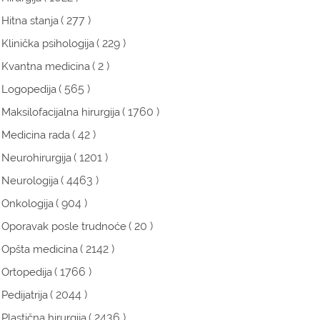
( 277 )
Hitna stanja
( 229 )
Klinička psihologija
( 2 )
Kvantna medicina
( 565 )
Logopedija
( 1760 )
Maksilofacijalna hirurgija
( 42 )
Medicina rada
( 1201 )
Neurohirurgija
( 4463 )
Neurologija
( 904 )
Onkologija
( 20 )
Oporavak posle trudnoće
( 2142 )
Opšta medicina
( 1766 )
Ortopedija
( 2044 )
Pedijatrija
( 2436 )
Plastična hirurgija