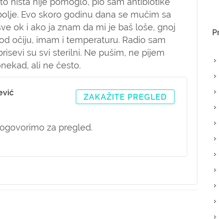
 to ništa nije pomoglo, pio sam antibiotike
a bolje. Evo skoro godinu dana se mučim sa
sve ok i ako ja znam da mi je baš loše, gnoj
P
spod očiju, imam i temperaturu. Radio sam
risevi su svi sterilni. Ne pušim, ne pijem
nekad, ali ne često.
ević
ZAKAŽITE PREGLED
ogovorimo za pregled.