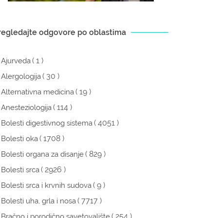
regledajte odgovore po oblastima
( 1 )
Ajurveda
( 30 )
Alergologija
( 19 )
Alternativna medicina
( 114 )
Anesteziologija
( 4051 )
Bolesti digestivnog sistema
( 1708 )
Bolesti oka
( 829 )
Bolesti organa za disanje
( 2926 )
Bolesti srca
( 9 )
Bolesti srca i krvnih sudova
( 7717 )
Bolesti uha, grla i nosa
( 254 )
Bračno i porodično savetovalište