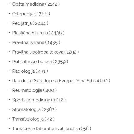
( 2142 )
Opšta medicina
( 1766 )
Ortopedija
( 2044 )
Pedijatrija
( 2436 )
Plastična hirurgija
( 1435 )
Pravilna ishrana
( 1292 )
Pravilna upotreba lekova
( 2359 )
Psihijatrijske bolesti
( 431 )
Radiologija
( 62 )
Rak dojke (saradnja sa Evropa Dona Srbija)
( 400 )
Reumatologija
( 1012 )
Sportska medicina
( 2382 )
Stomatologija
( 42 )
Transfuziologija
( 58 )
Tumačenje laboratorijskih analiza