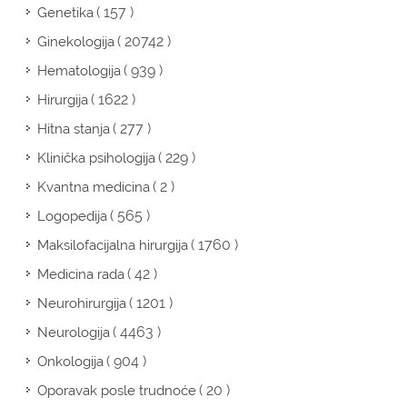
( 157 )
Genetika
( 20742 )
Ginekologija
( 939 )
Hematologija
( 1622 )
Hirurgija
( 277 )
Hitna stanja
( 229 )
Klinička psihologija
( 2 )
Kvantna medicina
( 565 )
Logopedija
( 1760 )
Maksilofacijalna hirurgija
( 42 )
Medicina rada
( 1201 )
Neurohirurgija
( 4463 )
Neurologija
( 904 )
Onkologija
( 20 )
Oporavak posle trudnoće