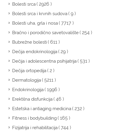
( 2926 )
Bolesti srca
( 9 )
Bolesti srca i krvnih sudova
( 7717 )
Bolesti uha, grla i nosa
( 254 )
Bračno i porodično savetovalište
( 611 )
Bubrežne bolesti
( 29 )
Dečija endokrinologija
( 531 )
Dečija i adolescentna psihijatrija
( 2 )
Dečija ortopedija
( 5211 )
Dermatologija
( 1996 )
Endokrinologija
( 46 )
Erektilna disfunkcija
( 232 )
Estetska i antiaging medicina
( 165 )
Fitness i bodybuilding
( 744 )
Fizijatrija i rehabilitacija