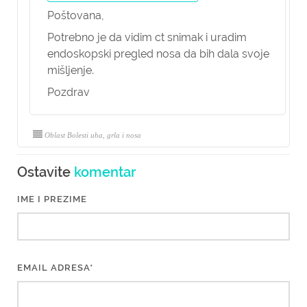
Poštovana,
Potrebno je da vidim ct snimak i uradim
endoskopski pregled nosa da bih dala svoje
mišljenje.
Pozdrav
Oblast Bolesti uha, grla i nosa
Ostavite
komentar
IME I PREZIME
EMAIL ADRESA*