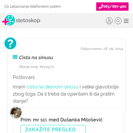
Za zakazivanje telefonskim putem
063/687-460
Odgovoreno: 28. 09. 2014.
Cista na sinusu
Pitanje broj: #130973
Poštovani,
Imam
cistu na desnom sinusu
i velike glavobolje
zbog toga. Da li treba da operišem ili da pratim
stanje?
Prim. mr sci. med Dušanka Milošević
ZAKAŽITE PREGLED