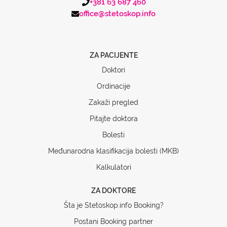
+381 63 687 460
office@stetoskop.info
ZA PACIJENTE
Doktori
Ordinacije
Zakaži pregled
Pitajte doktora
Bolesti
Međunarodna klasifikacija bolesti (MKB)
Kalkulatori
ZA DOKTORE
Šta je Stetoskop.info Booking?
Postani Booking partner