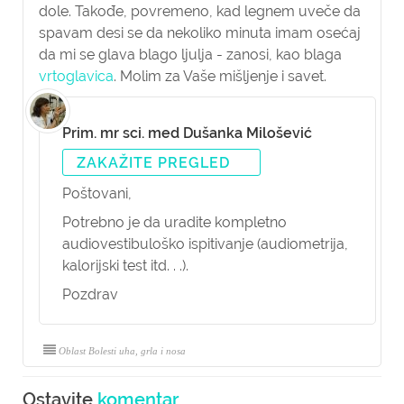
dole. Takođe, povremeno, kad legnem uveče da
spavam desi se da nekoliko minuta imam osećaj
da mi se glava blago ljulja - zanosi, kao blaga
vrtoglavica
. Molim za Vaše mišljenje i savet.
Prim. mr sci. med Dušanka Milošević
ZAKAŽITE PREGLED
Poštovani,
Potrebno je da uradite kompletno
audiovestibuloško ispitivanje (audiometrija,
kalorijski test itd. . .).
Pozdrav
Oblast Bolesti uha, grla i nosa
Ostavite
komentar