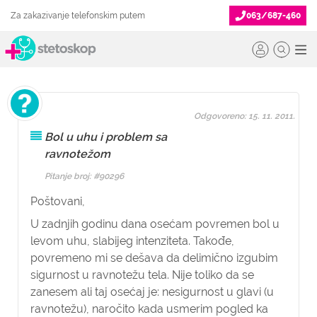
Za zakazivanje telefonskim putem
063/687-460
Odgovoreno: 15. 11. 2011.
Bol u uhu i problem sa
ravnotežom
Pitanje broj: #90296
Poštovani,
U zadnjih godinu dana osećam povremen bol u
levom uhu, slabijeg intenziteta. Takođe,
povremeno mi se dešava da delimično izgubim
sigurnost u ravnotežu tela. Nije toliko da se
zanesem ali taj osećaj je: nesigurnost u glavi (u
ravnotežu), naročito kada usmerim pogled ka