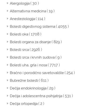
( 30 )
Alergologija
( 19 )
Alternativna medicina
( 114 )
Anesteziologija
( 4055 )
Bolesti digestivnog sistema
( 1708 )
Bolesti oka
( 829 )
Bolesti organa za disanje
( 2926 )
Bolesti srca
( 9 )
Bolesti srca i krvnih sudova
( 7717 )
Bolesti uha, grla i nosa
( 254 )
Bračno i porodično savetovalište
( 611 )
Bubrežne bolesti
( 29 )
Dečija endokrinologija
( 531 )
Dečija i adolescentna psihijatrija
( 2 )
Dečija ortopedija