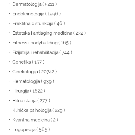
( 5211 )
Dermatologija
( 1996 )
Endokrinologija
( 46 )
Erektilna disfunkcija
( 232 )
Estetska i antiaging medicina
( 165 )
Fitness i bodybuilding
( 744 )
Fizijatrija i rehabilitacija
( 157 )
Genetika
( 20742 )
Ginekologija
( 939 )
Hematologija
( 1622 )
Hirurgija
( 277 )
Hitna stanja
( 229 )
Klinička psihologija
( 2 )
Kvantna medicina
( 565 )
Logopedija