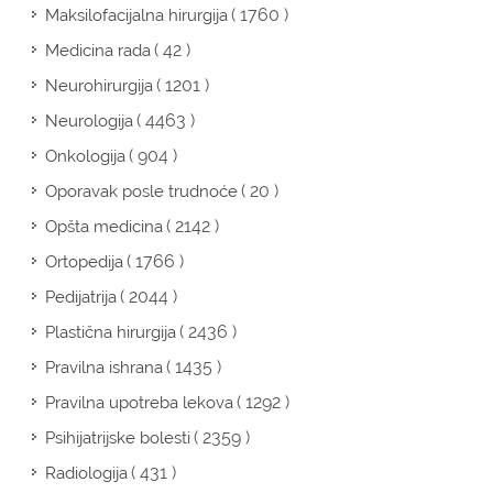
( 1760 )
Maksilofacijalna hirurgija
( 42 )
Medicina rada
( 1201 )
Neurohirurgija
( 4463 )
Neurologija
( 904 )
Onkologija
( 20 )
Oporavak posle trudnoće
( 2142 )
Opšta medicina
( 1766 )
Ortopedija
( 2044 )
Pedijatrija
( 2436 )
Plastična hirurgija
( 1435 )
Pravilna ishrana
( 1292 )
Pravilna upotreba lekova
( 2359 )
Psihijatrijske bolesti
( 431 )
Radiologija