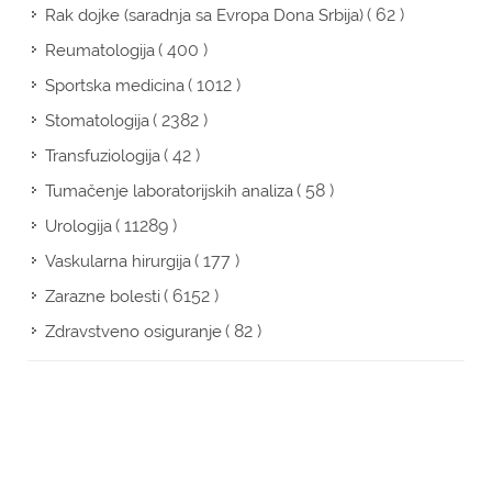
( 62 )
Rak dojke (saradnja sa Evropa Dona Srbija)
( 400 )
Reumatologija
( 1012 )
Sportska medicina
( 2382 )
Stomatologija
( 42 )
Transfuziologija
( 58 )
Tumačenje laboratorijskih analiza
( 11289 )
Urologija
( 177 )
Vaskularna hirurgija
( 6152 )
Zarazne bolesti
( 82 )
Zdravstveno osiguranje