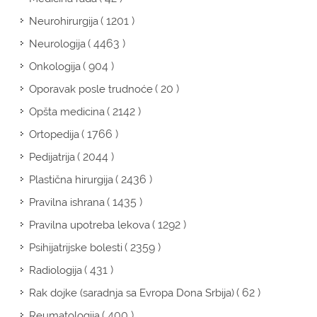
( 1201 )
Neurohirurgija
( 4463 )
Neurologija
( 904 )
Onkologija
( 20 )
Oporavak posle trudnoće
( 2142 )
Opšta medicina
( 1766 )
Ortopedija
( 2044 )
Pedijatrija
( 2436 )
Plastična hirurgija
( 1435 )
Pravilna ishrana
( 1292 )
Pravilna upotreba lekova
( 2359 )
Psihijatrijske bolesti
( 431 )
Radiologija
( 62 )
Rak dojke (saradnja sa Evropa Dona Srbija)
( 400 )
Reumatologija