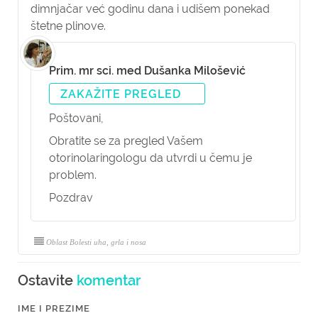
dimnjačar već godinu dana i udišem ponekad
štetne plinove.
Prim. mr sci. med Dušanka Milošević
ZAKAŽITE PREGLED
Poštovani,
Obratite se za pregled Vašem
otorinolaringologu da utvrdi u čemu je
problem.
Pozdrav
Oblast Bolesti uha, grla i nosa
Ostavite
komentar
IME I PREZIME