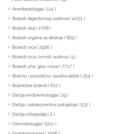
( 114 )
Anesteziologija
( 4051 )
Bolesti digestivnog sistema
( 1708 )
Bolesti oka
( 829 )
Bolesti organa za disanje
( 2926 )
Bolesti srca
( 9 )
Bolesti srca i krvnih sudova
( 7717 )
Bolesti uha, grla i nosa
( 254 )
Bračno i porodično savetovalište
( 611 )
Bubrežne bolesti
( 29 )
Dečija endokrinologija
( 531 )
Dečija i adolescentna psihijatrija
( 2 )
Dečija ortopedija
( 5211 )
Dermatologija
( 1996 )
Endokrinologija