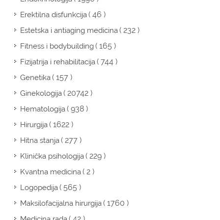
( 46 )
Erektilna disfunkcija
( 232 )
Estetska i antiaging medicina
( 165 )
Fitness i bodybuilding
( 744 )
Fizijatrija i rehabilitacija
( 157 )
Genetika
( 20742 )
Ginekologija
( 938 )
Hematologija
( 1622 )
Hirurgija
( 277 )
Hitna stanja
( 229 )
Klinička psihologija
( 2 )
Kvantna medicina
( 565 )
Logopedija
( 1760 )
Maksilofacijalna hirurgija
( 42 )
Medicina rada