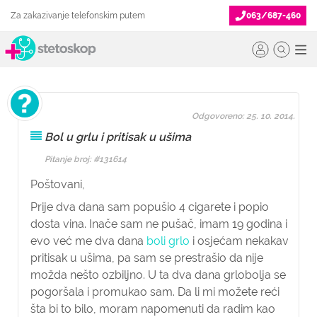
Za zakazivanje telefonskim putem
063/687-460
Odgovoreno: 25. 10. 2014.
Bol u grlu i pritisak u ušima
Pitanje broj: #131614
Poštovani,
Prije dva dana sam popušio 4 cigarete i popio
dosta vina. Inače sam ne pušač, imam 19 godina i
evo već me dva dana
boli grlo
i osjećam nekakav
pritisak u ušima, pa sam se prestrašio da nije
možda nešto ozbiljno. U ta dva dana grlobolja se
pogoršala i promukao sam. Da li mi možete reći
šta bi to bilo, moram napomenuti da radim kao