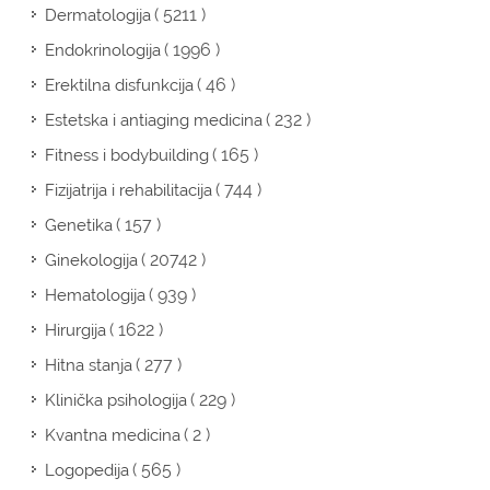
( 5211 )
Dermatologija
( 1996 )
Endokrinologija
( 46 )
Erektilna disfunkcija
( 232 )
Estetska i antiaging medicina
( 165 )
Fitness i bodybuilding
( 744 )
Fizijatrija i rehabilitacija
( 157 )
Genetika
( 20742 )
Ginekologija
( 939 )
Hematologija
( 1622 )
Hirurgija
( 277 )
Hitna stanja
( 229 )
Klinička psihologija
( 2 )
Kvantna medicina
( 565 )
Logopedija