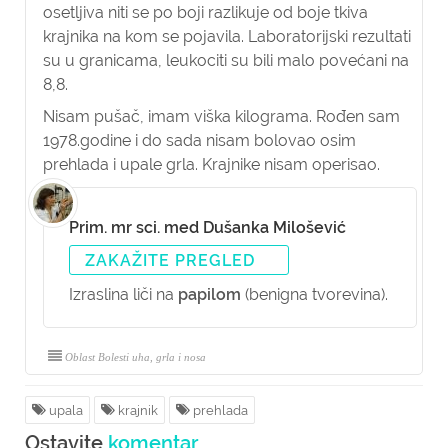
osetljiva niti se po boji razlikuje od boje tkiva
krajnika na kom se pojavila. Laboratorijski rezultati
su u granicama, leukociti su bili malo povećani na
8,8.
Nisam pušač, imam viška kilograma. Rođen sam
1978.godine i do sada nisam bolovao osim
prehlada i upale grla. Krajnike nisam operisao.
Prim. mr sci. med Dušanka Milošević
ZAKAŽITE PREGLED
Izraslina liči na
papilom
(benigna tvorevina).
Oblast Bolesti uha, grla i nosa
upala
krajnik
prehlada
Ostavite
komentar