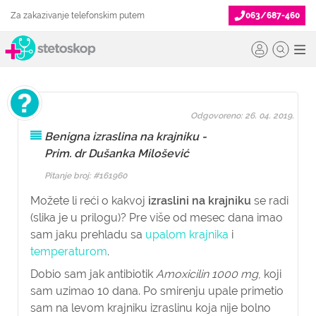
Za zakazivanje telefonskim putem
063/687-460
Odgovoreno: 26. 04. 2019.
Benigna izraslina na krajniku -
Prim. dr Dušanka Milošević
Pitanje broj: #161960
Možete li reći o kakvoj
izraslini na krajniku
se radi
(slika je u prilogu)? Pre više od mesec dana imao
sam jaku prehladu sa
upalom krajnika
i
temperaturom
.
Dobio sam jak antibiotik
Amoxicilin 1000 mg
, koji
sam uzimao 10 dana. Po smirenju upale primetio
sam na levom krajniku izraslinu koja nije bolno