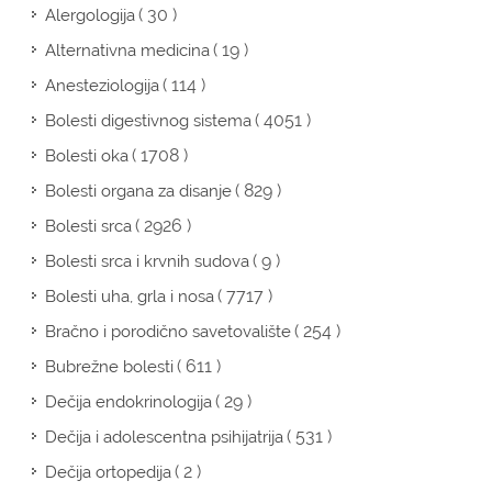
( 30 )
Alergologija
( 19 )
Alternativna medicina
( 114 )
Anesteziologija
( 4051 )
Bolesti digestivnog sistema
( 1708 )
Bolesti oka
( 829 )
Bolesti organa za disanje
( 2926 )
Bolesti srca
( 9 )
Bolesti srca i krvnih sudova
( 7717 )
Bolesti uha, grla i nosa
( 254 )
Bračno i porodično savetovalište
( 611 )
Bubrežne bolesti
( 29 )
Dečija endokrinologija
( 531 )
Dečija i adolescentna psihijatrija
( 2 )
Dečija ortopedija