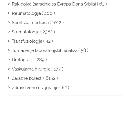
( 62 )
Rak dojke (saradnja sa Evropa Dona Srbija)
( 400 )
Reumatologija
( 1012 )
Sportska medicina
( 2382 )
Stomatologija
( 42 )
Transfuziologija
( 58 )
Tumačenje laboratorijskih analiza
( 11289 )
Urologija
( 177 )
Vaskularna hirurgija
( 6152 )
Zarazne bolesti
( 82 )
Zdravstveno osiguranje