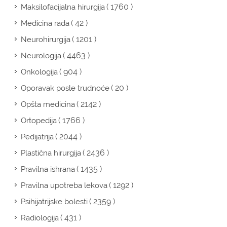
( 1760 )
Maksilofacijalna hirurgija
( 42 )
Medicina rada
( 1201 )
Neurohirurgija
( 4463 )
Neurologija
( 904 )
Onkologija
( 20 )
Oporavak posle trudnoće
( 2142 )
Opšta medicina
( 1766 )
Ortopedija
( 2044 )
Pedijatrija
( 2436 )
Plastična hirurgija
( 1435 )
Pravilna ishrana
( 1292 )
Pravilna upotreba lekova
( 2359 )
Psihijatrijske bolesti
( 431 )
Radiologija