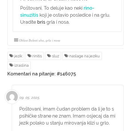
Poštovani,
To deluje kao neki
rino-
sinuzitis
koji je ostavio posledice i na grlu.
Uradite
bris
grla i nosa.
Oblast Bolesti uha, grla i nosa
jezik
rinitis
sluz
naslage na jeziku
izraslina
Komentari na pitanje: #146075
09. 05. 2025.
Poštovani, imam čudan problem da li je to s
psihičke strane ne znam. Imam osjecaj da mi
jezik polako u stanju mirovanja klizi u grlo.