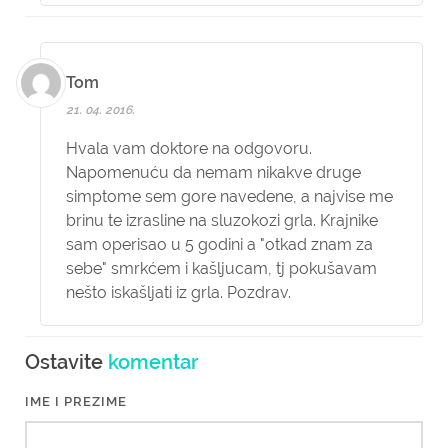
Tom
21. 04. 2016.
Hvala vam doktore na odgovoru.
Napomenuću da nemam nikakve druge
simptome sem gore navedene, a najvise me
brinu te izrasline na sluzokozi grla. Krajnike
sam operisao u 5 godini a "otkad znam za
sebe" smrkćem i kašljucam, tj pokušavam
nešto iskašljati iz grla. Pozdrav.
Ostavite
komentar
IME I PREZIME