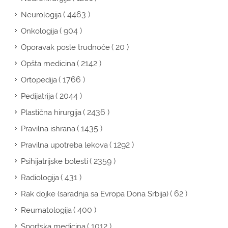
( 4463 )
Neurologija
( 904 )
Onkologija
( 20 )
Oporavak posle trudnoće
( 2142 )
Opšta medicina
( 1766 )
Ortopedija
( 2044 )
Pedijatrija
( 2436 )
Plastična hirurgija
( 1435 )
Pravilna ishrana
( 1292 )
Pravilna upotreba lekova
( 2359 )
Psihijatrijske bolesti
( 431 )
Radiologija
( 62 )
Rak dojke (saradnja sa Evropa Dona Srbija)
( 400 )
Reumatologija
( 1012 )
Sportska medicina