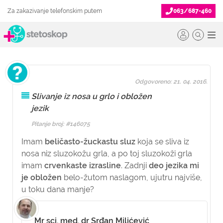
Za zakazivanje telefonskim putem
063/687-460
Odgovoreno: 21. 04. 2016.
Slivanje iz nosa u grlo i obložen
jezik
Pitanje broj: #146075
Imam
beličasto-žuckastu sluz
koja se sliva iz
nosa niz sluzokožu grla, a po toj sluzokoži grla
imam
crvenkaste izrasline
. Zadnji
deo jezika mi
je obložen
belo-žutom naslagom, ujutru najviše,
u toku dana manje?
Mr sci. med. dr Srđan Milićević