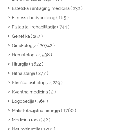
( 232 )
Estetska i antiaging medicina
( 165 )
Fitness i bodybuilding
( 744 )
Fizijatrija i rehabilitacija
( 157 )
Genetika
( 20742 )
Ginekologija
( 938 )
Hematologija
( 1622 )
Hirurgija
( 277 )
Hitna stanja
( 229 )
Klinička psihologija
( 2 )
Kvantna medicina
( 565 )
Logopedija
( 1760 )
Maksilofacijalna hirurgija
( 42 )
Medicina rada
( 1201 )
Neurohirurgija