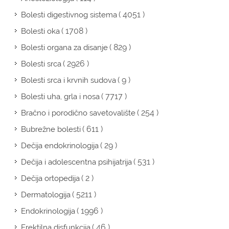
( 4051 )
Bolesti digestivnog sistema
( 1708 )
Bolesti oka
( 829 )
Bolesti organa za disanje
( 2926 )
Bolesti srca
( 9 )
Bolesti srca i krvnih sudova
( 7717 )
Bolesti uha, grla i nosa
( 254 )
Bračno i porodično savetovalište
( 611 )
Bubrežne bolesti
( 29 )
Dečija endokrinologija
( 531 )
Dečija i adolescentna psihijatrija
( 2 )
Dečija ortopedija
( 5211 )
Dermatologija
( 1996 )
Endokrinologija
( 46 )
Erektilna disfunkcija