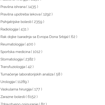
( 1435 )
Pravilna ishrana
( 1292 )
Pravilna upotreba lekova
( 2359 )
Psihijatrijske bolesti
( 431 )
Radiologija
( 62 )
Rak dojke (saradnja sa Evropa Dona Srbija)
( 400 )
Reumatologija
( 1012 )
Sportska medicina
( 2382 )
Stomatologija
( 42 )
Transfuziologija
( 58 )
Tumačenje laboratorijskih analiza
( 11289 )
Urologija
( 177 )
Vaskularna hirurgija
( 6152 )
Zarazne bolesti
( 82 )
Zdravstveno osiguranje