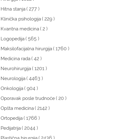
( 277 )
Hitna stanja
( 229 )
Klinička psihologija
( 2 )
Kvantna medicina
( 565 )
Logopedija
( 1760 )
Maksilofacijalna hirurgija
( 42 )
Medicina rada
( 1201 )
Neurohirurgija
( 4463 )
Neurologija
( 904 )
Onkologija
( 20 )
Oporavak posle trudnoće
( 2142 )
Opšta medicina
( 1766 )
Ortopedija
( 2044 )
Pedijatrija
( 2436 )
Plastična hirurgija