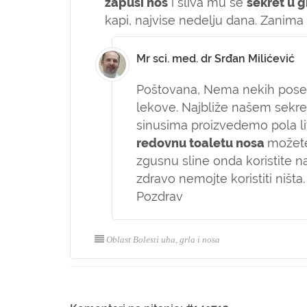
zapuši nos
i sliva mu se
sekret u g
kapi, najvise nedelju dana. Zanim
Mr sci. med. dr Srđan Milićević
Poštovana,
Nema nekih posebn
lekove. Najbliže našem sekre
sinusima proizvedemo pola litr
redovnu toaletu nosa
možete
zgusnu sline onda koristite na
zdravo nemojte koristiti ništa.
Pozdrav
Oblast Bolesti uha, grla i nosa