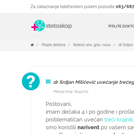
Za zakazivanje telefonskim putem pozovite
063/687
PITAJTE DOKT
Pitajte doktora
Bolesti uha, grla i nosa
dr Srdjan
dr Srdjan Milićević uvećanje trećeg
Pitanje broj: #149712
Poštovani,
imam dečaka 4 i po godine i prošl
problematičan uvećan
treći krajnik
smo koristili
narivent
po vašem sav