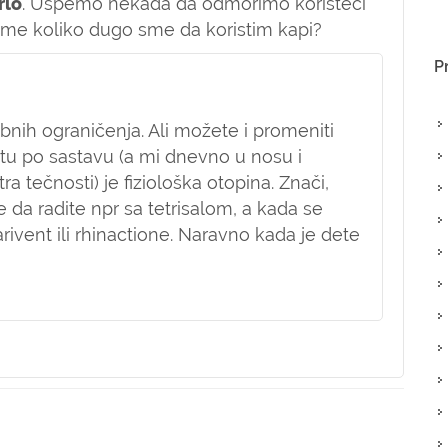
rlo
. Uspemo nekada da odmorimo koristeći
a me koliko dugo sme da koristim kapi?
P
ih ograničenja. Ali možete i promeniti
tu po sastavu (a mi dnevno u nosu i
a tečnosti) je fiziološka otopina. Znači,
 da radite npr sa tetrisalom, a kada se
rivent ili rhinactione. Naravno kada je dete