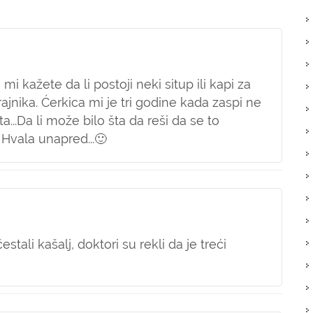
i kažete da li postoji neki situp ili kapi za
rajnika. Ćerkica mi je tri godine kada zaspi ne
...Da li može bilo šta da reši da se to
 Hvala unapred...🙂
tali kašalj, doktori su rekli da je treći