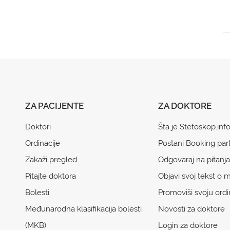
ZA PACIJENTE
ZA DOKTORE
Doktori
Šta je Stetoskop.inf
Ordinacije
Postani Booking par
Zakaži pregled
Odgovaraj na pitanja
Pitajte doktora
Objavi svoj tekst o m
Bolesti
Promoviši svoju ordi
Međunarodna klasifikacija bolesti
Novosti za doktore
(MKB)
Login za doktore