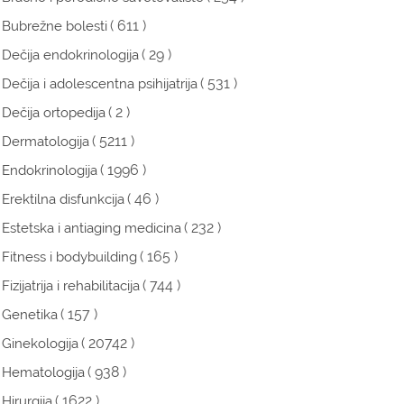
( 611 )
Bubrežne bolesti
( 29 )
Dečija endokrinologija
( 531 )
Dečija i adolescentna psihijatrija
( 2 )
Dečija ortopedija
( 5211 )
Dermatologija
( 1996 )
Endokrinologija
( 46 )
Erektilna disfunkcija
( 232 )
Estetska i antiaging medicina
( 165 )
Fitness i bodybuilding
( 744 )
Fizijatrija i rehabilitacija
( 157 )
Genetika
( 20742 )
Ginekologija
( 938 )
Hematologija
( 1622 )
Hirurgija