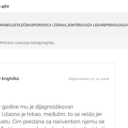
-460
ORA
BOLESTI
LEČENJE
PORODICA I ZDRAVLJE
INTERVJUI
ZA LEKARE
PSIHOLOGIJA
 Milićević uvećanje trećeg krajnika
 krajnika
Odgovoreno: 27. 11. 2016.
e godine mu je dijagnostikovan
. Užasno je hrkao, međutim, to se rešilo jer
etu. Čim prestane sa nariventom njemu se