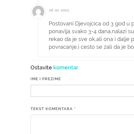
18. 02. 2023.
Postovani Djevojcica od 3 god u 
ponavlja svako 3-4 dana,nalazi su 
rekao da je sve ok,ali ona i dalje 
povracanje,i cesto se zali da je 
Ostavite
komentar
IME I PREZIME
TEKST KOMENTARA *