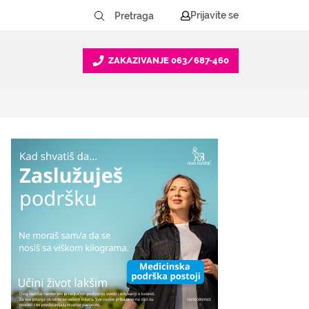
Prijavite se
ZAKAZIVANJE
063/687-460