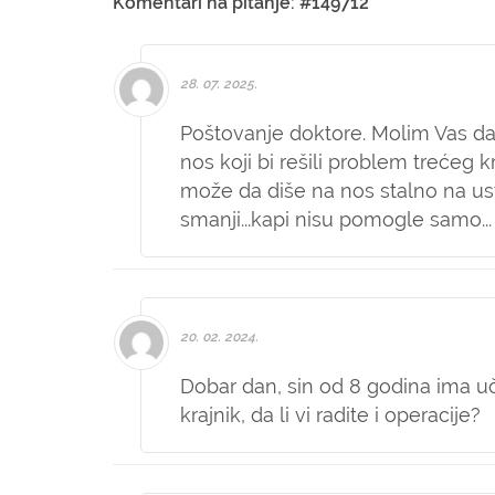
Komentari na pitanje: #149712
28. 07. 2025.
Poštovanje doktore. Molim Vas da m
nos koji bi rešili problem trećeg k
može da diše na nos stalno na usta
smanji...kapi nisu pomogle samo...
20. 02. 2024.
Dobar dan, sin od 8 godina ima učes
krajnik, da li vi radite i operacije?