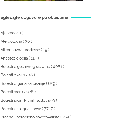
regledajte odgovore po oblastima
( 1 )
Ajurveda
( 30 )
Alergologija
( 19 )
Alternativna medicina
( 114 )
Anesteziologija
( 4051 )
Bolesti digestivnog sistema
( 1708 )
Bolesti oka
( 829 )
Bolesti organa za disanje
( 2926 )
Bolesti srca
( 9 )
Bolesti srca i krvnih sudova
( 7717 )
Bolesti uha, grla i nosa
( 254 )
Bračno i porodično savetovalište