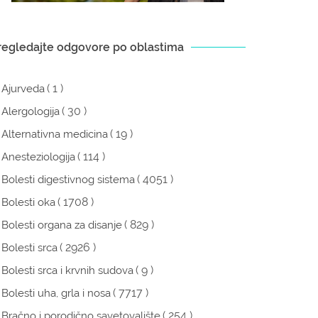
regledajte odgovore po oblastima
( 1 )
Ajurveda
( 30 )
Alergologija
( 19 )
Alternativna medicina
( 114 )
Anesteziologija
( 4051 )
Bolesti digestivnog sistema
( 1708 )
Bolesti oka
( 829 )
Bolesti organa za disanje
( 2926 )
Bolesti srca
( 9 )
Bolesti srca i krvnih sudova
( 7717 )
Bolesti uha, grla i nosa
( 254 )
Bračno i porodično savetovalište