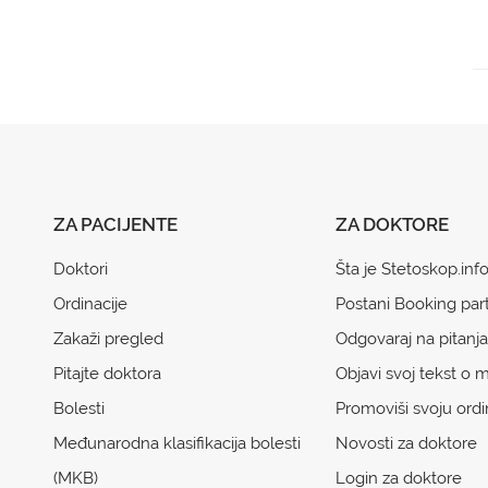
ZA PACIJENTE
ZA DOKTORE
Doktori
Šta je Stetoskop.inf
Ordinacije
Postani Booking par
Zakaži pregled
Odgovaraj na pitanja
Pitajte doktora
Objavi svoj tekst o m
Bolesti
Promoviši svoju ordi
Međunarodna klasifikacija bolesti
Novosti za doktore
(MKB)
Login za doktore