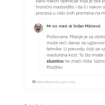
kako nakon operacije koja je bila
hronični mastoiditis i da li i nako
procesa u vidu ovih promena na 
Mr sci. med. dr Srđan Milićević
Poštovana,
Pitanje je za otoh
može reći: danas se uglavnom
tehnike. U prevodu: čisti se 
mastoidna kost. To što imat
sluznicu
ne znači ništa. Važno
Pozdrav
Oblast Bolesti uha, grla i nosa