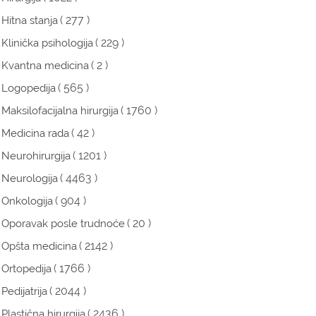
( 277 )
Hitna stanja
( 229 )
Klinička psihologija
( 2 )
Kvantna medicina
( 565 )
Logopedija
( 1760 )
Maksilofacijalna hirurgija
( 42 )
Medicina rada
( 1201 )
Neurohirurgija
( 4463 )
Neurologija
( 904 )
Onkologija
( 20 )
Oporavak posle trudnoće
( 2142 )
Opšta medicina
( 1766 )
Ortopedija
( 2044 )
Pedijatrija
( 2436 )
Plastična hirurgija