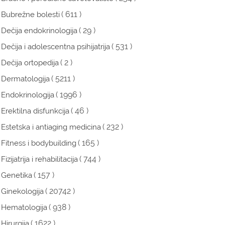
( 611 )
Bubrežne bolesti
( 29 )
Dečija endokrinologija
( 531 )
Dečija i adolescentna psihijatrija
( 2 )
Dečija ortopedija
( 5211 )
Dermatologija
( 1996 )
Endokrinologija
( 46 )
Erektilna disfunkcija
( 232 )
Estetska i antiaging medicina
( 165 )
Fitness i bodybuilding
( 744 )
Fizijatrija i rehabilitacija
( 157 )
Genetika
( 20742 )
Ginekologija
( 938 )
Hematologija
( 1622 )
Hirurgija