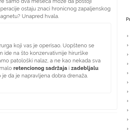
 pre samo dva meseca može da postoji
n operacije ostaju znaci hronicnog zapaljenskog
magnetu? Unapred hvala.
P
irurga koji vas je operisao. Uopšteno se
 ide na što konzervativnije hirurške
samo patološki nalaz, a ne kao nekada sva
e malo
retencionog sadržaja
i
zadebljalu
 je da je napravljena dobra drenaža.