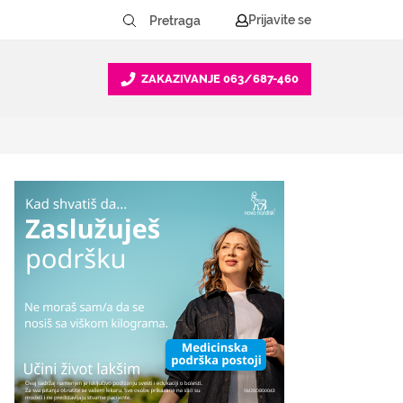
Prijavite se
ZAKAZIVANJE
063/687-460