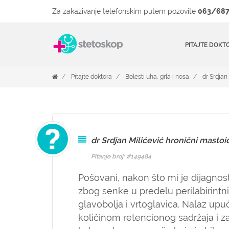
Za zakazivanje telefonskim putem pozovite
063/687
PITAJTE DOKT
Pitajte doktora
Bolesti uha, grla i nosa
dr Srdjan
dr Srdjan Milićević hronični mastoid
Pitanje broj: #149484
Pošovani, nakon što mi je dijagno
zbog senke u predelu perilabirintn
glavobolja i vrtoglavica. Nalaz up
količinom retencionog sadržaja i z