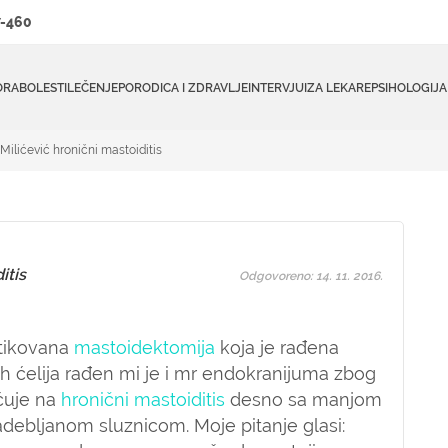
-460
ORA
BOLESTI
LEČENJE
PORODICA I ZDRAVLJE
INTERVJUI
ZA LEKARE
PSIHOLOGIJA
 Milićević hronični mastoiditis
itis
Odgovoreno: 14. 11. 2016.
stikovana
mastoidektomija
koja je rađena
ih ćelija rađen mi je i mr endokranijuma zbog
ućuje na
hronični mastoiditis
desno sa manjom
adebljanom sluznicom. Moje pitanje glasi: