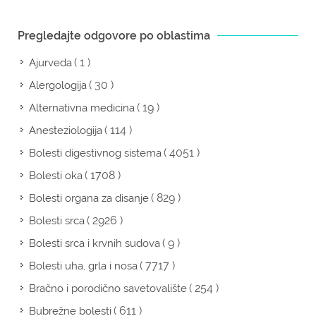
Pregledajte odgovore po oblastima
( 1 )
Ajurveda
( 30 )
Alergologija
( 19 )
Alternativna medicina
( 114 )
Anesteziologija
( 4051 )
Bolesti digestivnog sistema
( 1708 )
Bolesti oka
( 829 )
Bolesti organa za disanje
( 2926 )
Bolesti srca
( 9 )
Bolesti srca i krvnih sudova
( 7717 )
Bolesti uha, grla i nosa
( 254 )
Bračno i porodično savetovalište
( 611 )
Bubrežne bolesti