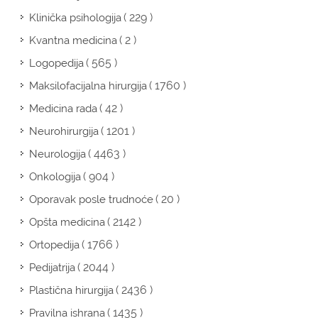
( 229 )
Klinička psihologija
( 2 )
Kvantna medicina
( 565 )
Logopedija
( 1760 )
Maksilofacijalna hirurgija
( 42 )
Medicina rada
( 1201 )
Neurohirurgija
( 4463 )
Neurologija
( 904 )
Onkologija
( 20 )
Oporavak posle trudnoće
( 2142 )
Opšta medicina
( 1766 )
Ortopedija
( 2044 )
Pedijatrija
( 2436 )
Plastična hirurgija
( 1435 )
Pravilna ishrana