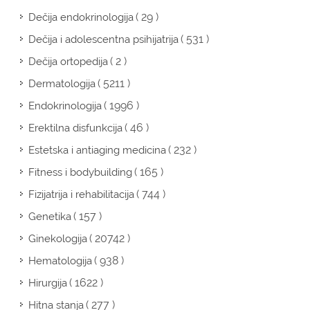
( 29 )
Dečija endokrinologija
( 531 )
Dečija i adolescentna psihijatrija
( 2 )
Dečija ortopedija
( 5211 )
Dermatologija
( 1996 )
Endokrinologija
( 46 )
Erektilna disfunkcija
( 232 )
Estetska i antiaging medicina
( 165 )
Fitness i bodybuilding
( 744 )
Fizijatrija i rehabilitacija
( 157 )
Genetika
( 20742 )
Ginekologija
( 938 )
Hematologija
( 1622 )
Hirurgija
( 277 )
Hitna stanja