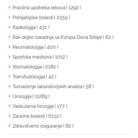
( 1292 )
Pravilna upotreba lekova
( 2359 )
Psihijatrijske bolesti
( 431 )
Radiologija
( 62 )
Rak dojke (saradnja sa Evropa Dona Srbija)
( 400 )
Reumatologija
( 1012 )
Sportska medicina
( 2382 )
Stomatologija
( 42 )
Transfuziologija
( 58 )
Tumačenje laboratorijskih analiza
( 11289 )
Urologija
( 177 )
Vaskularna hirurgija
( 6152 )
Zarazne bolesti
( 82 )
Zdravstveno osiguranje