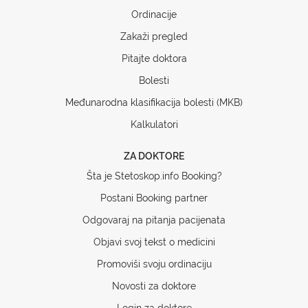
Ordinacije
Zakaži pregled
Pitajte doktora
Bolesti
Međunarodna klasifikacija bolesti (MKB)
Kalkulatori
ZA DOKTORE
Šta je Stetoskop.info Booking?
Postani Booking partner
Odgovaraj na pitanja pacijenata
Objavi svoj tekst o medicini
Promoviši svoju ordinaciju
Novosti za doktore
Login za doktore