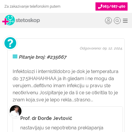
Za zakazivanje telefonskim putem
063/687-460
Odgovoreno: 09. 12. 2024.
Pitanje broj: #235667
Infektolozi i internisti(dobro je dok je temperatura
do 37.5)HAHAHHAA ja ih gledam i ne mogu da
verujem...defitivno imam infekciju u pravu ste
neotkrivenu Jos(pitanje je da li ce se otkriti)a to je
znam koja,sve je lepo rekla...strasno...
Prof. dr Đorđe Jevtović
nastavljaju se nepotrebna preklapanja