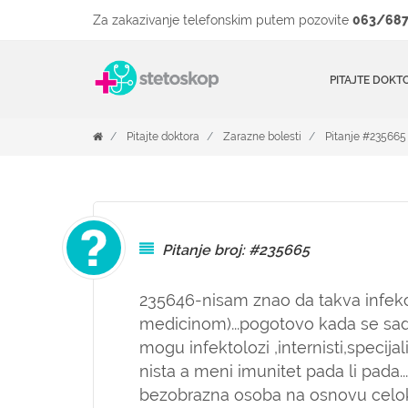
Za zakazivanje telefonskim putem pozovite
063/687
PITAJTE DOKT
Pitajte doktora
Zarazne bolesti
Pitanje #235665
Pitanje broj: #235665
235646-nisam znao da takva infekc
medicinom)...pogotovo kada se sad
mogu infektolozi ,internisti,specijal
nista a meni imunitet pada li pada.
bezobrazna osoba na osnovu celoku