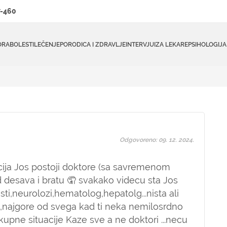
-460
ORA
BOLESTI
LEČENJE
PORODICA I ZDRAVLJE
INTERVJUI
ZA LEKARE
PSIHOLOGIJA
Odgovoreno: 09. 12. 2024.
ija Jos postoji doktore (sa savremenom
 desava i bratu 🤦 svakako videcu sta Jos
isti,neurolozi,hematolog,hepatolg...nista ali
..,najgore od svega kad ti neka nemilosrdno
pne situacije Kaze sve a ne doktori ...necu