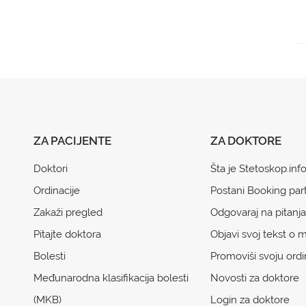
ZA PACIJENTE
ZA DOKTORE
Doktori
Šta je Stetoskop.inf
Ordinacije
Postani Booking par
Zakaži pregled
Odgovaraj na pitanja
Pitajte doktora
Objavi svoj tekst o m
Bolesti
Promoviši svoju ordi
Međunarodna klasifikacija bolesti
Novosti za doktore
(MKB)
Login za doktore