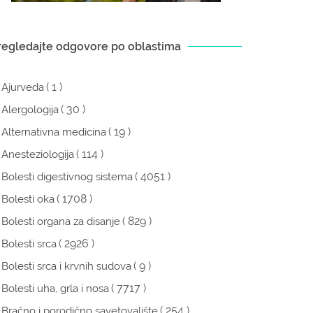
regledajte odgovore po oblastima
( 1 )
Ajurveda
( 30 )
Alergologija
( 19 )
Alternativna medicina
( 114 )
Anesteziologija
( 4051 )
Bolesti digestivnog sistema
( 1708 )
Bolesti oka
( 829 )
Bolesti organa za disanje
( 2926 )
Bolesti srca
( 9 )
Bolesti srca i krvnih sudova
( 7717 )
Bolesti uha, grla i nosa
( 254 )
Bračno i porodično savetovalište