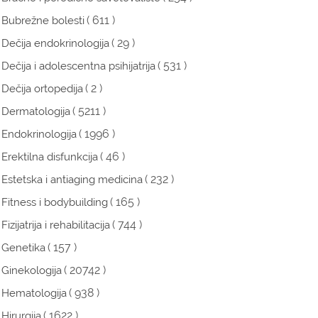
( 611 )
Bubrežne bolesti
( 29 )
Dečija endokrinologija
( 531 )
Dečija i adolescentna psihijatrija
( 2 )
Dečija ortopedija
( 5211 )
Dermatologija
( 1996 )
Endokrinologija
( 46 )
Erektilna disfunkcija
( 232 )
Estetska i antiaging medicina
( 165 )
Fitness i bodybuilding
( 744 )
Fizijatrija i rehabilitacija
( 157 )
Genetika
( 20742 )
Ginekologija
( 938 )
Hematologija
( 1622 )
Hirurgija