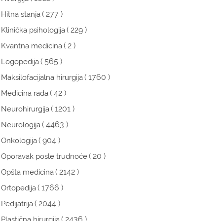
( 277 )
Hitna stanja
( 229 )
Klinička psihologija
( 2 )
Kvantna medicina
( 565 )
Logopedija
( 1760 )
Maksilofacijalna hirurgija
( 42 )
Medicina rada
( 1201 )
Neurohirurgija
( 4463 )
Neurologija
( 904 )
Onkologija
( 20 )
Oporavak posle trudnoće
( 2142 )
Opšta medicina
( 1766 )
Ortopedija
( 2044 )
Pedijatrija
( 2436 )
Plastična hirurgija