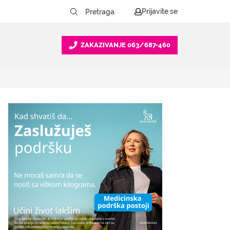
Prijavite se
ZAKAZIVANJE
063/687-460