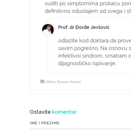
suditi po simptomima probacu po
definitivno odustajem od svega i sta
Prof. dr Đorđe Jevtović
odlazite kod doktara da prove
savim pogrešno. Na osnovu si
infektivni sindrom, smatram 
dijagnostičko ispiivanje,
Oblast Zarazne bolesti
Ostavite
komentar
IME I PREZIME