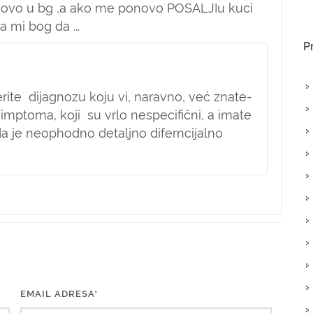
novo u bg ,a ako me ponovo POSALJIu kuci
 mi bog da ...
P
rite dijagnozu koju vi, naravno, već znate-
mptoma, koji su vrlo nespecifični, a imate
da je neophodno detaljno diferncijalno
EMAIL ADRESA*