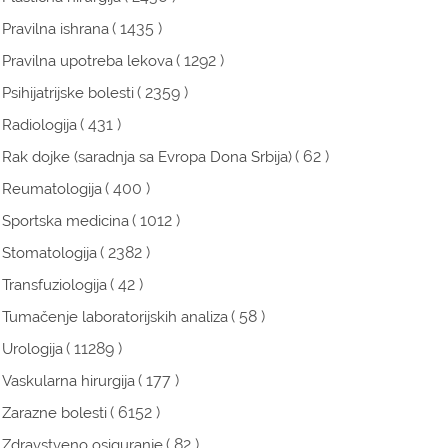
( 1435 )
Pravilna ishrana
( 1292 )
Pravilna upotreba lekova
( 2359 )
Psihijatrijske bolesti
( 431 )
Radiologija
( 62 )
Rak dojke (saradnja sa Evropa Dona Srbija)
( 400 )
Reumatologija
( 1012 )
Sportska medicina
( 2382 )
Stomatologija
( 42 )
Transfuziologija
( 58 )
Tumačenje laboratorijskih analiza
( 11289 )
Urologija
( 177 )
Vaskularna hirurgija
( 6152 )
Zarazne bolesti
( 82 )
Zdravstveno osiguranje