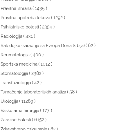
( 1435 )
Pravilna ishrana
( 1292 )
Pravilna upotreba lekova
( 2359 )
Psihijatrijske bolesti
( 431 )
Radiologija
( 62 )
Rak dojke (saradnja sa Evropa Dona Srbija)
( 400 )
Reumatologija
( 1012 )
Sportska medicina
( 2382 )
Stomatologija
( 42 )
Transfuziologija
( 58 )
Tumačenje laboratorijskih analiza
( 11289 )
Urologija
( 177 )
Vaskularna hirurgija
( 6152 )
Zarazne bolesti
( 82 )
Zdravstveno osiguranje