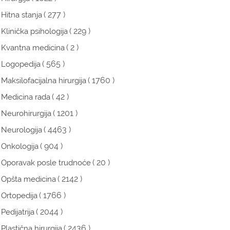
( 277 )
Hitna stanja
( 229 )
Klinička psihologija
( 2 )
Kvantna medicina
( 565 )
Logopedija
( 1760 )
Maksilofacijalna hirurgija
( 42 )
Medicina rada
( 1201 )
Neurohirurgija
( 4463 )
Neurologija
( 904 )
Onkologija
( 20 )
Oporavak posle trudnoće
( 2142 )
Opšta medicina
( 1766 )
Ortopedija
( 2044 )
Pedijatrija
( 2436 )
Plastična hirurgija