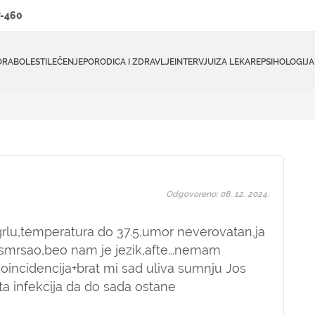
-460
ORA
BOLESTI
LEČENJE
PORODICA I ZDRAVLJE
INTERVJUI
ZA LEKARE
PSIHOLOGIJA
Odgovoreno: 08. 12. 2024.
grlu,temperatura do 37.5,umor neverovatan,ja
a smrsao,beo nam je jezik,afte...nemam
koincidencija+brat mi sad uliva sumnju Jos
ta infekcija da do sada ostane