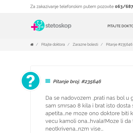
Za zakazivanje telefonskim putem pozovite
063/687
PITAJTE DOKT
Pitajte doktora
Zarazne bolesti
Pitanje #235646
Pitanje broj: #235646
Da se nadovozem ,prati nas bol u 
sam smrsao 8 kila i brat isto dost
apetita...ne moze ono doktore biti 
vecu kamoli ona...hvala!Moze li da 
neotkrivena...nzm vise...