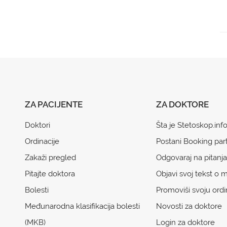
ZA PACIJENTE
ZA DOKTORE
Doktori
Šta je Stetoskop.inf
Ordinacije
Postani Booking par
Zakaži pregled
Odgovaraj na pitanja
Pitajte doktora
Objavi svoj tekst o m
Bolesti
Promoviši svoju ordi
Međunarodna klasifikacija bolesti
Novosti za doktore
(MKB)
Login za doktore