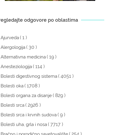
regledajte odgovore po oblastima
( 1 )
Ajurveda
( 30 )
Alergologija
( 19 )
Alternativna medicina
( 114 )
Anesteziologija
( 4051 )
Bolesti digestivnog sistema
( 1708 )
Bolesti oka
( 829 )
Bolesti organa za disanje
( 2926 )
Bolesti srca
( 9 )
Bolesti srca i krvnih sudova
( 7717 )
Bolesti uha, grla i nosa
( 254 )
Bračno i porodično savetovalište