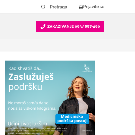
Prijavite se
ZAKAZIVANJE
063/687-460