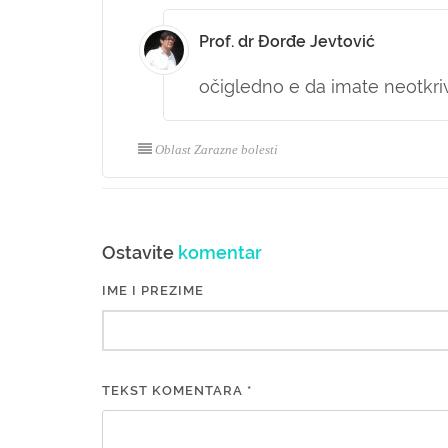
Prof. dr Đorđe Jevtović
očigledno e da imate neotkriv
Oblast Zarazne bolesti
Ostavite
komentar
IME I PREZIME
TEKST KOMENTARA *