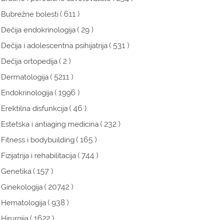
( 611 )
Bubrežne bolesti
( 29 )
Dečija endokrinologija
( 531 )
Dečija i adolescentna psihijatrija
( 2 )
Dečija ortopedija
( 5211 )
Dermatologija
( 1996 )
Endokrinologija
( 46 )
Erektilna disfunkcija
( 232 )
Estetska i antiaging medicina
( 165 )
Fitness i bodybuilding
( 744 )
Fizijatrija i rehabilitacija
( 157 )
Genetika
( 20742 )
Ginekologija
( 938 )
Hematologija
( 1622 )
Hirurgija