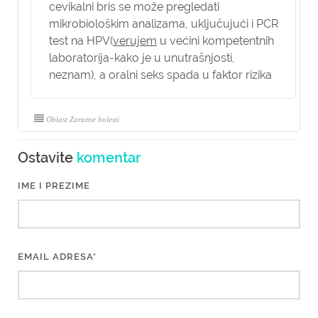
cevikalni bris se može pregledati
mikrobiološkim analizama, uključujući i PCR
test na HPV(
verujem
u većini kompetentnih
laboratorija-kako je u unutrašnjosti,
neznam), a oralni seks spada u faktor rizika
Oblast Zarazne bolesti
Ostavite
komentar
IME I PREZIME
EMAIL ADRESA*