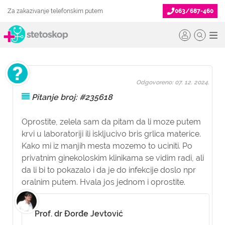
Za zakazivanje telefonskim putem
063/687-460
Odgovoreno: 07. 12. 2024.
Pitanje broj: #235618
Oprostite, zelela sam da pitam da li moze putem
krvi u laboratoriji ili iskljucivo bris grlica materice.
Kako mi iz manjih mesta mozemo to uciniti. Po
privatnim ginekoloskim klinikama se vidim radi, ali
da li bi to pokazalo i da je do infekcije doslo npr
oralnim putem. Hvala jos jednom i oprostite.
Prof. dr Đorđe Jevtović