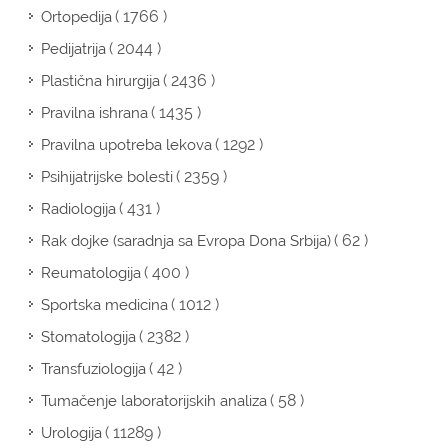
( 1766 )
Ortopedija
( 2044 )
Pedijatrija
( 2436 )
Plastična hirurgija
( 1435 )
Pravilna ishrana
( 1292 )
Pravilna upotreba lekova
( 2359 )
Psihijatrijske bolesti
( 431 )
Radiologija
( 62 )
Rak dojke (saradnja sa Evropa Dona Srbija)
( 400 )
Reumatologija
( 1012 )
Sportska medicina
( 2382 )
Stomatologija
( 42 )
Transfuziologija
( 58 )
Tumačenje laboratorijskih analiza
( 11289 )
Urologija