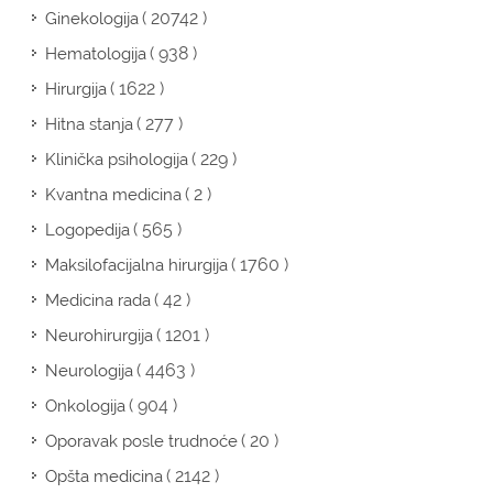
( 20742 )
Ginekologija
( 938 )
Hematologija
( 1622 )
Hirurgija
( 277 )
Hitna stanja
( 229 )
Klinička psihologija
( 2 )
Kvantna medicina
( 565 )
Logopedija
( 1760 )
Maksilofacijalna hirurgija
( 42 )
Medicina rada
( 1201 )
Neurohirurgija
( 4463 )
Neurologija
( 904 )
Onkologija
( 20 )
Oporavak posle trudnoće
( 2142 )
Opšta medicina