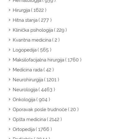
( 939 )
Hematologija
( 1622 )
Hirurgija
( 277 )
Hitna stanja
( 229 )
Klinička psihologija
( 2 )
Kvantna medicina
( 565 )
Logopedija
( 1760 )
Maksilofacijalna hirurgija
( 42 )
Medicina rada
( 1201 )
Neurohirurgija
( 4463 )
Neurologija
( 904 )
Onkologija
( 20 )
Oporavak posle trudnoće
( 2142 )
Opšta medicina
( 1766 )
Ortopedija