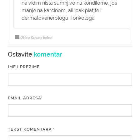
ne vidim ništa sumnjivo na kondilome, još
manje na karcinom, ali ipak piatjte i
dermatovenerologa i onkologa
Oblast Zarazne bolesti
Ostavite
komentar
IME I PREZIME
EMAIL ADRESA*
TEKST KOMENTARA *