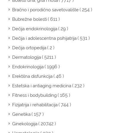
( 7717 )
Bolesti uha, grla i nosa
( 254 )
Bračno i porodično savetovalište
( 611 )
Bubrežne bolesti
( 29 )
Dečija endokrinologija
( 531 )
Dečija i adolescentna psihijatrija
( 2 )
Dečija ortopedija
( 5211 )
Dermatologija
( 1996 )
Endokrinologija
( 46 )
Erektilna disfunkcija
( 232 )
Estetska i antiaging medicina
( 165 )
Fitness i bodybuilding
( 744 )
Fizijatrija i rehabilitacija
( 157 )
Genetika
( 20742 )
Ginekologija