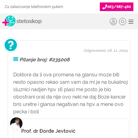
Za zakazivanje telefonskim putem
063/687-460
Odgovoreno: 26. 11. 2024.
Pitanje broj: #235008
Doktore da li ova promena na glansu moze biti
nesto opasno rekao sam vam da mi je na bukalnoj
sluznici nadjen hpv 16 plasi me posto je bio
obostrani oral da nije ovo neki ne daj Boze kancer
bris uretre i glansa negativan na hpv a mene ovo
pecka i boli
Prof. dr Đorđe Jevtović