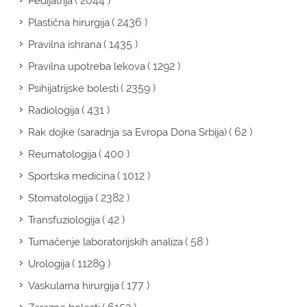
( 2044 )
Pedijatrija
( 2436 )
Plastična hirurgija
( 1435 )
Pravilna ishrana
( 1292 )
Pravilna upotreba lekova
( 2359 )
Psihijatrijske bolesti
( 431 )
Radiologija
( 62 )
Rak dojke (saradnja sa Evropa Dona Srbija)
( 400 )
Reumatologija
( 1012 )
Sportska medicina
( 2382 )
Stomatologija
( 42 )
Transfuziologija
( 58 )
Tumačenje laboratorijskih analiza
( 11289 )
Urologija
( 177 )
Vaskularna hirurgija