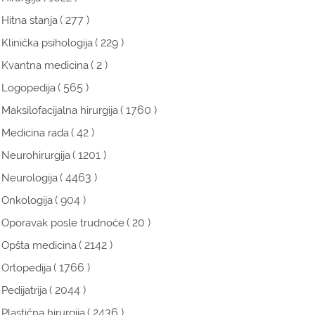
( 277 )
Hitna stanja
( 229 )
Klinička psihologija
( 2 )
Kvantna medicina
( 565 )
Logopedija
( 1760 )
Maksilofacijalna hirurgija
( 42 )
Medicina rada
( 1201 )
Neurohirurgija
( 4463 )
Neurologija
( 904 )
Onkologija
( 20 )
Oporavak posle trudnoće
( 2142 )
Opšta medicina
( 1766 )
Ortopedija
( 2044 )
Pedijatrija
( 2436 )
Plastična hirurgija