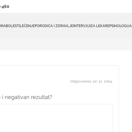
-460
ORA
BOLESTI
LEČENJE
PORODICA I ZDRAVLJE
INTERVJUI
ZA LEKARE
PSIHOLOGIJA
Odgovoreno: 22. 11. 2024.
o i negativan rezultat?