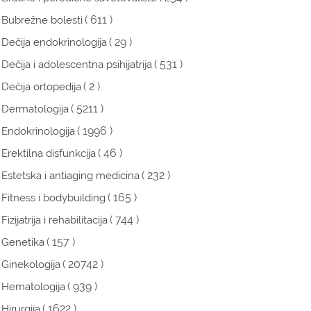
( 611 )
Bubrežne bolesti
( 29 )
Dečija endokrinologija
( 531 )
Dečija i adolescentna psihijatrija
( 2 )
Dečija ortopedija
( 5211 )
Dermatologija
( 1996 )
Endokrinologija
( 46 )
Erektilna disfunkcija
( 232 )
Estetska i antiaging medicina
( 165 )
Fitness i bodybuilding
( 744 )
Fizijatrija i rehabilitacija
( 157 )
Genetika
( 20742 )
Ginekologija
( 939 )
Hematologija
( 1622 )
Hirurgija