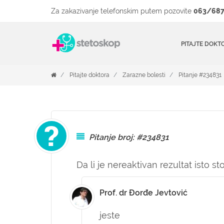
Za zakazivanje telefonskim putem pozovite
063/687
PITAJTE DOKT
Pitajte doktora
Zarazne bolesti
Pitanje #234831
Pitanje broj: #234831
Da li je nereaktivan rezultat isto st
Prof. dr Đorđe Jevtović
jeste