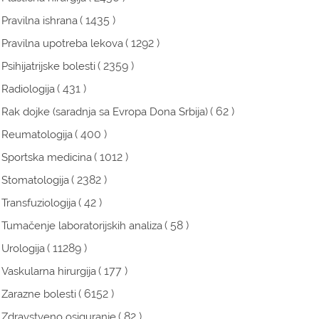
( 1435 )
Pravilna ishrana
( 1292 )
Pravilna upotreba lekova
( 2359 )
Psihijatrijske bolesti
( 431 )
Radiologija
( 62 )
Rak dojke (saradnja sa Evropa Dona Srbija)
( 400 )
Reumatologija
( 1012 )
Sportska medicina
( 2382 )
Stomatologija
( 42 )
Transfuziologija
( 58 )
Tumačenje laboratorijskih analiza
( 11289 )
Urologija
( 177 )
Vaskularna hirurgija
( 6152 )
Zarazne bolesti
( 82 )
Zdravstveno osiguranje