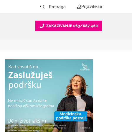
Prijavite se
ZAKAZIVANJE
063/687-460