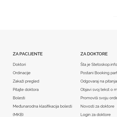
ZA PACIJENTE
ZA DOKTORE
Doktori
Šta je Stetoskop.inf
Ordinacije
Postani Booking par
Zakaži pregled
Odgovaraj na pitanja
Pitajte doktora
Objavi svoj tekst o m
Bolesti
Promoviši svoju ordi
Međunarodna klasifikacija bolesti
Novosti za doktore
(MKB)
Login za doktore