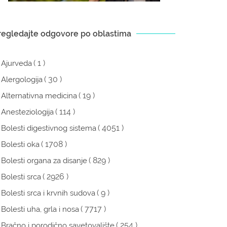
regledajte odgovore po oblastima
( 1 )
Ajurveda
( 30 )
Alergologija
( 19 )
Alternativna medicina
( 114 )
Anesteziologija
( 4051 )
Bolesti digestivnog sistema
( 1708 )
Bolesti oka
( 829 )
Bolesti organa za disanje
( 2926 )
Bolesti srca
( 9 )
Bolesti srca i krvnih sudova
( 7717 )
Bolesti uha, grla i nosa
( 254 )
Bračno i porodično savetovalište