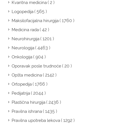
( 2 )
Kvantna medicina
( 565 )
Logopedija
( 1760 )
Maksilofacijalna hirurgija
( 42 )
Medicina rada
( 1201 )
Neurohirurgija
( 4463 )
Neurologija
( 904 )
Onkologija
( 20 )
Oporavak posle trudnoće
( 2142 )
Opšta medicina
( 1766 )
Ortopedija
( 2044 )
Pedijatrija
( 2436 )
Plastična hirurgija
( 1435 )
Pravilna ishrana
( 1292 )
Pravilna upotreba lekova