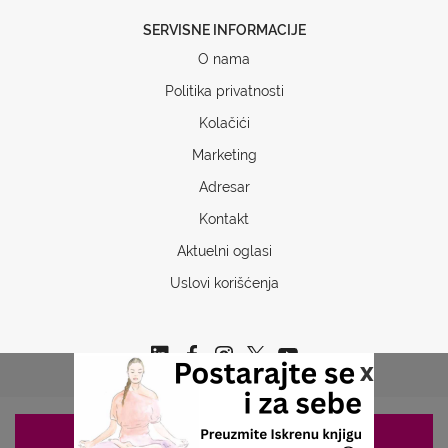
SERVISNE INFORMACIJE
O nama
Politika privatnosti
Kolačići
Marketing
Adresar
Kontakt
Aktuelni oglasi
Uslovi korišćenja
x
ZAKAZIVANJE 063/687-460
Copyrights © 2026 Sva prava www.stetoskop.info