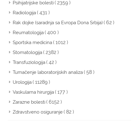
( 2359 )
Psihijatrijske bolesti
( 431 )
Radiologija
( 62 )
Rak dojke (saradnja sa Evropa Dona Srbija)
( 400 )
Reumatologija
( 1012 )
Sportska medicina
( 2382 )
Stomatologija
( 42 )
Transfuziologija
( 58 )
Tumačenje laboratorijskih analiza
( 11289 )
Urologija
( 177 )
Vaskularna hirurgija
( 6152 )
Zarazne bolesti
( 82 )
Zdravstveno osiguranje