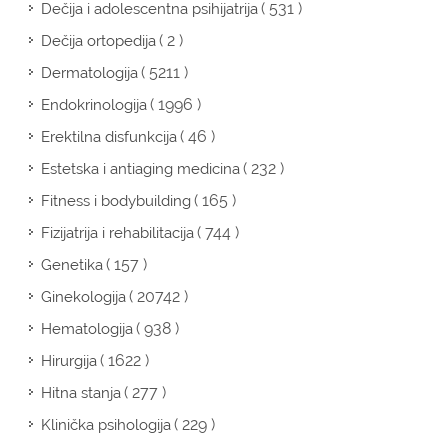
( 531 )
Dečija i adolescentna psihijatrija
( 2 )
Dečija ortopedija
( 5211 )
Dermatologija
( 1996 )
Endokrinologija
( 46 )
Erektilna disfunkcija
( 232 )
Estetska i antiaging medicina
( 165 )
Fitness i bodybuilding
( 744 )
Fizijatrija i rehabilitacija
( 157 )
Genetika
( 20742 )
Ginekologija
( 938 )
Hematologija
( 1622 )
Hirurgija
( 277 )
Hitna stanja
( 229 )
Klinička psihologija