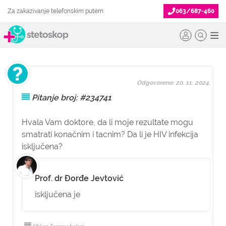
Za zakazivanje telefonskim putem
063/687-460
Odgovoreno: 20. 11. 2024.
Pitanje broj: #234741
Hvala Vam doktore, da li moje rezultate mogu
smatrati konačnim i tacnim? Da li je HIV infekcija
isključena?
Prof. dr Đorđe Jevtović
isključena je