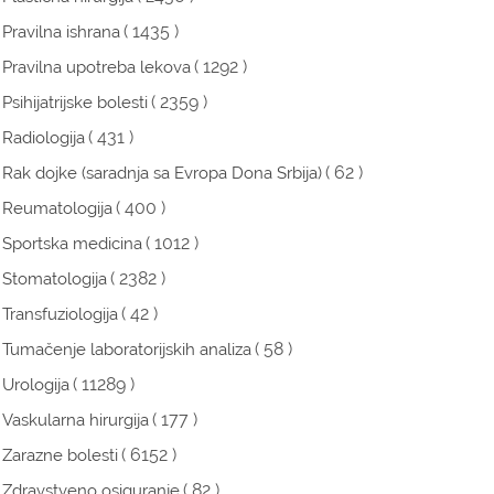
( 1435 )
Pravilna ishrana
( 1292 )
Pravilna upotreba lekova
( 2359 )
Psihijatrijske bolesti
( 431 )
Radiologija
( 62 )
Rak dojke (saradnja sa Evropa Dona Srbija)
( 400 )
Reumatologija
( 1012 )
Sportska medicina
( 2382 )
Stomatologija
( 42 )
Transfuziologija
( 58 )
Tumačenje laboratorijskih analiza
( 11289 )
Urologija
( 177 )
Vaskularna hirurgija
( 6152 )
Zarazne bolesti
( 82 )
Zdravstveno osiguranje