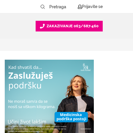
Prijavite se
ZAKAZIVANJE
063/687-460