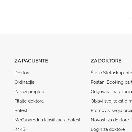
ZA PACIJENTE
ZA DOKTORE
Doktori
Šta je Stetoskop.inf
Ordinacije
Postani Booking par
Zakaži pregled
Odgovaraj na pitanja
Pitajte doktora
Objavi svoj tekst o m
Bolesti
Promoviši svoju ordi
Međunarodna klasifikacija bolesti
Novosti za doktore
(MKB)
Login za doktore