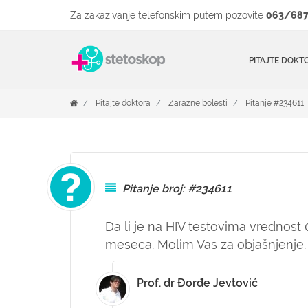
Za zakazivanje telefonskim putem pozovite
063/687
PITAJTE DOKT
Pitajte doktora
Zarazne bolesti
Pitanje #234611
Pitanje broj: #234611
Da li je na HIV testovima vrednost 0
meseca. Molim Vas za objašnjenje.
Prof. dr Đorđe Jevtović