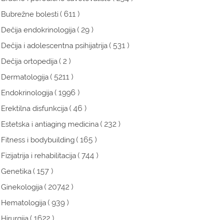
( 611 )
Bubrežne bolesti
( 29 )
Dečija endokrinologija
( 531 )
Dečija i adolescentna psihijatrija
( 2 )
Dečija ortopedija
( 5211 )
Dermatologija
( 1996 )
Endokrinologija
( 46 )
Erektilna disfunkcija
( 232 )
Estetska i antiaging medicina
( 165 )
Fitness i bodybuilding
( 744 )
Fizijatrija i rehabilitacija
( 157 )
Genetika
( 20742 )
Ginekologija
( 939 )
Hematologija
( 1622 )
Hirurgija