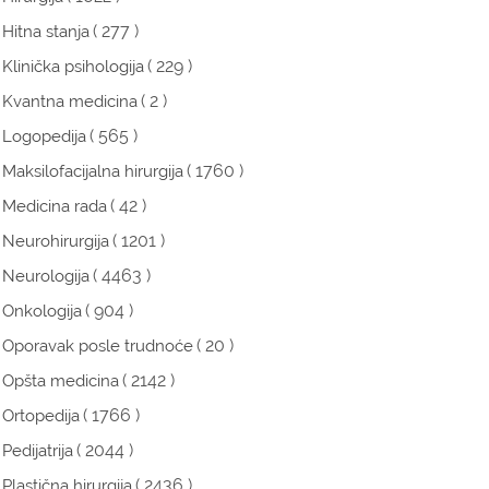
( 277 )
Hitna stanja
( 229 )
Klinička psihologija
( 2 )
Kvantna medicina
( 565 )
Logopedija
( 1760 )
Maksilofacijalna hirurgija
( 42 )
Medicina rada
( 1201 )
Neurohirurgija
( 4463 )
Neurologija
( 904 )
Onkologija
( 20 )
Oporavak posle trudnoće
( 2142 )
Opšta medicina
( 1766 )
Ortopedija
( 2044 )
Pedijatrija
( 2436 )
Plastična hirurgija