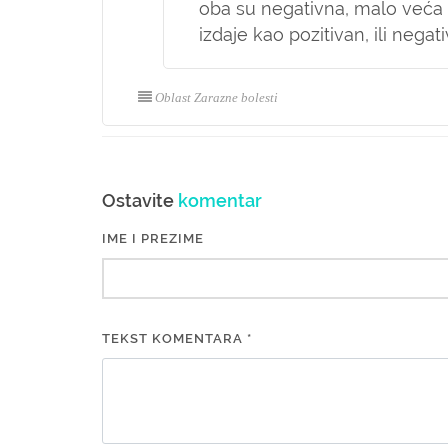
oba su negativna, malo veća o
izdaje kao pozitivan, ili nega
Oblast Zarazne bolesti
Ostavite
komentar
IME I PREZIME
TEKST KOMENTARA *