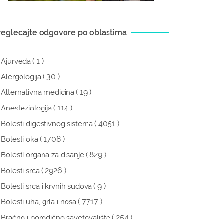
regledajte odgovore po oblastima
( 1 )
Ajurveda
( 30 )
Alergologija
( 19 )
Alternativna medicina
( 114 )
Anesteziologija
( 4051 )
Bolesti digestivnog sistema
( 1708 )
Bolesti oka
( 829 )
Bolesti organa za disanje
( 2926 )
Bolesti srca
( 9 )
Bolesti srca i krvnih sudova
( 7717 )
Bolesti uha, grla i nosa
( 254 )
Bračno i porodično savetovalište