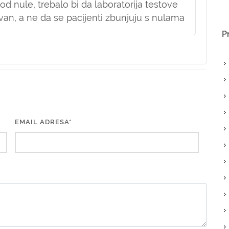
d nule, trebalo bi da laboratorija testove
tivan, a ne da se pacijenti zbunjuju s nulama
P
EMAIL ADRESA*