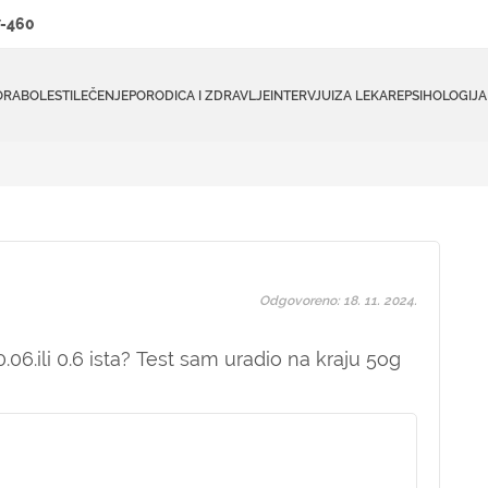
-460
ORA
BOLESTI
LEČENJE
PORODICA I ZDRAVLJE
INTERVJUI
ZA LEKARE
PSIHOLOGIJA
Odgovoreno: 18. 11. 2024.
.06.ili 0.6 ista? Test sam uradio na kraju 5og