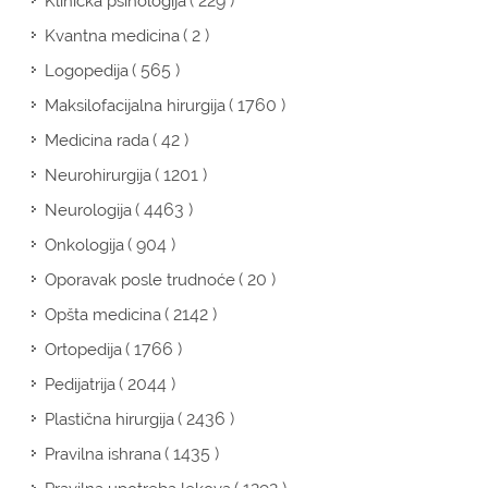
( 229 )
Klinička psihologija
( 2 )
Kvantna medicina
( 565 )
Logopedija
( 1760 )
Maksilofacijalna hirurgija
( 42 )
Medicina rada
( 1201 )
Neurohirurgija
( 4463 )
Neurologija
( 904 )
Onkologija
( 20 )
Oporavak posle trudnoće
( 2142 )
Opšta medicina
( 1766 )
Ortopedija
( 2044 )
Pedijatrija
( 2436 )
Plastična hirurgija
( 1435 )
Pravilna ishrana