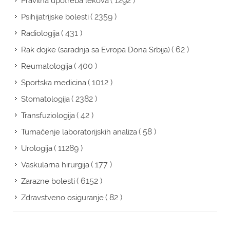
( 1292 )
Pravilna upotreba lekova
( 2359 )
Psihijatrijske bolesti
( 431 )
Radiologija
( 62 )
Rak dojke (saradnja sa Evropa Dona Srbija)
( 400 )
Reumatologija
( 1012 )
Sportska medicina
( 2382 )
Stomatologija
( 42 )
Transfuziologija
( 58 )
Tumačenje laboratorijskih analiza
( 11289 )
Urologija
( 177 )
Vaskularna hirurgija
( 6152 )
Zarazne bolesti
( 82 )
Zdravstveno osiguranje