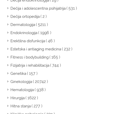
( 29 )
Dečija endokrinologija
( 531 )
Dečija i adolescentna psihijatrija
( 2 )
Dečija ortopedija
( 5211 )
Dermatologija
( 1996 )
Endokrinologija
( 46 )
Erektilna disfunkcija
( 232 )
Estetska i antiaging medicina
( 165 )
Fitness i bodybuilding
( 744 )
Fizijatrija i rehabilitacija
( 157 )
Genetika
( 20742 )
Ginekologija
( 938 )
Hematologija
( 1622 )
Hirurgija
( 277 )
Hitna stanja