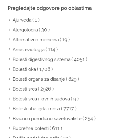
Pregledajte odgovore po oblastima
( 1 )
Ajurveda
( 30 )
Alergologija
( 19 )
Alternativna medicina
( 114 )
Anesteziologija
( 4051 )
Bolesti digestivnog sistema
( 1708 )
Bolesti oka
( 829 )
Bolesti organa za disanje
( 2926 )
Bolesti srca
( 9 )
Bolesti srca i krvnih sudova
( 7717 )
Bolesti uha, grla i nosa
( 254 )
Bračno i porodično savetovalište
( 611 )
Bubrežne bolesti