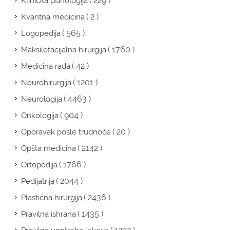
( 229 )
Klinička psihologija
( 2 )
Kvantna medicina
( 565 )
Logopedija
( 1760 )
Maksilofacijalna hirurgija
( 42 )
Medicina rada
( 1201 )
Neurohirurgija
( 4463 )
Neurologija
( 904 )
Onkologija
( 20 )
Oporavak posle trudnoće
( 2142 )
Opšta medicina
( 1766 )
Ortopedija
( 2044 )
Pedijatrija
( 2436 )
Plastična hirurgija
( 1435 )
Pravilna ishrana