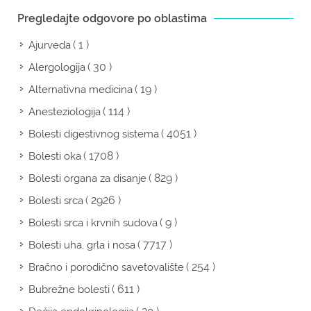
Pregledajte odgovore po oblastima
( 1 )
Ajurveda
( 30 )
Alergologija
( 19 )
Alternativna medicina
( 114 )
Anesteziologija
( 4051 )
Bolesti digestivnog sistema
( 1708 )
Bolesti oka
( 829 )
Bolesti organa za disanje
( 2926 )
Bolesti srca
( 9 )
Bolesti srca i krvnih sudova
( 7717 )
Bolesti uha, grla i nosa
( 254 )
Bračno i porodično savetovalište
( 611 )
Bubrežne bolesti