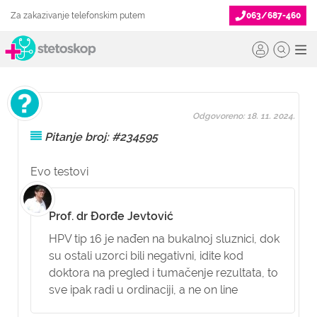
Za zakazivanje telefonskim putem
063/687-460
Odgovoreno: 18. 11. 2024.
Pitanje broj: #234595
Evo testovi
Prof. dr Đorđe Jevtović
HPV tip 16 je nađen na bukalnoj sluznici, dok
su ostali uzorci bili negativni, idite kod
doktora na pregled i tumačenje rezultata, to
sve ipak radi u ordinaciji, a ne on line