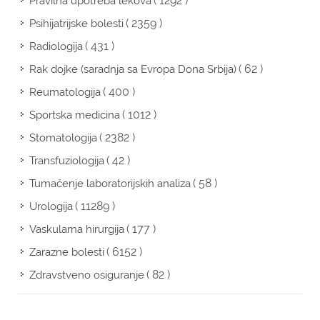
( 1292 )
Pravilna upotreba lekova
( 2359 )
Psihijatrijske bolesti
( 431 )
Radiologija
( 62 )
Rak dojke (saradnja sa Evropa Dona Srbija)
( 400 )
Reumatologija
( 1012 )
Sportska medicina
( 2382 )
Stomatologija
( 42 )
Transfuziologija
( 58 )
Tumačenje laboratorijskih analiza
( 11289 )
Urologija
( 177 )
Vaskularna hirurgija
( 6152 )
Zarazne bolesti
( 82 )
Zdravstveno osiguranje