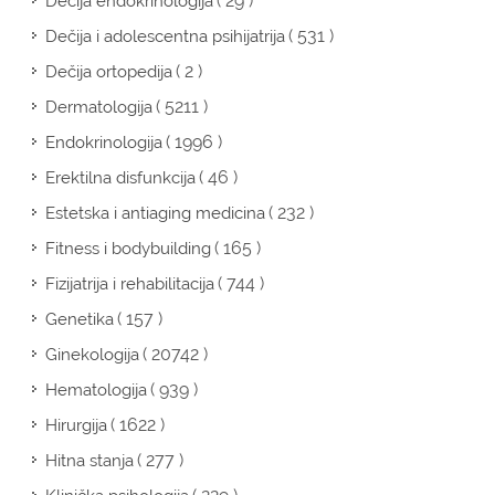
( 29 )
Dečija endokrinologija
( 531 )
Dečija i adolescentna psihijatrija
( 2 )
Dečija ortopedija
( 5211 )
Dermatologija
( 1996 )
Endokrinologija
( 46 )
Erektilna disfunkcija
( 232 )
Estetska i antiaging medicina
( 165 )
Fitness i bodybuilding
( 744 )
Fizijatrija i rehabilitacija
( 157 )
Genetika
( 20742 )
Ginekologija
( 939 )
Hematologija
( 1622 )
Hirurgija
( 277 )
Hitna stanja