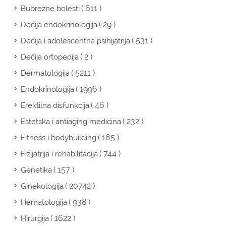
( 611 )
Bubrežne bolesti
( 29 )
Dečija endokrinologija
( 531 )
Dečija i adolescentna psihijatrija
( 2 )
Dečija ortopedija
( 5211 )
Dermatologija
( 1996 )
Endokrinologija
( 46 )
Erektilna disfunkcija
( 232 )
Estetska i antiaging medicina
( 165 )
Fitness i bodybuilding
( 744 )
Fizijatrija i rehabilitacija
( 157 )
Genetika
( 20742 )
Ginekologija
( 938 )
Hematologija
( 1622 )
Hirurgija