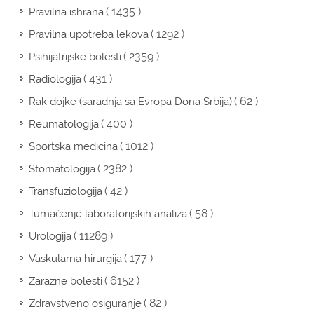
( 1435 )
Pravilna ishrana
( 1292 )
Pravilna upotreba lekova
( 2359 )
Psihijatrijske bolesti
( 431 )
Radiologija
( 62 )
Rak dojke (saradnja sa Evropa Dona Srbija)
( 400 )
Reumatologija
( 1012 )
Sportska medicina
( 2382 )
Stomatologija
( 42 )
Transfuziologija
( 58 )
Tumačenje laboratorijskih analiza
( 11289 )
Urologija
( 177 )
Vaskularna hirurgija
( 6152 )
Zarazne bolesti
( 82 )
Zdravstveno osiguranje