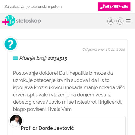
Za zakazivanje telefonskim putem
063/687-460
Odgovoreno: 17. 11. 2024.
Pitanje broj: #234515
Postovanje doktore! Da li hepatitis b moze da
uzrokuje oštećenje krvnih sudova i da li s to
ispoljava kroz sukrvicu (nekada manje nekada više
crven ispljuvak) i vlaženje na donjem vesu iz
debelog creva? Javio mi se holestrrol i trigliceridi,
blago povišeni. Hvala Vam
Prof. dr Đorđe Jevtović