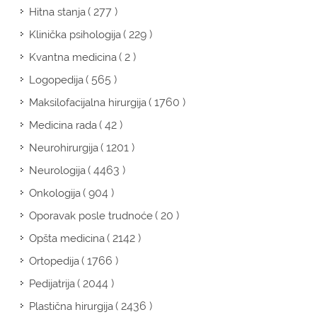
( 277 )
Hitna stanja
( 229 )
Klinička psihologija
( 2 )
Kvantna medicina
( 565 )
Logopedija
( 1760 )
Maksilofacijalna hirurgija
( 42 )
Medicina rada
( 1201 )
Neurohirurgija
( 4463 )
Neurologija
( 904 )
Onkologija
( 20 )
Oporavak posle trudnoće
( 2142 )
Opšta medicina
( 1766 )
Ortopedija
( 2044 )
Pedijatrija
( 2436 )
Plastična hirurgija