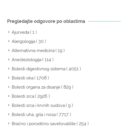
Pregledajte odgovore po oblastima
( 1 )
Ajurveda
( 30 )
Alergologija
( 19 )
Alternativna medicina
( 114 )
Anesteziologija
( 4051 )
Bolesti digestivnog sistema
( 1708 )
Bolesti oka
( 829 )
Bolesti organa za disanje
( 2926 )
Bolesti srca
( 9 )
Bolesti srca i krvnih sudova
( 7717 )
Bolesti uha, grla i nosa
( 254 )
Bračno i porodično savetovalište