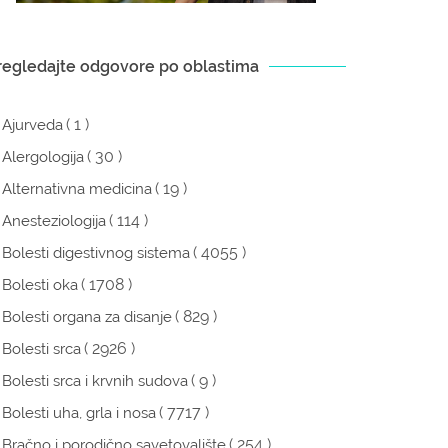
regledajte odgovore po oblastima
( 1 )
Ajurveda
( 30 )
Alergologija
( 19 )
Alternativna medicina
( 114 )
Anesteziologija
( 4055 )
Bolesti digestivnog sistema
( 1708 )
Bolesti oka
( 829 )
Bolesti organa za disanje
( 2926 )
Bolesti srca
( 9 )
Bolesti srca i krvnih sudova
( 7717 )
Bolesti uha, grla i nosa
( 254 )
Bračno i porodično savetovalište