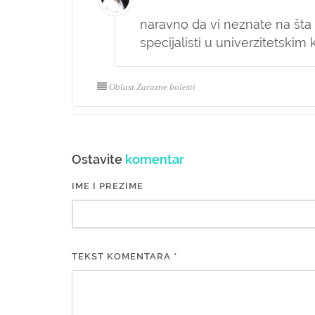
naravno da vi neznate na šta d
specijalisti u univerzitetskim 
Oblast Zarazne bolesti
Ostavite
komentar
IME I PREZIME
TEKST KOMENTARA *