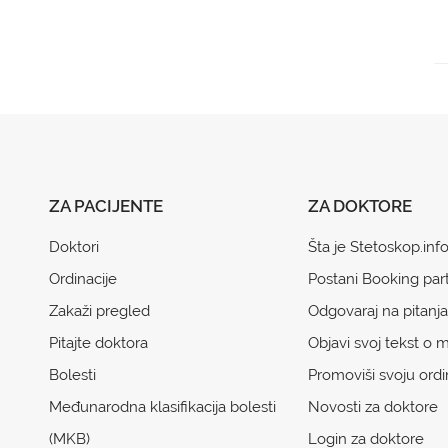
ZA PACIJENTE
ZA DOKTORE
Doktori
Šta je Stetoskop.inf
Ordinacije
Postani Booking par
Zakaži pregled
Odgovaraj na pitanja
Pitajte doktora
Objavi svoj tekst o m
Bolesti
Promoviši svoju ordi
Međunarodna klasifikacija bolesti
Novosti za doktore
(MKB)
Login za doktore