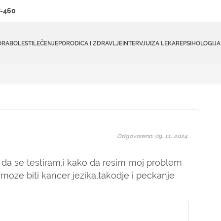
-460
ORA
BOLESTI
LEČENJE
PORODICA I ZDRAVLJE
INTERVJUI
ZA LEKARE
PSIHOLOGIJA
Odgovoreno: 09. 11. 2024.
 da se testiram,i kako da resim moj problem
moze biti kancer jezika,takodje i peckanje