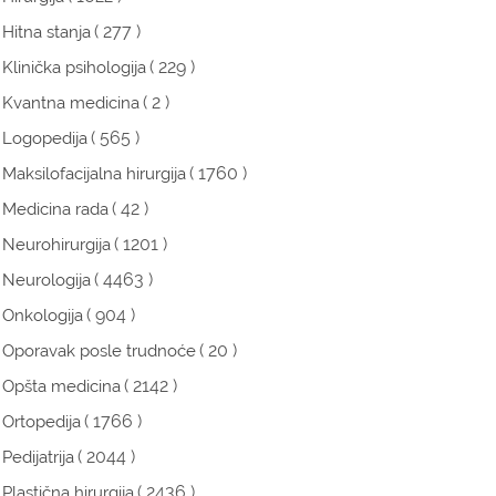
( 277 )
Hitna stanja
( 229 )
Klinička psihologija
( 2 )
Kvantna medicina
( 565 )
Logopedija
( 1760 )
Maksilofacijalna hirurgija
( 42 )
Medicina rada
( 1201 )
Neurohirurgija
( 4463 )
Neurologija
( 904 )
Onkologija
( 20 )
Oporavak posle trudnoće
( 2142 )
Opšta medicina
( 1766 )
Ortopedija
( 2044 )
Pedijatrija
( 2436 )
Plastična hirurgija