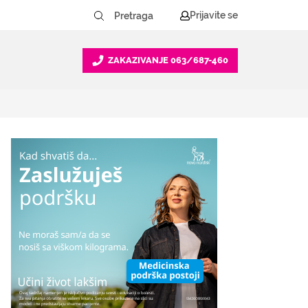
Prijavite se
ZAKAZIVANJE
063/687-460