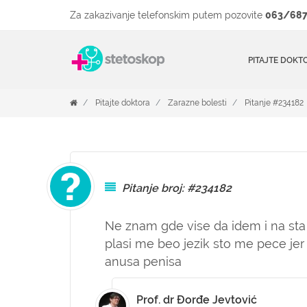
Za zakazivanje telefonskim putem pozovite
063/687
PITAJTE DOKT
Pitajte doktora
Zarazne bolesti
Pitanje #234182
Pitanje broj: #234182
Ne znam gde vise da idem i na sta
plasi me beo jezik sto me pece jer 
anusa penisa
Prof. dr Đorđe Jevtović