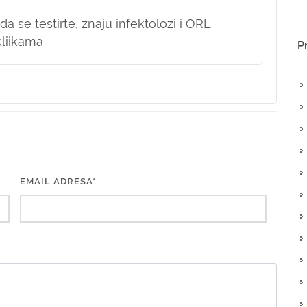
a se testirte, znaju infektolozi i ORL
kliikama
P
EMAIL ADRESA*