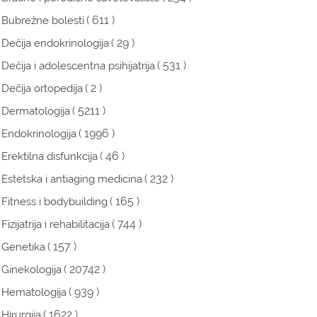
( 611 )
Bubrežne bolesti
( 29 )
Dečija endokrinologija
( 531 )
Dečija i adolescentna psihijatrija
( 2 )
Dečija ortopedija
( 5211 )
Dermatologija
( 1996 )
Endokrinologija
( 46 )
Erektilna disfunkcija
( 232 )
Estetska i antiaging medicina
( 165 )
Fitness i bodybuilding
( 744 )
Fizijatrija i rehabilitacija
( 157 )
Genetika
( 20742 )
Ginekologija
( 939 )
Hematologija
( 1622 )
Hirurgija