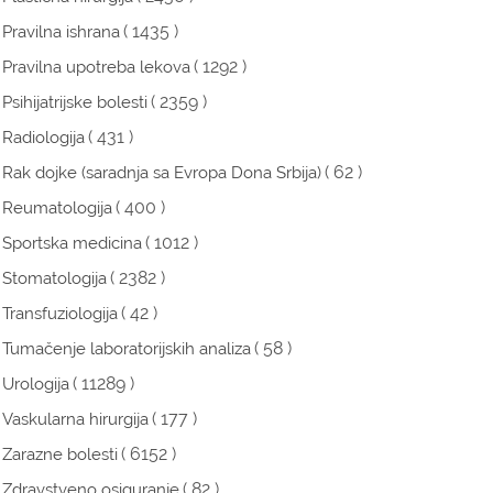
( 1435 )
Pravilna ishrana
( 1292 )
Pravilna upotreba lekova
( 2359 )
Psihijatrijske bolesti
( 431 )
Radiologija
( 62 )
Rak dojke (saradnja sa Evropa Dona Srbija)
( 400 )
Reumatologija
( 1012 )
Sportska medicina
( 2382 )
Stomatologija
( 42 )
Transfuziologija
( 58 )
Tumačenje laboratorijskih analiza
( 11289 )
Urologija
( 177 )
Vaskularna hirurgija
( 6152 )
Zarazne bolesti
( 82 )
Zdravstveno osiguranje