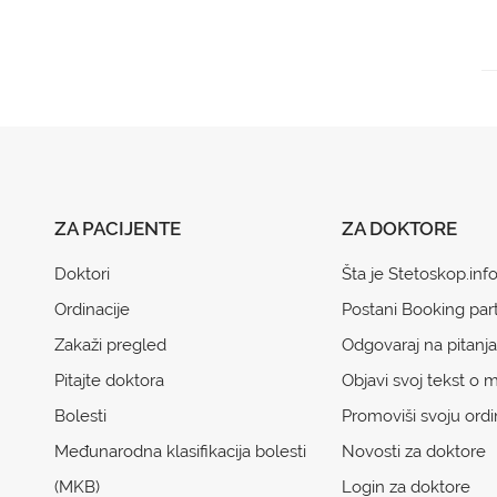
ZA PACIJENTE
ZA DOKTORE
Doktori
Šta je Stetoskop.inf
Ordinacije
Postani Booking par
Zakaži pregled
Odgovaraj na pitanja
Pitajte doktora
Objavi svoj tekst o m
Bolesti
Promoviši svoju ordi
Međunarodna klasifikacija bolesti
Novosti za doktore
(MKB)
Login za doktore