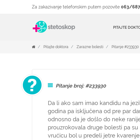
Za zakazivanje telefonskim putem pozovite
063/687
PITAJTE DOKT
Pitajte doktora
Zarazne bolesti
Pitanje #233930
Pitanje broj: #233930
Da li ako sam imao kandidu na jezi
godina pa isključena od pre par 
odnosno da je došlo do neke ranije
prouzrokovala druge bolesti pa su
vrućicu bol u predeli jetre kvaren