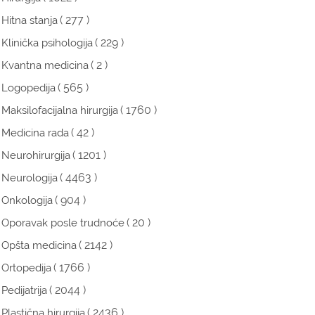
( 277 )
Hitna stanja
( 229 )
Klinička psihologija
( 2 )
Kvantna medicina
( 565 )
Logopedija
( 1760 )
Maksilofacijalna hirurgija
( 42 )
Medicina rada
( 1201 )
Neurohirurgija
( 4463 )
Neurologija
( 904 )
Onkologija
( 20 )
Oporavak posle trudnoće
( 2142 )
Opšta medicina
( 1766 )
Ortopedija
( 2044 )
Pedijatrija
( 2436 )
Plastična hirurgija