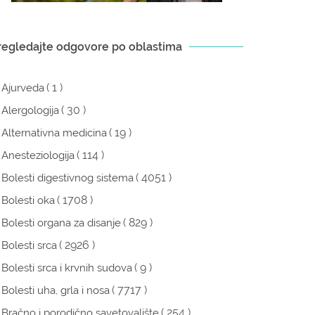
regledajte odgovore po oblastima
( 1 )
Ajurveda
( 30 )
Alergologija
( 19 )
Alternativna medicina
( 114 )
Anesteziologija
( 4051 )
Bolesti digestivnog sistema
( 1708 )
Bolesti oka
( 829 )
Bolesti organa za disanje
( 2926 )
Bolesti srca
( 9 )
Bolesti srca i krvnih sudova
( 7717 )
Bolesti uha, grla i nosa
( 254 )
Bračno i porodično savetovalište