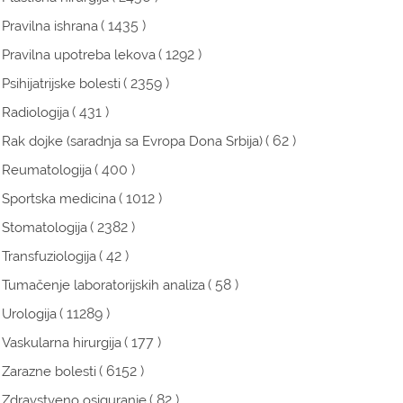
( 1435 )
Pravilna ishrana
( 1292 )
Pravilna upotreba lekova
( 2359 )
Psihijatrijske bolesti
( 431 )
Radiologija
( 62 )
Rak dojke (saradnja sa Evropa Dona Srbija)
( 400 )
Reumatologija
( 1012 )
Sportska medicina
( 2382 )
Stomatologija
( 42 )
Transfuziologija
( 58 )
Tumačenje laboratorijskih analiza
( 11289 )
Urologija
( 177 )
Vaskularna hirurgija
( 6152 )
Zarazne bolesti
( 82 )
Zdravstveno osiguranje