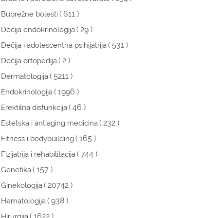
( 611 )
Bubrežne bolesti
( 29 )
Dečija endokrinologija
( 531 )
Dečija i adolescentna psihijatrija
( 2 )
Dečija ortopedija
( 5211 )
Dermatologija
( 1996 )
Endokrinologija
( 46 )
Erektilna disfunkcija
( 232 )
Estetska i antiaging medicina
( 165 )
Fitness i bodybuilding
( 744 )
Fizijatrija i rehabilitacija
( 157 )
Genetika
( 20742 )
Ginekologija
( 938 )
Hematologija
( 1622 )
Hirurgija