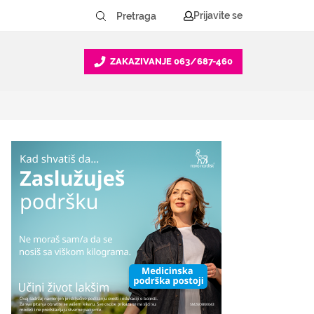
Prijavite se
ZAKAZIVANJE
063/687-460