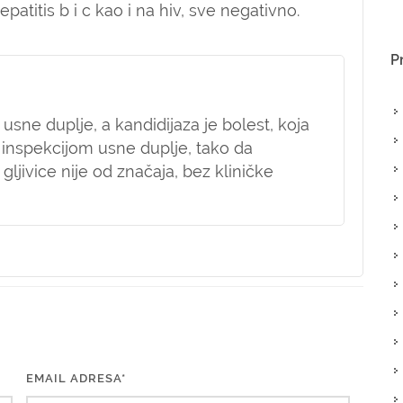
patitis b i c kao i na hiv, sve negativno.
P
usne duplje, a kandidijaza je bolest, koja
 inspekcijom usne duplje, tako da
gljivice nije od značaja, bez kliničke
EMAIL ADRESA*