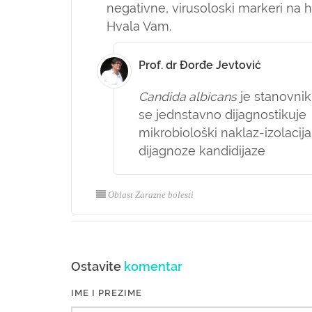
negativne, virusoloski markeri na he
Hvala Vam.
Prof. dr Đorđe Jevtović
Candida albicans
je stanovnik 
se jednstavno dijagnostikuje
mikrobiološki naklaz-izolacija 
dijagnoze kandidijaze
Oblast Zarazne bolesti
Ostavite
komentar
IME I PREZIME