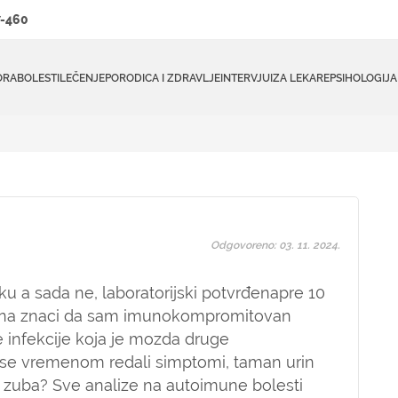
-460
ORA
BOLESTI
LEČENJE
PORODICA I ZDRAVLJE
INTERVJUI
ZA LEKARE
PSIHOLOGIJA
Odgovoreno: 03. 11. 2024.
ku a sada ne, laboratorijski potvrđenapre 10
dana znaci da sam imunokompromitovan
 infekcije koja je mozda druge
 se vremenom redali simptomi, taman urin
je zuba? Sve analize na autoimune bolesti