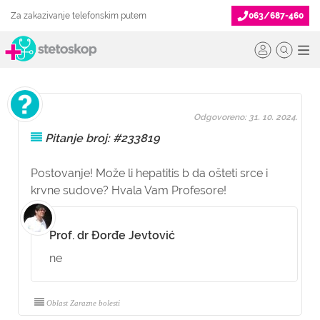
Za zakazivanje telefonskim putem
063/687-460
Odgovoreno: 31. 10. 2024.
Pitanje broj: #233819
Postovanje! Može li hepatitis b da ošteti srce i
krvne sudove? Hvala Vam Profesore!
Prof. dr Đorđe Jevtović
ne
Oblast Zarazne bolesti