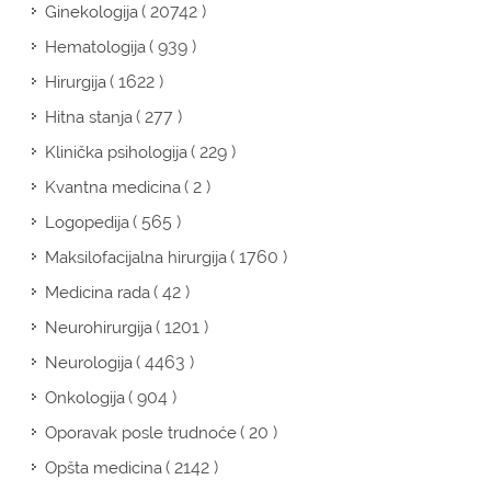
( 20742 )
Ginekologija
( 939 )
Hematologija
( 1622 )
Hirurgija
( 277 )
Hitna stanja
( 229 )
Klinička psihologija
( 2 )
Kvantna medicina
( 565 )
Logopedija
( 1760 )
Maksilofacijalna hirurgija
( 42 )
Medicina rada
( 1201 )
Neurohirurgija
( 4463 )
Neurologija
( 904 )
Onkologija
( 20 )
Oporavak posle trudnoće
( 2142 )
Opšta medicina