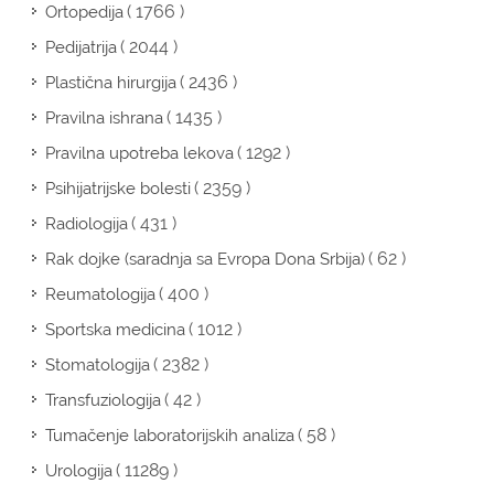
( 1766 )
Ortopedija
( 2044 )
Pedijatrija
( 2436 )
Plastična hirurgija
( 1435 )
Pravilna ishrana
( 1292 )
Pravilna upotreba lekova
( 2359 )
Psihijatrijske bolesti
( 431 )
Radiologija
( 62 )
Rak dojke (saradnja sa Evropa Dona Srbija)
( 400 )
Reumatologija
( 1012 )
Sportska medicina
( 2382 )
Stomatologija
( 42 )
Transfuziologija
( 58 )
Tumačenje laboratorijskih analiza
( 11289 )
Urologija