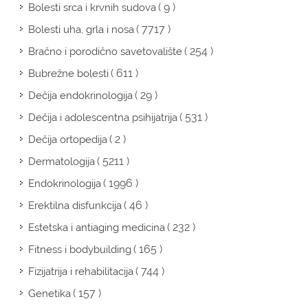
( 9 )
Bolesti srca i krvnih sudova
( 7717 )
Bolesti uha, grla i nosa
( 254 )
Bračno i porodično savetovalište
( 611 )
Bubrežne bolesti
( 29 )
Dečija endokrinologija
( 531 )
Dečija i adolescentna psihijatrija
( 2 )
Dečija ortopedija
( 5211 )
Dermatologija
( 1996 )
Endokrinologija
( 46 )
Erektilna disfunkcija
( 232 )
Estetska i antiaging medicina
( 165 )
Fitness i bodybuilding
( 744 )
Fizijatrija i rehabilitacija
( 157 )
Genetika