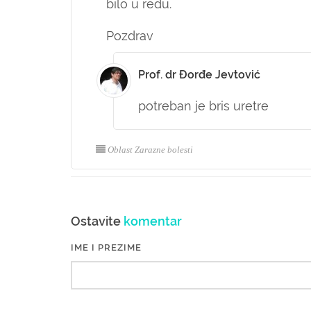
bilo u redu.
Pozdrav
Prof. dr Đorđe Jevtović
potreban je bris uretre
Oblast Zarazne bolesti
Ostavite
komentar
IME I PREZIME