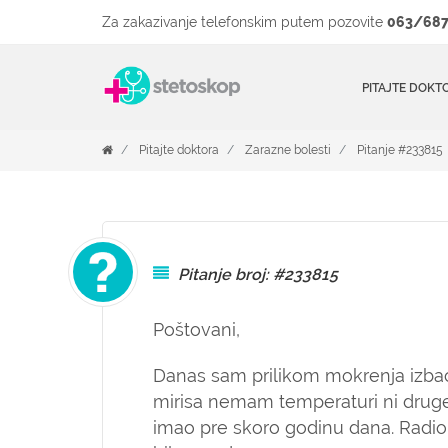
Za zakazivanje telefonskim putem pozovite
063/687
PITAJTE DOKT
Pitajte doktora
Zarazne bolesti
Pitanje #233815
Pitanje broj: #233815
Poštovani,
Danas sam prilikom mokrenja izbacio
mirisa nemam temperaturi ni dru
imao pre skoro godinu dana. Radio 