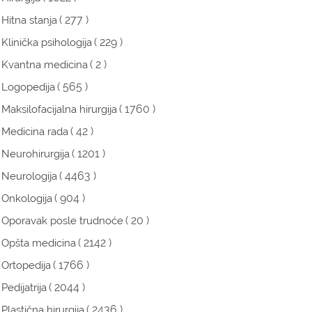
( 277 )
Hitna stanja
( 229 )
Klinička psihologija
( 2 )
Kvantna medicina
( 565 )
Logopedija
( 1760 )
Maksilofacijalna hirurgija
( 42 )
Medicina rada
( 1201 )
Neurohirurgija
( 4463 )
Neurologija
( 904 )
Onkologija
( 20 )
Oporavak posle trudnoće
( 2142 )
Opšta medicina
( 1766 )
Ortopedija
( 2044 )
Pedijatrija
( 2436 )
Plastična hirurgija