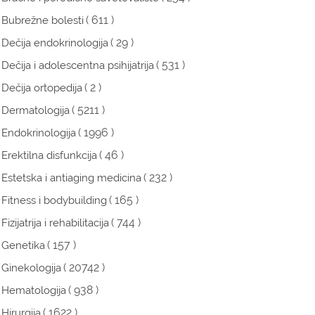
( 611 )
Bubrežne bolesti
( 29 )
Dečija endokrinologija
( 531 )
Dečija i adolescentna psihijatrija
( 2 )
Dečija ortopedija
( 5211 )
Dermatologija
( 1996 )
Endokrinologija
( 46 )
Erektilna disfunkcija
( 232 )
Estetska i antiaging medicina
( 165 )
Fitness i bodybuilding
( 744 )
Fizijatrija i rehabilitacija
( 157 )
Genetika
( 20742 )
Ginekologija
( 938 )
Hematologija
( 1622 )
Hirurgija