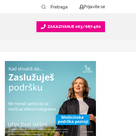
Prijavite se
ZAKAZIVANJE
063/687-460