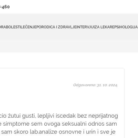
-460
ORA
BOLESTI
LEČENJE
PORODICA I ZDRAVLJE
INTERVJUI
ZA LEKARE
PSIHOLOGIJA
Odgovoreno: 31. 10. 2024.
 žutui gusti, lepljivi iscedak bez neprijatnog
ge simptome sem ovoga seksualni odnos sam
sam skoro lab.analize osnovne i urin i sve je