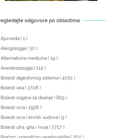
regledajte odgovore po oblastima
( 1 )
Ajurveda
( 30 )
Alergologija
( 19 )
Alternativna medicina
( 114 )
Anesteziologija
( 4051 )
Bolesti digestivnog sistema
( 1708 )
Bolesti oka
( 829 )
Bolesti organa za disanje
( 2926 )
Bolesti srca
( 9 )
Bolesti srca i krvnih sudova
( 7717 )
Bolesti uha, grla i nosa
( 254 )
Bračno i porodično savetovalište