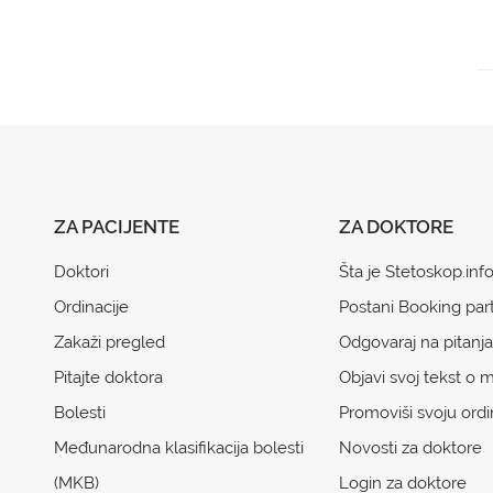
ZA PACIJENTE
ZA DOKTORE
Doktori
Šta je Stetoskop.inf
Ordinacije
Postani Booking par
Zakaži pregled
Odgovaraj na pitanja
Pitajte doktora
Objavi svoj tekst o m
Bolesti
Promoviši svoju ordi
Međunarodna klasifikacija bolesti
Novosti za doktore
(MKB)
Login za doktore