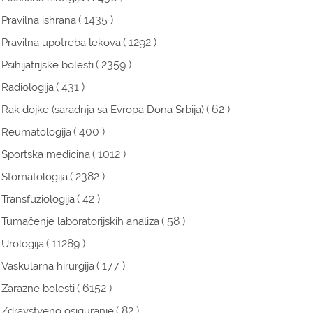
( 1435 )
Pravilna ishrana
( 1292 )
Pravilna upotreba lekova
( 2359 )
Psihijatrijske bolesti
( 431 )
Radiologija
( 62 )
Rak dojke (saradnja sa Evropa Dona Srbija)
( 400 )
Reumatologija
( 1012 )
Sportska medicina
( 2382 )
Stomatologija
( 42 )
Transfuziologija
( 58 )
Tumačenje laboratorijskih analiza
( 11289 )
Urologija
( 177 )
Vaskularna hirurgija
( 6152 )
Zarazne bolesti
( 82 )
Zdravstveno osiguranje