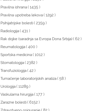
( 1435 )
Pravilna ishrana
( 1292 )
Pravilna upotreba lekova
( 2359 )
Psihijatrijske bolesti
( 431 )
Radiologija
( 62 )
Rak dojke (saradnja sa Evropa Dona Srbija)
( 400 )
Reumatologija
( 1012 )
Sportska medicina
( 2382 )
Stomatologija
( 42 )
Transfuziologija
( 58 )
Tumačenje laboratorijskih analiza
( 11289 )
Urologija
( 177 )
Vaskularna hirurgija
( 6152 )
Zarazne bolesti
( 82 )
Zdravstveno osiguranje