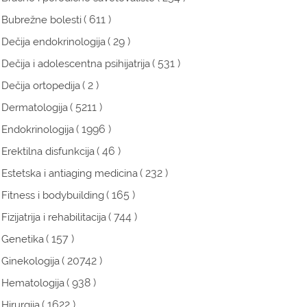
( 611 )
Bubrežne bolesti
( 29 )
Dečija endokrinologija
( 531 )
Dečija i adolescentna psihijatrija
( 2 )
Dečija ortopedija
( 5211 )
Dermatologija
( 1996 )
Endokrinologija
( 46 )
Erektilna disfunkcija
( 232 )
Estetska i antiaging medicina
( 165 )
Fitness i bodybuilding
( 744 )
Fizijatrija i rehabilitacija
( 157 )
Genetika
( 20742 )
Ginekologija
( 938 )
Hematologija
( 1622 )
Hirurgija