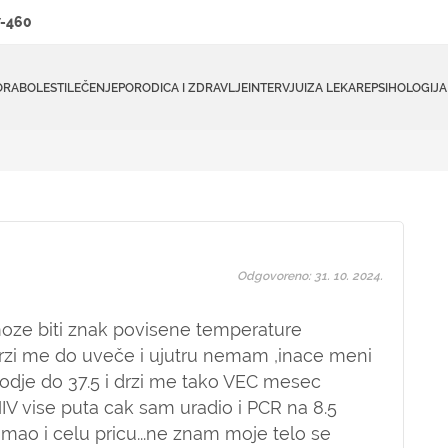
-460
ORA
BOLESTI
LEČENJE
PORODICA I ZDRAVLJE
INTERVJUI
ZA LEKARE
PSIHOLOGIJA
Odgovoreno: 31. 10. 2024.
 moze biti znak povisene temperature
rzi me do uveče i ujutru nemam ,inace meni
odje do 37.5 i drzi me tako VEC mesec
IV vise puta cak sam uradio i PCR na 8.5
mao i celu pricu...ne znam moje telo se