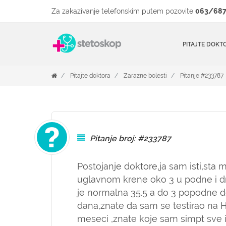
Za zakazivanje telefonskim putem pozovite
063/687
PITAJTE DOKT
Pitajte doktora
Zarazne bolesti
Pitanje #233787
Pitanje broj: #233787
Postojanje doktore,ja sam isti,sta
uglavnom krene oko 3 u podne i d
je normalna 35.5 a do 3 popodne d
dana,znate da sam se testirao na H
meseci ,znate koje sam simpt sve i