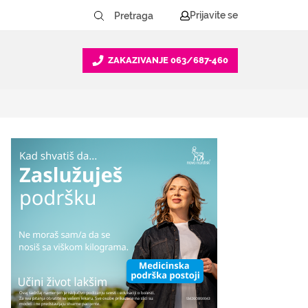
Prijavite se
ZAKAZIVANJE
063/687-460