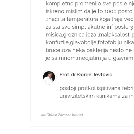
kompletno promenilo sve posle nje 
iskreno mislim da je to 1000 posto 
znaci ta temperatura koja traje ve
zaista sve simpt akutne inf posle 3
misica,groznica jeza ,malaksalost.
konfuzije,glavobolje,fotofobiju nik
bruceloza neka bakterija nesto ne z
je sa mnom,medjutim ja u glavnim 
Prof. dr Đorđe Jevtović
postoji protkol ispitivana febri
univrzitetskim klinikama za in
Oblast Zarazne bolesti