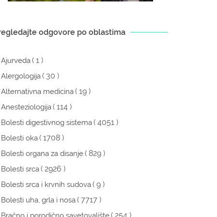
regledajte odgovore po oblastima
( 1 )
Ajurveda
( 30 )
Alergologija
( 19 )
Alternativna medicina
( 114 )
Anesteziologija
( 4051 )
Bolesti digestivnog sistema
( 1708 )
Bolesti oka
( 829 )
Bolesti organa za disanje
( 2926 )
Bolesti srca
( 9 )
Bolesti srca i krvnih sudova
( 7717 )
Bolesti uha, grla i nosa
( 254 )
Bračno i porodično savetovalište