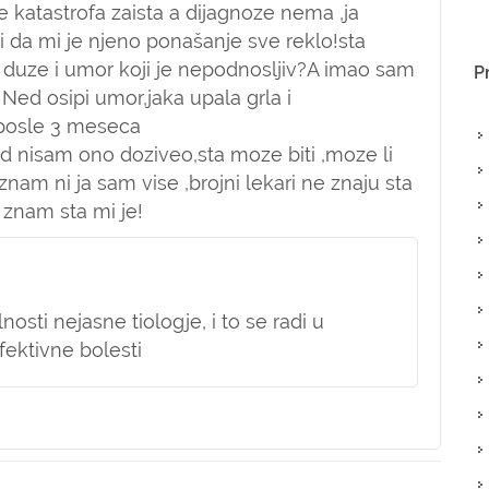
katastrofa zaista a dijagnoze nema ,ja
i da mi je njeno ponašanje sve reklo!sta
ć duze i umor koji je nepodnosljiv?A imao sam
P
 Ned osipi umor,jaka upala grla i
..posle 3 meseca
ad nisam ono doziveo,sta moze biti ,moze li
nam ni ja sam vise ,brojni lekari ne znaju sta
znam sta mi je!
lnosti nejasne tiologje, i to se radi u
fektivne bolesti