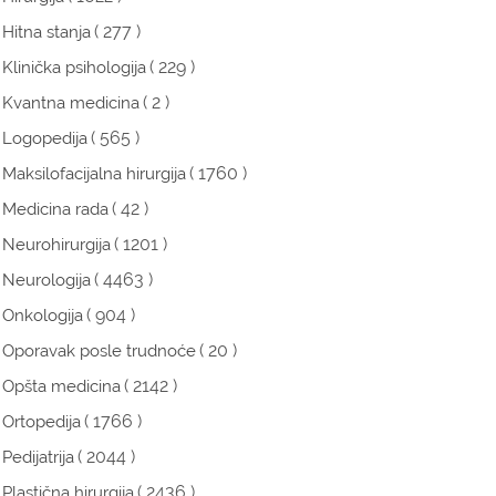
( 277 )
Hitna stanja
( 229 )
Klinička psihologija
( 2 )
Kvantna medicina
( 565 )
Logopedija
( 1760 )
Maksilofacijalna hirurgija
( 42 )
Medicina rada
( 1201 )
Neurohirurgija
( 4463 )
Neurologija
( 904 )
Onkologija
( 20 )
Oporavak posle trudnoće
( 2142 )
Opšta medicina
( 1766 )
Ortopedija
( 2044 )
Pedijatrija
( 2436 )
Plastična hirurgija