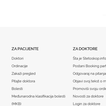
ZA PACIJENTE
ZA DOKTORE
Doktori
Šta je Stetoskop.inf
Ordinacije
Postani Booking par
Zakaži pregled
Odgovaraj na pitanja
Pitajte doktora
Objavi svoj tekst o m
Bolesti
Promoviši svoju ordi
Međunarodna klasifikacija bolesti
Novosti za doktore
(MKB)
Login za doktore