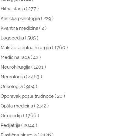
( 277 )
Hitna stanja
( 229 )
Klinička psihologija
( 2 )
Kvantna medicina
( 565 )
Logopedija
( 1760 )
Maksilofacijalna hirurgija
( 42 )
Medicina rada
( 1201 )
Neurohirurgija
( 4463 )
Neurologija
( 904 )
Onkologija
( 20 )
Oporavak posle trudnoće
( 2142 )
Opšta medicina
( 1766 )
Ortopedija
( 2044 )
Pedijatrija
( 2436 )
Plastična hirurgija