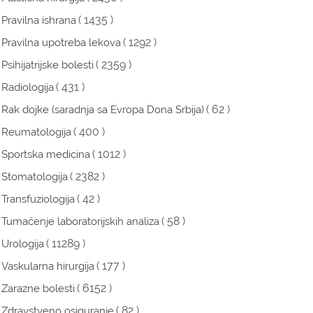
( 1435 )
Pravilna ishrana
( 1292 )
Pravilna upotreba lekova
( 2359 )
Psihijatrijske bolesti
( 431 )
Radiologija
( 62 )
Rak dojke (saradnja sa Evropa Dona Srbija)
( 400 )
Reumatologija
( 1012 )
Sportska medicina
( 2382 )
Stomatologija
( 42 )
Transfuziologija
( 58 )
Tumačenje laboratorijskih analiza
( 11289 )
Urologija
( 177 )
Vaskularna hirurgija
( 6152 )
Zarazne bolesti
( 82 )
Zdravstveno osiguranje