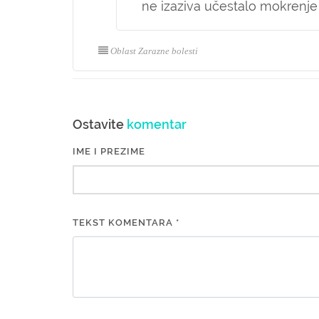
ne izaziva učestalo mokrenje
Oblast Zarazne bolesti
Ostavite
komentar
IME I PREZIME
TEKST KOMENTARA *