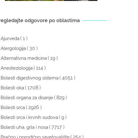
regledajte odgovore po oblastima
( 1 )
Ajurveda
( 30 )
Alergologija
( 19 )
Alternativna medicina
( 114 )
Anesteziologija
( 4051 )
Bolesti digestivnog sistema
( 1708 )
Bolesti oka
( 829 )
Bolesti organa za disanje
( 2926 )
Bolesti srca
( 9 )
Bolesti srca i krvnih sudova
( 7717 )
Bolesti uha, grla i nosa
( 254 )
Bračno i porodično savetovalište