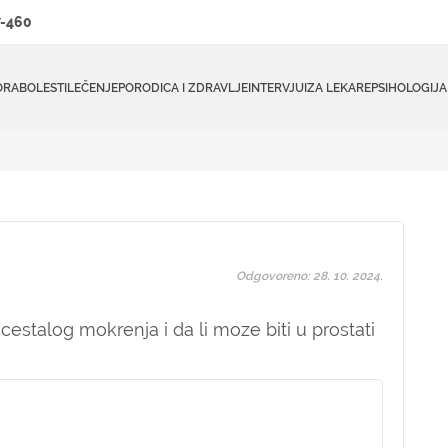
-460
ORA
BOLESTI
LEČENJE
PORODICA I ZDRAVLJE
INTERVJUI
ZA LEKARE
PSIHOLOGIJA
Odgovoreno: 28. 10. 2024.
cestalog mokrenja i da li moze biti u prostati