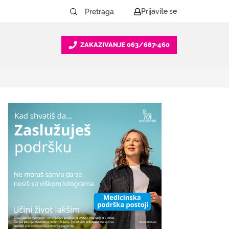
Prijavite se
ZAKAZIVANJE
063/687-460