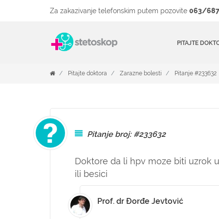
Za zakazivanje telefonskim putem pozovite
063/687
PITAJTE DOKT
Pitajte doktora
Zarazne bolesti
Pitanje #233632
Pitanje broj: #233632
Doktore da li hpv moze biti uzrok u
ili besici
Prof. dr Đorđe Jevtović