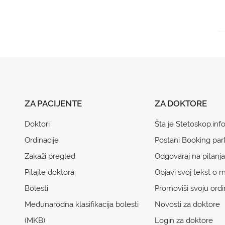
ZA PACIJENTE
ZA DOKTORE
Doktori
Šta je Stetoskop.inf
Ordinacije
Postani Booking par
Zakaži pregled
Odgovaraj na pitanja
Pitajte doktora
Objavi svoj tekst o m
Bolesti
Promoviši svoju ordi
Međunarodna klasifikacija bolesti
Novosti za doktore
(MKB)
Login za doktore