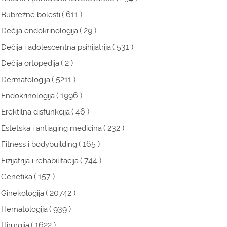
( 611 )
Bubrežne bolesti
( 29 )
Dečija endokrinologija
( 531 )
Dečija i adolescentna psihijatrija
( 2 )
Dečija ortopedija
( 5211 )
Dermatologija
( 1996 )
Endokrinologija
( 46 )
Erektilna disfunkcija
( 232 )
Estetska i antiaging medicina
( 165 )
Fitness i bodybuilding
( 744 )
Fizijatrija i rehabilitacija
( 157 )
Genetika
( 20742 )
Ginekologija
( 939 )
Hematologija
( 1622 )
Hirurgija