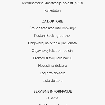
Međunarodna klasifikacija bolesti (MKB)
Kalkulatori
ZA DOKTORE
Šta je Stetoskop.info Booking?
Postani Booking partner
Odgovaraj na pitanja pacijenata
Objavi svoj tekst o medicini
Promoviši svoju ordinaciju
Novosti za doktore
Login za doktore
Lista doktora
SERVISNE INFORMACIJE
O nama