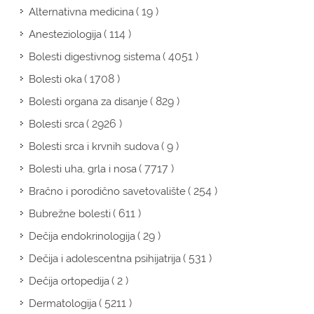
( 19 )
Alternativna medicina
( 114 )
Anesteziologija
( 4051 )
Bolesti digestivnog sistema
( 1708 )
Bolesti oka
( 829 )
Bolesti organa za disanje
( 2926 )
Bolesti srca
( 9 )
Bolesti srca i krvnih sudova
( 7717 )
Bolesti uha, grla i nosa
( 254 )
Bračno i porodično savetovalište
( 611 )
Bubrežne bolesti
( 29 )
Dečija endokrinologija
( 531 )
Dečija i adolescentna psihijatrija
( 2 )
Dečija ortopedija
( 5211 )
Dermatologija