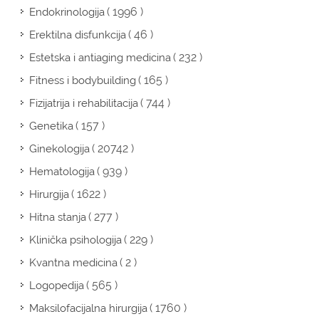
( 1996 )
Endokrinologija
( 46 )
Erektilna disfunkcija
( 232 )
Estetska i antiaging medicina
( 165 )
Fitness i bodybuilding
( 744 )
Fizijatrija i rehabilitacija
( 157 )
Genetika
( 20742 )
Ginekologija
( 939 )
Hematologija
( 1622 )
Hirurgija
( 277 )
Hitna stanja
( 229 )
Klinička psihologija
( 2 )
Kvantna medicina
( 565 )
Logopedija
( 1760 )
Maksilofacijalna hirurgija