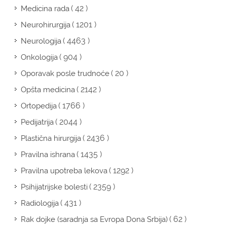
( 42 )
Medicina rada
( 1201 )
Neurohirurgija
( 4463 )
Neurologija
( 904 )
Onkologija
( 20 )
Oporavak posle trudnoće
( 2142 )
Opšta medicina
( 1766 )
Ortopedija
( 2044 )
Pedijatrija
( 2436 )
Plastična hirurgija
( 1435 )
Pravilna ishrana
( 1292 )
Pravilna upotreba lekova
( 2359 )
Psihijatrijske bolesti
( 431 )
Radiologija
( 62 )
Rak dojke (saradnja sa Evropa Dona Srbija)