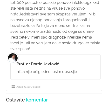
to!1000 posto.Bio posetio ponovo infektologa kad
ste rekli nista ne zna na viruse sve ponovo
nista.Jednistavni sve sam skapiras verujem i vi bi
na osnovu njenog ponasanja i aragantnosti ,i
bezobrazluka Pa to je za mene smrtna kazna
svesno nekome uraditi nesto od cega se umire
,reci cete vi meni sad dijagnoze infekcije nema
tacni je ...ali ne verujem da je nesto drugo jer zaista
sve ispitao!
Prof. dr Đorđe Jevtović
ništa nije oćigledno, osim opsesije
Oblast Zarazne bolesti
Ostavite
komentar