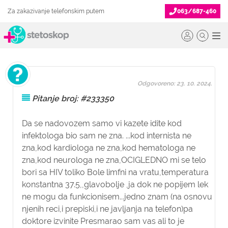
Za zakazivanje telefonskim putem
063/687-460
Odgovoreno: 23. 10. 2024.
Pitanje broj: #233350
Da se nadovozem samo vi kazete idite kod
infektologa bio sam ne zna. ...kod internista ne
zna,kod kardiologa ne zna,kod hematologa ne
zna,kod neurologa ne zna,OCIGLEDNO mi se telo
bori sa HIV toliko Bole limfni na vratu,temperatura
konstantna 37.5,,glavobolje ,ja dok ne popijem lek
ne mogu da funkcionisem...jedno znam (na osnovu
njenih reci,i prepiski,i ne javljanja na telefon)pa
doktore izvinite Presmarao sam vas ali to je