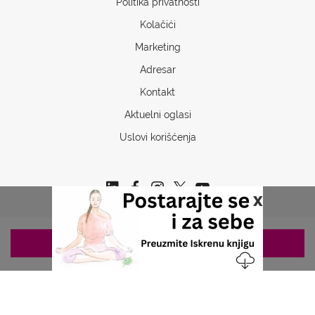
Politika privatnosti
Kolačići
Marketing
Adresar
Kontakt
Aktuelni oglasi
Uslovi korišćenja
x
ZAKAZIVANJE 063/687-460
Copyrights © 2026 Sva prava www.stetoskop.info