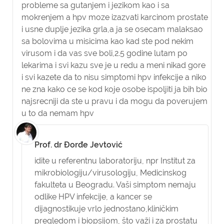
probleme sa gutanjem i jezikom kao i sa
mokrenjem a hpv moze izazvati karcinom prostate
i usne duplje jezika grla,a ja se osecam malaksao
sa bolovima u misicima kao kad ste pod nekim
virusom i da vas sve boli,2.5 godine lutam po
lekarima i svi kazu sve je u redu a meni nikad gore
i svi kazete da to nisu simptomi hpv infekcije a niko
ne zna kako ce se kod koje osobe ispoljiti ja bih bio
najsrecniji da ste u pravu i da mogu da poverujem
u to da nemam hpv
Prof. dr Đorđe Jevtović
idite u referentnu laboratoriju, npr Institut za
mikrobiologiju/virusologiju, Medicinskog
fakulteta u Beogradu. Vaši simptom nemaju
odlike HPV infekcije, a kancer se
dijagnostikuje vrlo jednostano,kliničkim
pregledom i biopsijom, što važi i za prostatu