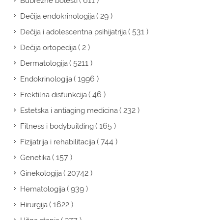
( 611 )
Bubrežne bolesti
( 29 )
Dečija endokrinologija
( 531 )
Dečija i adolescentna psihijatrija
( 2 )
Dečija ortopedija
( 5211 )
Dermatologija
( 1996 )
Endokrinologija
( 46 )
Erektilna disfunkcija
( 232 )
Estetska i antiaging medicina
( 165 )
Fitness i bodybuilding
( 744 )
Fizijatrija i rehabilitacija
( 157 )
Genetika
( 20742 )
Ginekologija
( 939 )
Hematologija
( 1622 )
Hirurgija