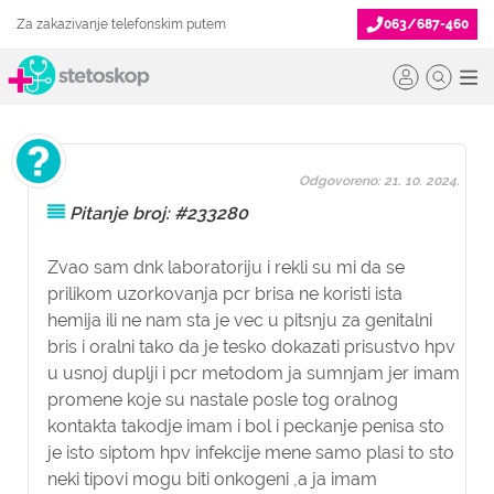
Za zakazivanje telefonskim putem
063/687-460
Odgovoreno: 21. 10. 2024.
Pitanje broj: #233280
Zvao sam dnk laboratoriju i rekli su mi da se
prilikom uzorkovanja pcr brisa ne koristi ista
hemija ili ne nam sta je vec u pitsnju za genitalni
bris i oralni tako da je tesko dokazati prisustvo hpv
u usnoj duplji i pcr metodom ja sumnjam jer imam
promene koje su nastale posle tog oralnog
kontakta takodje imam i bol i peckanje penisa sto
je isto siptom hpv infekcije mene samo plasi to sto
neki tipovi mogu biti onkogeni ,a ja imam