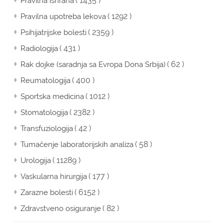
( 1435 )
Pravilna ishrana
( 1292 )
Pravilna upotreba lekova
( 2359 )
Psihijatrijske bolesti
( 431 )
Radiologija
( 62 )
Rak dojke (saradnja sa Evropa Dona Srbija)
( 400 )
Reumatologija
( 1012 )
Sportska medicina
( 2382 )
Stomatologija
( 42 )
Transfuziologija
( 58 )
Tumačenje laboratorijskih analiza
( 11289 )
Urologija
( 177 )
Vaskularna hirurgija
( 6152 )
Zarazne bolesti
( 82 )
Zdravstveno osiguranje