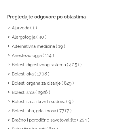
Pregledajte odgovore po oblastima
( 1 )
Ajurveda
( 30 )
Alergologija
( 19 )
Alternativna medicina
( 114 )
Anesteziologija
( 4051 )
Bolesti digestivnog sistema
( 1708 )
Bolesti oka
( 829 )
Bolesti organa za disanje
( 2926 )
Bolesti srca
( 9 )
Bolesti srca i krvnih sudova
( 7717 )
Bolesti uha, grla i nosa
( 254 )
Bračno i porodično savetovalište