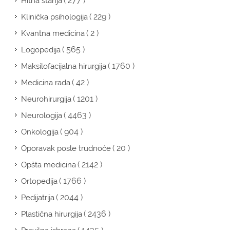
( 277 )
Hitna stanja
( 229 )
Klinička psihologija
( 2 )
Kvantna medicina
( 565 )
Logopedija
( 1760 )
Maksilofacijalna hirurgija
( 42 )
Medicina rada
( 1201 )
Neurohirurgija
( 4463 )
Neurologija
( 904 )
Onkologija
( 20 )
Oporavak posle trudnoće
( 2142 )
Opšta medicina
( 1766 )
Ortopedija
( 2044 )
Pedijatrija
( 2436 )
Plastična hirurgija