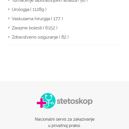
( 58 )
Tumačenje laboratorijskih analiza
( 11289 )
Urologija
( 177 )
Vaskularna hirurgija
( 6152 )
Zarazne bolesti
( 82 )
Zdravstveno osiguranje
Nacionalni servis za zakazivanje
u privatnoj praksi.