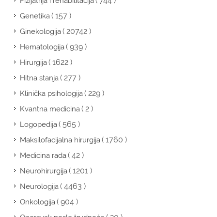
( 744 )
Fizijatrija i rehabilitacija
( 157 )
Genetika
( 20742 )
Ginekologija
( 939 )
Hematologija
( 1622 )
Hirurgija
( 277 )
Hitna stanja
( 229 )
Klinička psihologija
( 2 )
Kvantna medicina
( 565 )
Logopedija
( 1760 )
Maksilofacijalna hirurgija
( 42 )
Medicina rada
( 1201 )
Neurohirurgija
( 4463 )
Neurologija
( 904 )
Onkologija