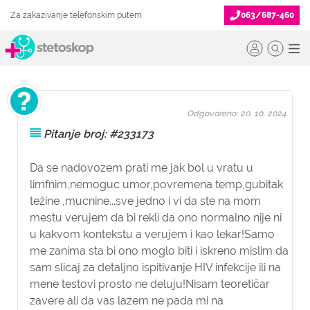
Za zakazivanje telefonskim putem
063/687-460
Odgovoreno: 20. 10. 2024.
Pitanje broj: #233173
Da se nadovozem prati me jak bol u vratu u
limfnim,nemoguc umor,povremena temp,gubitak
težine ,mucnine...sve jedno i vi da ste na mom
mestu verujem da bi rekli da ono normalno nije ni
u kakvom kontekstu a verujem i kao lekar!Samo
me zanima sta bi ono moglo biti i iskreno mislim da
sam slicaj za detaljno ispitivanje HIV infekcije ili na
mene testovi prosto ne deluju!Nisam teoretičar
zavere ali da vas lazem ne pada mi na