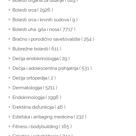
( 829 )
Bolesti organa za disanje
( 2926 )
Bolesti srca
( 9 )
Bolesti srca i krvnih sudova
( 7717 )
Bolesti uha, grla i nosa
( 254 )
Bračno i porodično savetovalište
( 611 )
Bubrežne bolesti
( 29 )
Dečija endokrinologija
( 531 )
Dečija i adolescentna psihijatrija
( 2 )
Dečija ortopedija
( 5211 )
Dermatologija
( 1996 )
Endokrinologija
( 46 )
Erektilna disfunkcija
( 232 )
Estetska i antiaging medicina
( 165 )
Fitness i bodybuilding