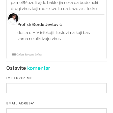
pamet!Moze li ajde bakterija neka da bude,neki
drugi virus koji moze sve to da izazove ...Tesko.
Prof. dr Đorđe Jevtović
dosta o HIV infekciji i testovima koji baš
vama ne otkrivaju virus
Oblast Zarazne bolesti
Ostavite
komentar
IME I PREZIME
EMAIL ADRESA*