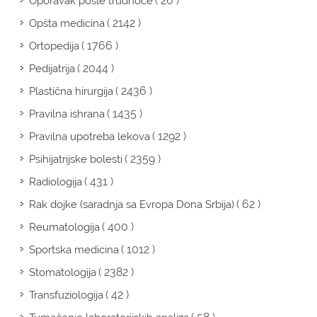
( 20 )
Oporavak posle trudnoće
( 2142 )
Opšta medicina
( 1766 )
Ortopedija
( 2044 )
Pedijatrija
( 2436 )
Plastična hirurgija
( 1435 )
Pravilna ishrana
( 1292 )
Pravilna upotreba lekova
( 2359 )
Psihijatrijske bolesti
( 431 )
Radiologija
( 62 )
Rak dojke (saradnja sa Evropa Dona Srbija)
( 400 )
Reumatologija
( 1012 )
Sportska medicina
( 2382 )
Stomatologija
( 42 )
Transfuziologija