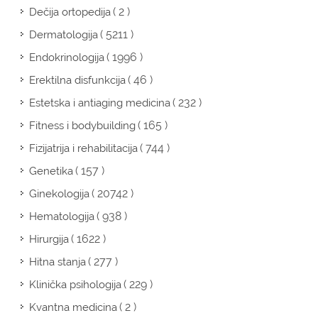
( 2 )
Dečija ortopedija
( 5211 )
Dermatologija
( 1996 )
Endokrinologija
( 46 )
Erektilna disfunkcija
( 232 )
Estetska i antiaging medicina
( 165 )
Fitness i bodybuilding
( 744 )
Fizijatrija i rehabilitacija
( 157 )
Genetika
( 20742 )
Ginekologija
( 938 )
Hematologija
( 1622 )
Hirurgija
( 277 )
Hitna stanja
( 229 )
Klinička psihologija
( 2 )
Kvantna medicina