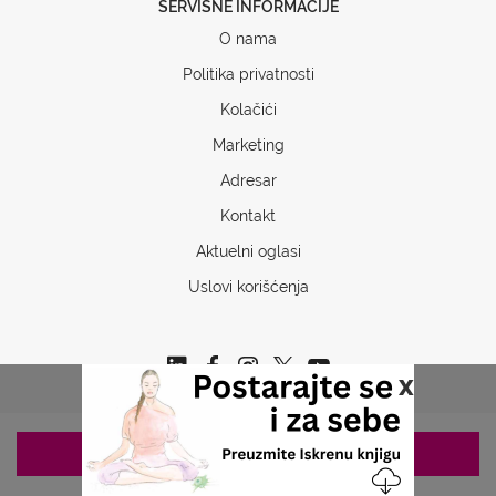
SERVISNE INFORMACIJE
O nama
Politika privatnosti
Kolačići
Marketing
Adresar
Kontakt
Aktuelni oglasi
Uslovi korišćenja
x
ZAKAZIVANJE 063/687-460
Copyrights © 2026 Sva prava www.stetoskop.info