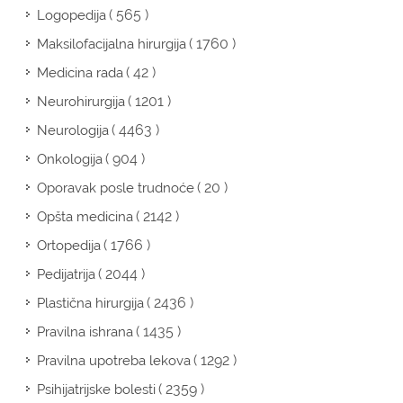
( 565 )
Logopedija
( 1760 )
Maksilofacijalna hirurgija
( 42 )
Medicina rada
( 1201 )
Neurohirurgija
( 4463 )
Neurologija
( 904 )
Onkologija
( 20 )
Oporavak posle trudnoće
( 2142 )
Opšta medicina
( 1766 )
Ortopedija
( 2044 )
Pedijatrija
( 2436 )
Plastična hirurgija
( 1435 )
Pravilna ishrana
( 1292 )
Pravilna upotreba lekova
( 2359 )
Psihijatrijske bolesti