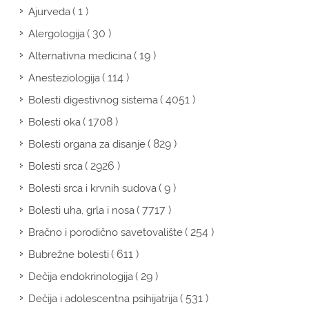
( 1 )
Ajurveda
( 30 )
Alergologija
( 19 )
Alternativna medicina
( 114 )
Anesteziologija
( 4051 )
Bolesti digestivnog sistema
( 1708 )
Bolesti oka
( 829 )
Bolesti organa za disanje
( 2926 )
Bolesti srca
( 9 )
Bolesti srca i krvnih sudova
( 7717 )
Bolesti uha, grla i nosa
( 254 )
Bračno i porodično savetovalište
( 611 )
Bubrežne bolesti
( 29 )
Dečija endokrinologija
( 531 )
Dečija i adolescentna psihijatrija