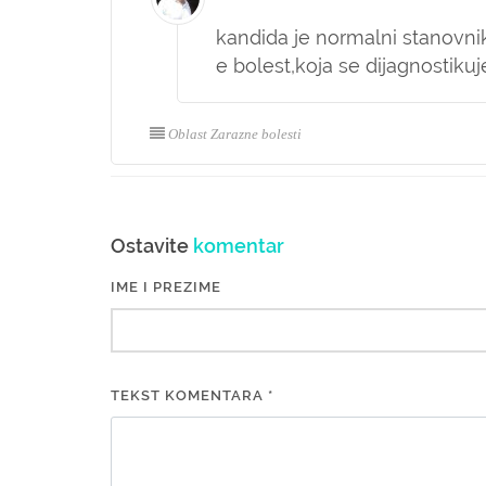
kandida je normalni stanovnik
e bolest,koja se dijagnostikuje
Oblast Zarazne bolesti
Ostavite
komentar
IME I PREZIME
TEKST KOMENTARA *