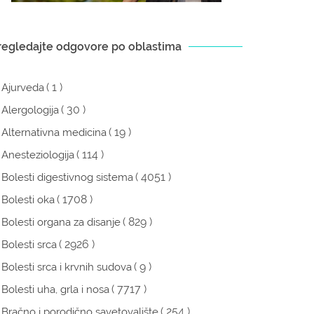
regledajte odgovore po oblastima
( 1 )
Ajurveda
( 30 )
Alergologija
( 19 )
Alternativna medicina
( 114 )
Anesteziologija
( 4051 )
Bolesti digestivnog sistema
( 1708 )
Bolesti oka
( 829 )
Bolesti organa za disanje
( 2926 )
Bolesti srca
( 9 )
Bolesti srca i krvnih sudova
( 7717 )
Bolesti uha, grla i nosa
( 254 )
Bračno i porodično savetovalište