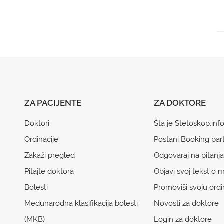
ZA PACIJENTE
ZA DOKTORE
Doktori
Šta je Stetoskop.inf
Ordinacije
Postani Booking par
Zakaži pregled
Odgovaraj na pitanja
Pitajte doktora
Objavi svoj tekst o m
Bolesti
Promoviši svoju ordi
Međunarodna klasifikacija bolesti
Novosti za doktore
(MKB)
Login za doktore