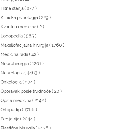
( 277 )
Hitna stanja
( 229 )
Klinička psihologija
( 2 )
Kvantna medicina
( 565 )
Logopedija
( 1760 )
Maksilofacijalna hirurgija
( 42 )
Medicina rada
( 1201 )
Neurohirurgija
( 4463 )
Neurologija
( 904 )
Onkologija
( 20 )
Oporavak posle trudnoće
( 2142 )
Opšta medicina
( 1766 )
Ortopedija
( 2044 )
Pedijatrija
( 2436 )
Plastična hirurgija