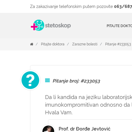
Za zakazivanje telefonskim putem pozovite
063/687
PITAJTE DOKT
Pitajte doktora
Zarazne bolesti
Pitanje #233053
Pitanje broj: #233053
Da li kandida na jeziku laboratorij
imunokompromitivan odnosno da l
Hvala Vam.
Prof. dr Đorđe Jevtović