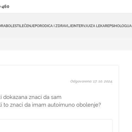
-460
ORA
BOLESTI
LEČENJE
PORODICA I ZDRAVLJE
INTERVJUI
ZA LEKARE
PSIHOLOGIJA
Odgovoreno: 17. 10. 2024.
ski dokazana znaci da sam
i to znaci da imam autoimuno obolenje?