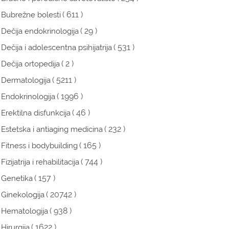
( 611 )
Bubrežne bolesti
( 29 )
Dečija endokrinologija
( 531 )
Dečija i adolescentna psihijatrija
( 2 )
Dečija ortopedija
( 5211 )
Dermatologija
( 1996 )
Endokrinologija
( 46 )
Erektilna disfunkcija
( 232 )
Estetska i antiaging medicina
( 165 )
Fitness i bodybuilding
( 744 )
Fizijatrija i rehabilitacija
( 157 )
Genetika
( 20742 )
Ginekologija
( 938 )
Hematologija
( 1622 )
Hirurgija