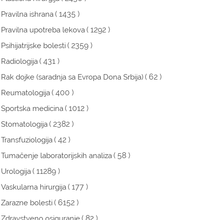
( 1435 )
Pravilna ishrana
( 1292 )
Pravilna upotreba lekova
( 2359 )
Psihijatrijske bolesti
( 431 )
Radiologija
( 62 )
Rak dojke (saradnja sa Evropa Dona Srbija)
( 400 )
Reumatologija
( 1012 )
Sportska medicina
( 2382 )
Stomatologija
( 42 )
Transfuziologija
( 58 )
Tumačenje laboratorijskih analiza
( 11289 )
Urologija
( 177 )
Vaskularna hirurgija
( 6152 )
Zarazne bolesti
( 82 )
Zdravstveno osiguranje