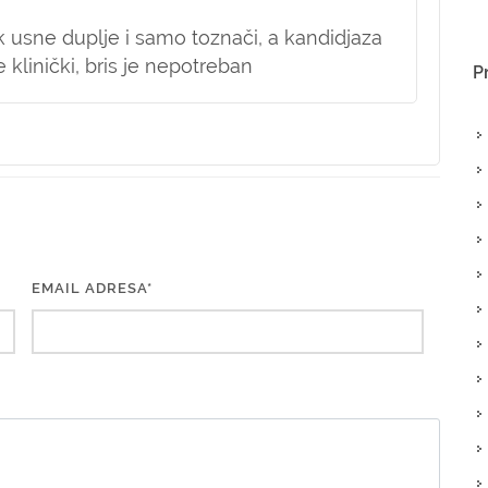
 usne duplje i samo toznači, a kandidjaza
 klinički, bris je nepotreban
P
EMAIL ADRESA*