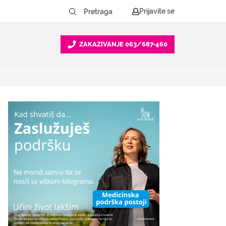
Prijavite se
ZAKAZIVANJE
063/687-460