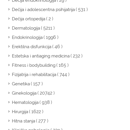
( 29 )
Dečija endokrinologija
( 531 )
Dečija i adolescentna psihijatrija
( 2 )
Dečija ortopedija
( 5211 )
Dermatologija
( 1996 )
Endokrinologija
( 46 )
Erektilna disfunkcija
( 232 )
Estetska i antiaging medicina
( 165 )
Fitness i bodybuilding
( 744 )
Fizijatrija i rehabilitacija
( 157 )
Genetika
( 20742 )
Ginekologija
( 938 )
Hematologija
( 1622 )
Hirurgija
( 277 )
Hitna stanja