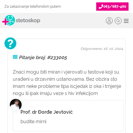
Za zakazivanje telefonskim putem
063/687-460
Odgovoreno: 16. 10. 2024.
Pitanje broj: #233005
Znaci mogu biti miran i vjerovati u testove koji su
urađeni u drzavnim ustanovama. Bez obzira sto
imam neke probleme tipa iscjedak iz oka i trnjenje
nogu ili ipak imaju veze s hiv infekcijom
Prof. dr Đorđe Jevtović
budite mirni