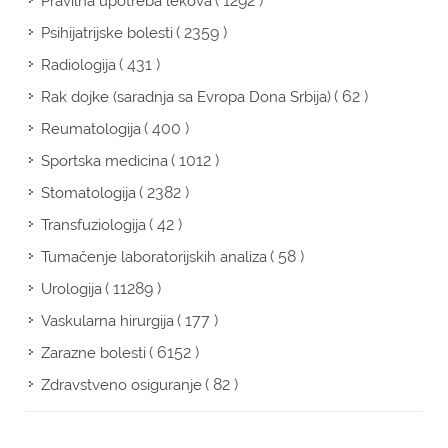
( 1292 )
Pravilna upotreba lekova
( 2359 )
Psihijatrijske bolesti
( 431 )
Radiologija
( 62 )
Rak dojke (saradnja sa Evropa Dona Srbija)
( 400 )
Reumatologija
( 1012 )
Sportska medicina
( 2382 )
Stomatologija
( 42 )
Transfuziologija
( 58 )
Tumačenje laboratorijskih analiza
( 11289 )
Urologija
( 177 )
Vaskularna hirurgija
( 6152 )
Zarazne bolesti
( 82 )
Zdravstveno osiguranje