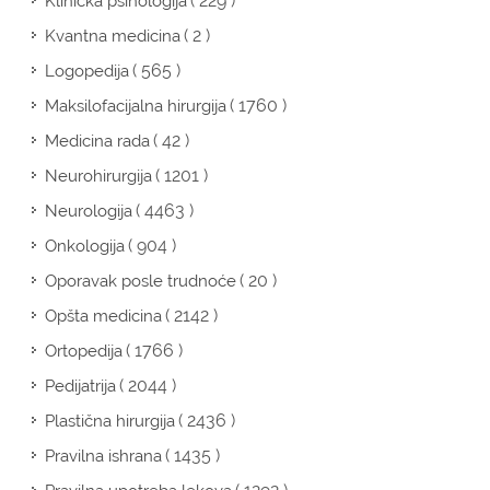
( 229 )
Klinička psihologija
( 2 )
Kvantna medicina
( 565 )
Logopedija
( 1760 )
Maksilofacijalna hirurgija
( 42 )
Medicina rada
( 1201 )
Neurohirurgija
( 4463 )
Neurologija
( 904 )
Onkologija
( 20 )
Oporavak posle trudnoće
( 2142 )
Opšta medicina
( 1766 )
Ortopedija
( 2044 )
Pedijatrija
( 2436 )
Plastična hirurgija
( 1435 )
Pravilna ishrana