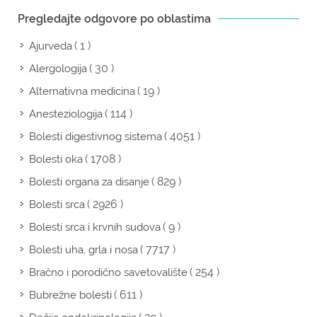
Pregledajte odgovore po oblastima
( 1 )
Ajurveda
( 30 )
Alergologija
( 19 )
Alternativna medicina
( 114 )
Anesteziologija
( 4051 )
Bolesti digestivnog sistema
( 1708 )
Bolesti oka
( 829 )
Bolesti organa za disanje
( 2926 )
Bolesti srca
( 9 )
Bolesti srca i krvnih sudova
( 7717 )
Bolesti uha, grla i nosa
( 254 )
Bračno i porodično savetovalište
( 611 )
Bubrežne bolesti