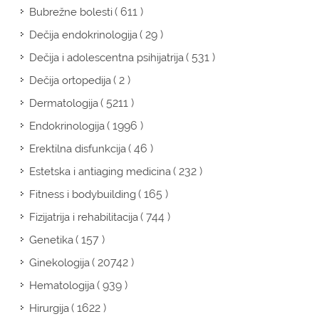
( 611 )
Bubrežne bolesti
( 29 )
Dečija endokrinologija
( 531 )
Dečija i adolescentna psihijatrija
( 2 )
Dečija ortopedija
( 5211 )
Dermatologija
( 1996 )
Endokrinologija
( 46 )
Erektilna disfunkcija
( 232 )
Estetska i antiaging medicina
( 165 )
Fitness i bodybuilding
( 744 )
Fizijatrija i rehabilitacija
( 157 )
Genetika
( 20742 )
Ginekologija
( 939 )
Hematologija
( 1622 )
Hirurgija