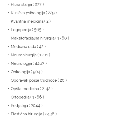
( 277 )
Hitna stanja
( 229 )
Klinička psihologija
( 2 )
Kvantna medicina
( 565 )
Logopedija
( 1760 )
Maksilofacijalna hirurgija
( 42 )
Medicina rada
( 1201 )
Neurohirurgija
( 4463 )
Neurologija
( 904 )
Onkologija
( 20 )
Oporavak posle trudnoće
( 2142 )
Opšta medicina
( 1766 )
Ortopedija
( 2044 )
Pedijatrija
( 2436 )
Plastična hirurgija