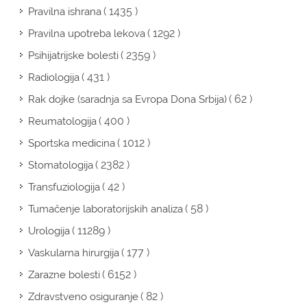
( 1435 )
Pravilna ishrana
( 1292 )
Pravilna upotreba lekova
( 2359 )
Psihijatrijske bolesti
( 431 )
Radiologija
( 62 )
Rak dojke (saradnja sa Evropa Dona Srbija)
( 400 )
Reumatologija
( 1012 )
Sportska medicina
( 2382 )
Stomatologija
( 42 )
Transfuziologija
( 58 )
Tumačenje laboratorijskih analiza
( 11289 )
Urologija
( 177 )
Vaskularna hirurgija
( 6152 )
Zarazne bolesti
( 82 )
Zdravstveno osiguranje