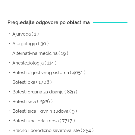
Pregledajte odgovore po oblastima
( 1 )
Ajurveda
( 30 )
Alergologija
( 19 )
Alternativna medicina
( 114 )
Anesteziologija
( 4051 )
Bolesti digestivnog sistema
( 1708 )
Bolesti oka
( 829 )
Bolesti organa za disanje
( 2926 )
Bolesti srca
( 9 )
Bolesti srca i krvnih sudova
( 7717 )
Bolesti uha, grla i nosa
( 254 )
Bračno i porodično savetovalište