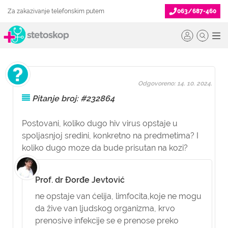
Za zakazivanje telefonskim putem
063/687-460
Odgovoreno: 14. 10. 2024.
Pitanje broj: #232864
Postovani, koliko dugo hiv virus opstaje u
spoljasnjoj sredini, konkretno na predmetima? I
koliko dugo moze da bude prisutan na kozi?
Prof. dr Đorđe Jevtović
ne opstaje van ćelija, limfocita,koje ne mogu
da žive van ljudskog organizma, krvo
prenosive infekcije se e prenose preko