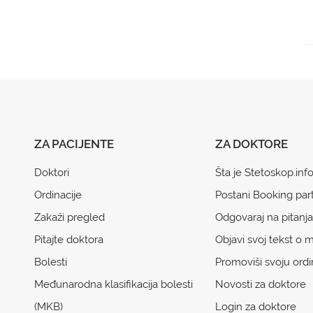
ZA PACIJENTE
ZA DOKTORE
Doktori
Šta je Stetoskop.inf
Ordinacije
Postani Booking par
Zakaži pregled
Odgovaraj na pitanja
Pitajte doktora
Objavi svoj tekst o m
Bolesti
Promoviši svoju ordi
Međunarodna klasifikacija bolesti
Novosti za doktore
(MKB)
Login za doktore