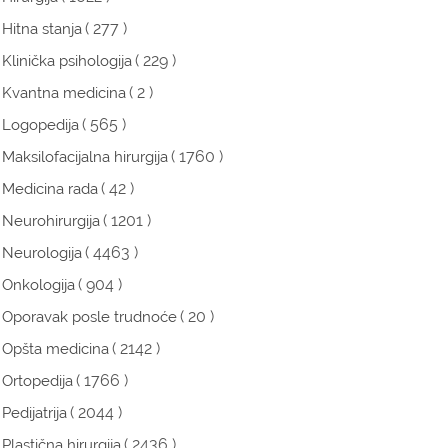
( 277 )
Hitna stanja
( 229 )
Klinička psihologija
( 2 )
Kvantna medicina
( 565 )
Logopedija
( 1760 )
Maksilofacijalna hirurgija
( 42 )
Medicina rada
( 1201 )
Neurohirurgija
( 4463 )
Neurologija
( 904 )
Onkologija
( 20 )
Oporavak posle trudnoće
( 2142 )
Opšta medicina
( 1766 )
Ortopedija
( 2044 )
Pedijatrija
( 2436 )
Plastična hirurgija