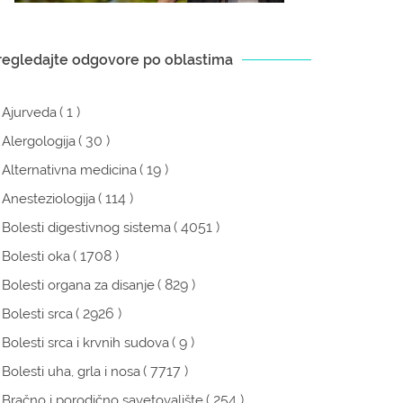
regledajte odgovore po oblastima
( 1 )
Ajurveda
( 30 )
Alergologija
( 19 )
Alternativna medicina
( 114 )
Anesteziologija
( 4051 )
Bolesti digestivnog sistema
( 1708 )
Bolesti oka
( 829 )
Bolesti organa za disanje
( 2926 )
Bolesti srca
( 9 )
Bolesti srca i krvnih sudova
( 7717 )
Bolesti uha, grla i nosa
( 254 )
Bračno i porodično savetovalište