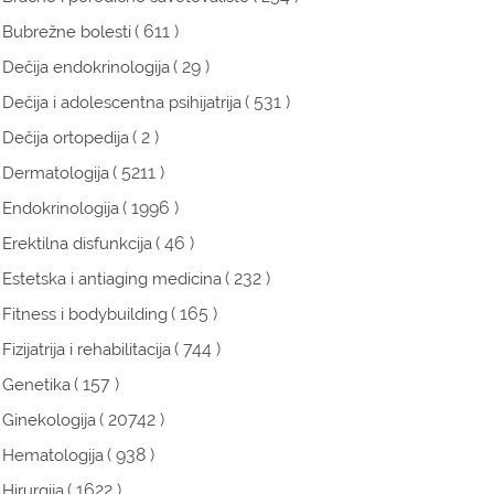
( 611 )
Bubrežne bolesti
( 29 )
Dečija endokrinologija
( 531 )
Dečija i adolescentna psihijatrija
( 2 )
Dečija ortopedija
( 5211 )
Dermatologija
( 1996 )
Endokrinologija
( 46 )
Erektilna disfunkcija
( 232 )
Estetska i antiaging medicina
( 165 )
Fitness i bodybuilding
( 744 )
Fizijatrija i rehabilitacija
( 157 )
Genetika
( 20742 )
Ginekologija
( 938 )
Hematologija
( 1622 )
Hirurgija