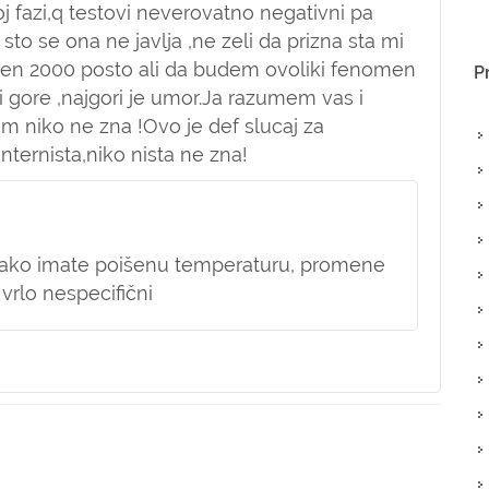
oj fazi,q testovi neverovatno negativni pa
sto se ona ne javlja ,ne zeli da prizna sta mi
jen 2000 posto ali da budem ovoliki fenomen
P
e i gore ,najgori je umor.Ja razumem vas i
m niko ne zna !Ovo je def slucaj za
ternista,niko nista ne zna!
, ako imate poišenu temperaturu, promene
 vrlo nespecifični