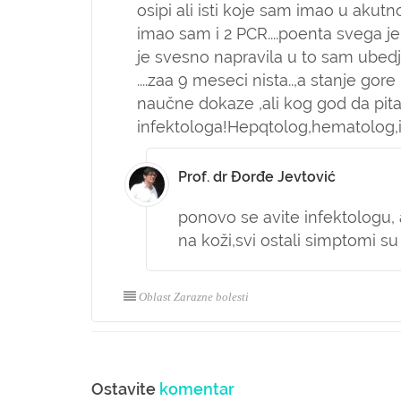
osipi ali isti koje sam imao u akutn
imao sam i 2 PCR....poenta svega je 
je svesno napravila u to sam ubed
....zaa 9 meseci nista..,a stanje gor
naučne dokaze ,ali kog god da pita
infektologa!Hepqtolog,hematolog,in
Prof. dr Đorđe Jevtović
ponovo se avite infektologu
na koži,svi ostali simptomi su
Oblast Zarazne bolesti
Ostavite
komentar