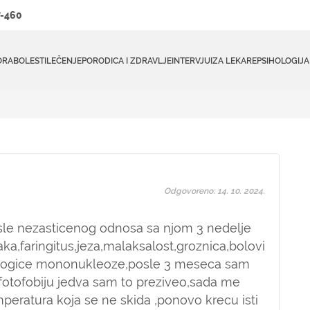
-460
ORA
BOLESTI
LEČENJE
PORODICA I ZDRAVLJE
INTERVJUI
ZA LEKARE
PSIHOLOGIJA
Odgovoreno: 14. 10. 2024.
le nezasticenog odnosa sa njom 3 nedelje
jaka,faringitus,jeza,malaksalost,groznica,bolovi
e mogice mononukleoze,posle 3 meseca sam
fotofobiju jedva sam to preziveo,sada me
peratura koja se ne skida ,ponovo krecu isti