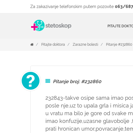
Za zakazivanje telefonskim putem pozovite
063/687
PITAJTE DOKT
Pitajte doktora
Zarazne bolesti
Pitanje #232860
Pitanje broj: #232860
232843-takve osipe sama imao pos
posle nje,uz to upala grla i misica 
u vratu ma bilo je gore od svak
imao konfuzije,uzasne glavobolje ,
prati hronican umor,povracanje,tem