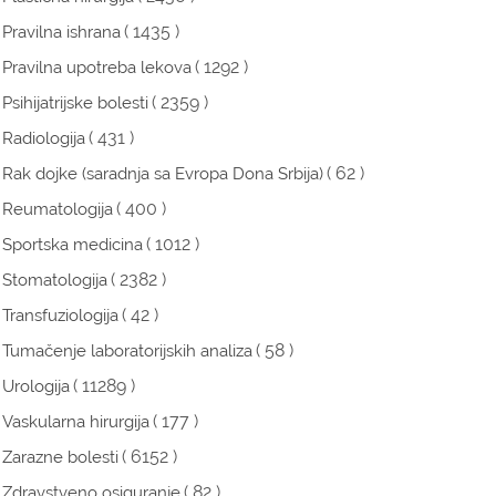
( 1435 )
Pravilna ishrana
( 1292 )
Pravilna upotreba lekova
( 2359 )
Psihijatrijske bolesti
( 431 )
Radiologija
( 62 )
Rak dojke (saradnja sa Evropa Dona Srbija)
( 400 )
Reumatologija
( 1012 )
Sportska medicina
( 2382 )
Stomatologija
( 42 )
Transfuziologija
( 58 )
Tumačenje laboratorijskih analiza
( 11289 )
Urologija
( 177 )
Vaskularna hirurgija
( 6152 )
Zarazne bolesti
( 82 )
Zdravstveno osiguranje