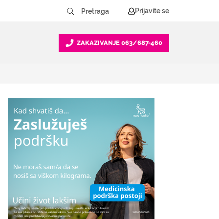
Prijavite se
ZAKAZIVANJE
063/687-460