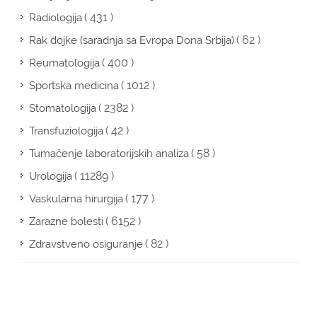
( 431 )
Radiologija
( 62 )
Rak dojke (saradnja sa Evropa Dona Srbija)
( 400 )
Reumatologija
( 1012 )
Sportska medicina
( 2382 )
Stomatologija
( 42 )
Transfuziologija
( 58 )
Tumačenje laboratorijskih analiza
( 11289 )
Urologija
( 177 )
Vaskularna hirurgija
( 6152 )
Zarazne bolesti
( 82 )
Zdravstveno osiguranje