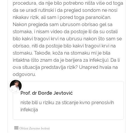
procedura, da nije bilo potrebno ništa više od toga
da se uradi rutinski i da pregled sondom ne nosi
nikakav rizik, ali sam i pored toga paranoičan.
Nakon pregleda sam ubrusom obrisao gel sa
stomaka, i nisam video da postoje ili da su ostali
bilo kakvi tragovi krvi na ubrusu nakon što sam se
obrisao, niti da postoje bilo kakvi tragovi krvi na
stomaku. Takođe, koža na stomaku mi je bila
intaktna (što znam da je barijera za infekciju). Da li
ova situacija predstavlja rizik? Unapred hvala na
odgovoru.
Prof. dr Đorđe Jevtović
niste bili u riziku za sticanje kvno prenosivih
infekcija
Oblast Zarazne bolesti