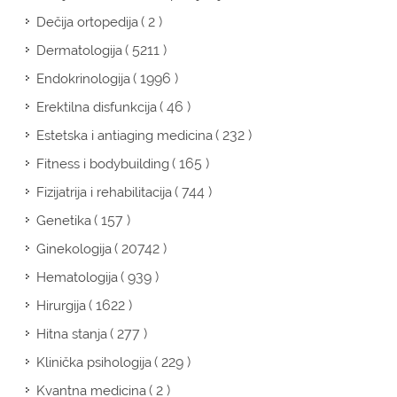
( 2 )
Dečija ortopedija
( 5211 )
Dermatologija
( 1996 )
Endokrinologija
( 46 )
Erektilna disfunkcija
( 232 )
Estetska i antiaging medicina
( 165 )
Fitness i bodybuilding
( 744 )
Fizijatrija i rehabilitacija
( 157 )
Genetika
( 20742 )
Ginekologija
( 939 )
Hematologija
( 1622 )
Hirurgija
( 277 )
Hitna stanja
( 229 )
Klinička psihologija
( 2 )
Kvantna medicina