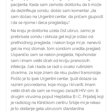
pacijenta. Kada sam zamolio doktorku da li može
da dezinfikuje sondu, dobio sam komentar „da
sam došao na Urgentni centar, da pričam gluposti
i da se njome i deca pregledaju“.
Na kraju je doktorka uzela čist ubrus, samo je
prebrisala sondu i skinula gel koji je ostao od
prethodnog pregleda, i nakon toga mi je, nanevši
gel na moj stomak, tom sondom uradila pregled.
Uspaničio sam se nakon pregleda, hipohondar
sam i imam veliki strah od krvlju prenosivih
infekcija, čak i kada se radi o ovako rutinskim
stvarima, za koje znam da nisu putevi transmisije.
Pošto je to ipak Urgentni centar, ljudi dolaze sa
raznim povredama, koje mogu i krvariti. Imam
veliki strah da sam se mogao zaraziti HIV-om, ili
drugim virusima poput Heptatisa B i C. Prijatelj koji
je radiolog na Kliničkom centru Srbije mi je rekao
je to skidanje gela ubrusom standardna