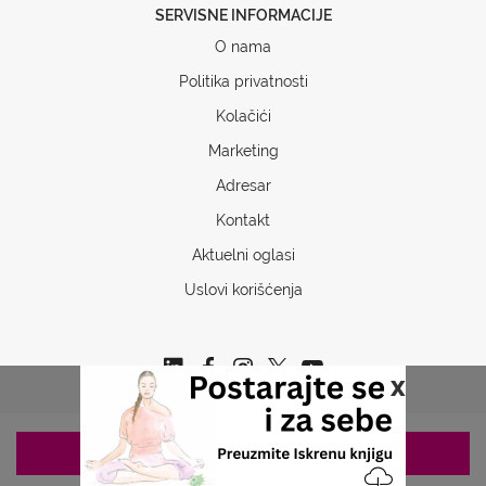
SERVISNE INFORMACIJE
O nama
Politika privatnosti
Kolačići
Marketing
Adresar
Kontakt
Aktuelni oglasi
Uslovi korišćenja
x
ZAKAZIVANJE 063/687-460
Copyrights © 2026 Sva prava www.stetoskop.info