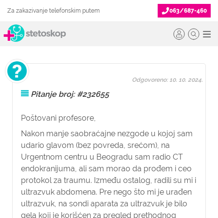
Za zakazivanje telefonskim putem
063/687-460
Odgovoreno: 10. 10. 2024.
Pitanje broj: #232655
Poštovani profesore,
Nakon manje saobraćajne nezgode u kojoj sam
udario glavom (bez povreda, srećom), na
Urgentnom centru u Beogradu sam radio CT
endokranijuma, ali sam morao da prođem i ceo
protokol za traumu. Između ostalog, radili su mi i
ultrazvuk abdomena. Pre nego što mi je urađen
ultrazvuk, na sondi aparata za ultrazvuk je bilo
gela koji je korišćen za pregled prethodnog