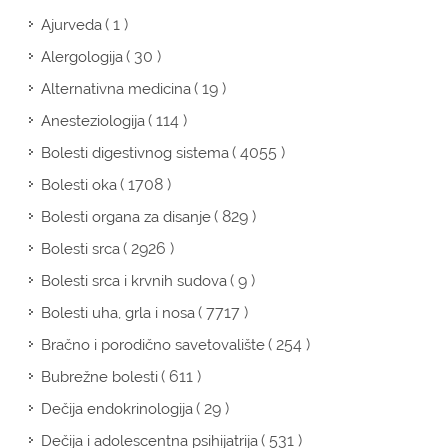
( 1 )
Ajurveda
( 30 )
Alergologija
( 19 )
Alternativna medicina
( 114 )
Anesteziologija
( 4055 )
Bolesti digestivnog sistema
( 1708 )
Bolesti oka
( 829 )
Bolesti organa za disanje
( 2926 )
Bolesti srca
( 9 )
Bolesti srca i krvnih sudova
( 7717 )
Bolesti uha, grla i nosa
( 254 )
Bračno i porodično savetovalište
( 611 )
Bubrežne bolesti
( 29 )
Dečija endokrinologija
( 531 )
Dečija i adolescentna psihijatrija