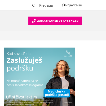
Prijavite se
ZAKAZIVANJE
063/687-460