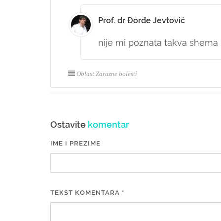
Prof. dr Đorđe Jevtović
nije mi poznata takva shema 
Oblast Zarazne bolesti
Ostavite
komentar
IME I PREZIME
TEKST KOMENTARA *