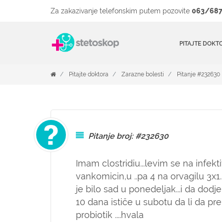
Za zakazivanje telefonskim putem pozovite
063/687
PITAJTE DOKT
Pitajte doktora
Zarazne bolesti
Pitanje #232630
Pitanje broj: #232630
Imam clostridiu...levim se na infekt
vankomicin,u ..pa 4 na orvagilu 3x1..
je bilo sad u ponedeljak...i da dodje
10 dana ističe u subotu da li da p
probiotik ....hvala