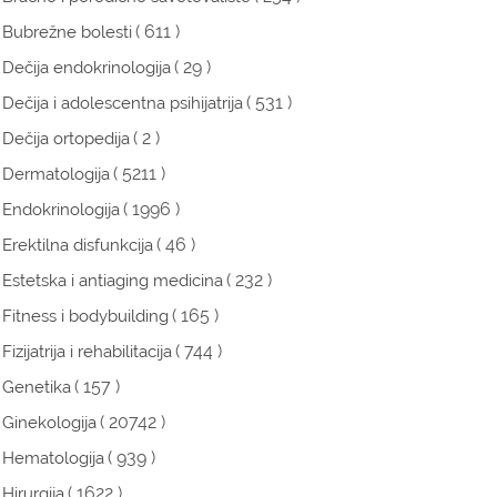
( 611 )
Bubrežne bolesti
( 29 )
Dečija endokrinologija
( 531 )
Dečija i adolescentna psihijatrija
( 2 )
Dečija ortopedija
( 5211 )
Dermatologija
( 1996 )
Endokrinologija
( 46 )
Erektilna disfunkcija
( 232 )
Estetska i antiaging medicina
( 165 )
Fitness i bodybuilding
( 744 )
Fizijatrija i rehabilitacija
( 157 )
Genetika
( 20742 )
Ginekologija
( 939 )
Hematologija
( 1622 )
Hirurgija