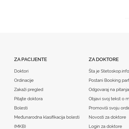
ZA PACIJENTE
ZA DOKTORE
Doktori
Šta je Stetoskop.inf
Ordinacije
Postani Booking par
Zakaži pregled
Odgovaraj na pitanja
Pitajte doktora
Objavi svoj tekst o m
Bolesti
Promoviši svoju ordi
Međunarodna klasifikacija bolesti
Novosti za doktore
(MKB)
Login za doktore