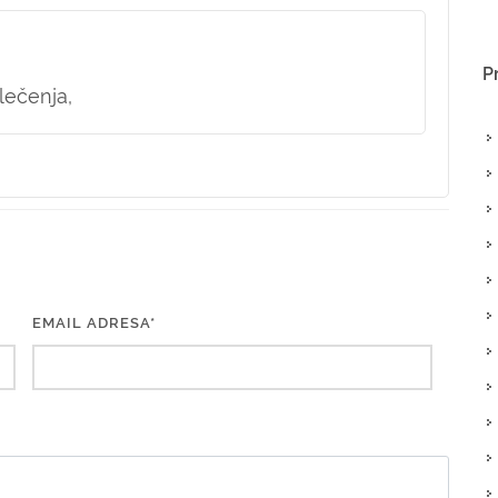
P
lečenja,
EMAIL ADRESA*