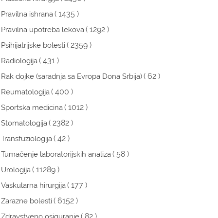
( 1435 )
Pravilna ishrana
( 1292 )
Pravilna upotreba lekova
( 2359 )
Psihijatrijske bolesti
( 431 )
Radiologija
( 62 )
Rak dojke (saradnja sa Evropa Dona Srbija)
( 400 )
Reumatologija
( 1012 )
Sportska medicina
( 2382 )
Stomatologija
( 42 )
Transfuziologija
( 58 )
Tumačenje laboratorijskih analiza
( 11289 )
Urologija
( 177 )
Vaskularna hirurgija
( 6152 )
Zarazne bolesti
( 82 )
Zdravstveno osiguranje