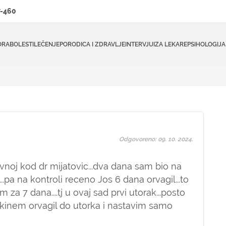
-460
ORA
BOLESTI
LEČENJE
PORODICA I ZDRAVLJE
INTERVJUI
ZA LEKARE
PSIHOLOGIJA
Odgovoreno: 09. 10. 2024.
ivnoj kod dr mijatovic...dva dana sam bio na
..pa na kontroli receno Jos 6 dana orvagil...to
m za 7 dana....tj u ovaj sad prvi utorak...posto
rekinem orvagil do utorka i nastavim samo