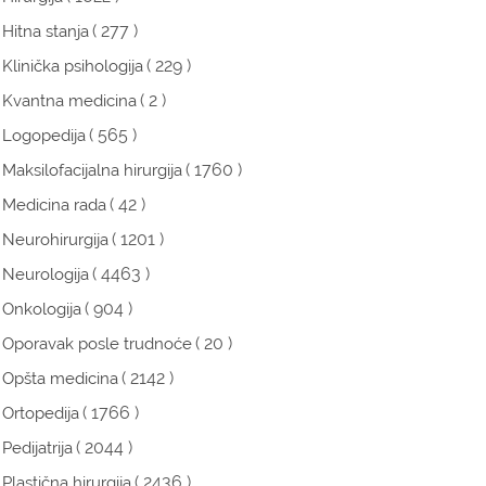
( 277 )
Hitna stanja
( 229 )
Klinička psihologija
( 2 )
Kvantna medicina
( 565 )
Logopedija
( 1760 )
Maksilofacijalna hirurgija
( 42 )
Medicina rada
( 1201 )
Neurohirurgija
( 4463 )
Neurologija
( 904 )
Onkologija
( 20 )
Oporavak posle trudnoće
( 2142 )
Opšta medicina
( 1766 )
Ortopedija
( 2044 )
Pedijatrija
( 2436 )
Plastična hirurgija