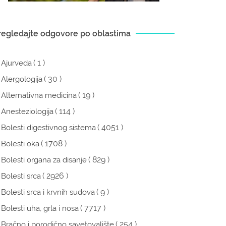
regledajte odgovore po oblastima
( 1 )
Ajurveda
( 30 )
Alergologija
( 19 )
Alternativna medicina
( 114 )
Anesteziologija
( 4051 )
Bolesti digestivnog sistema
( 1708 )
Bolesti oka
( 829 )
Bolesti organa za disanje
( 2926 )
Bolesti srca
( 9 )
Bolesti srca i krvnih sudova
( 7717 )
Bolesti uha, grla i nosa
( 254 )
Bračno i porodično savetovalište