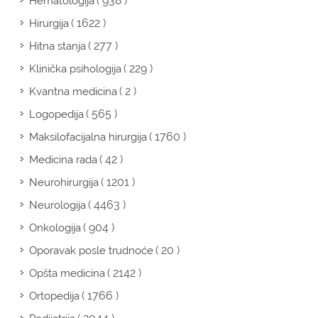
( 938 )
Hematologija
( 1622 )
Hirurgija
( 277 )
Hitna stanja
( 229 )
Klinička psihologija
( 2 )
Kvantna medicina
( 565 )
Logopedija
( 1760 )
Maksilofacijalna hirurgija
( 42 )
Medicina rada
( 1201 )
Neurohirurgija
( 4463 )
Neurologija
( 904 )
Onkologija
( 20 )
Oporavak posle trudnoće
( 2142 )
Opšta medicina
( 1766 )
Ortopedija