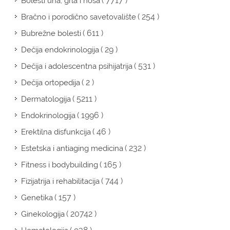
( 7717 )
Bolesti uha, grla i nosa
( 254 )
Bračno i porodično savetovalište
( 611 )
Bubrežne bolesti
( 29 )
Dečija endokrinologija
( 531 )
Dečija i adolescentna psihijatrija
( 2 )
Dečija ortopedija
( 5211 )
Dermatologija
( 1996 )
Endokrinologija
( 46 )
Erektilna disfunkcija
( 232 )
Estetska i antiaging medicina
( 165 )
Fitness i bodybuilding
( 744 )
Fizijatrija i rehabilitacija
( 157 )
Genetika
( 20742 )
Ginekologija