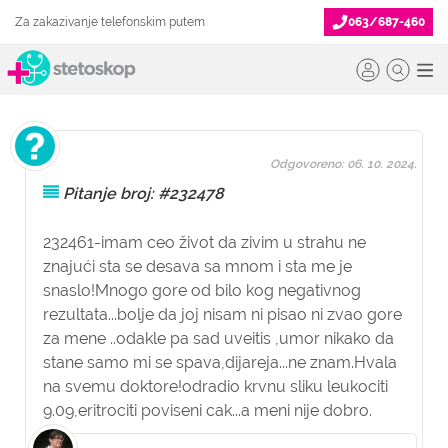
Za zakazivanje telefonskim putem
063/687-460
Odgovoreno: 06. 10. 2024.
Pitanje broj: #232478
232461-imam ceo život da zivim u strahu ne
znajući sta se desava sa mnom i sta me je
snaslo!Mnogo gore od bilo kog negativnog
rezultata...bolje da joj nisam ni pisao ni zvao gore
za mene ..odakle pa sad uveitis ,umor nikako da
stane samo mi se spava,dijareja...ne znam.Hvala
na svemu doktore!odradio krvnu sliku leukociti
9.09,eritrociti poviseni cak...a meni nije dobro.