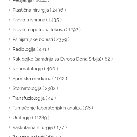
( 2044 )
Pedijatrija
( 2436 )
Plastična hirurgija
( 1435 )
Pravilna ishrana
( 1292 )
Pravilna upotreba lekova
( 2359 )
Psihijatrijske bolesti
( 431 )
Radiologija
( 62 )
Rak dojke (saradnja sa Evropa Dona Srbija)
( 400 )
Reumatologija
( 1012 )
Sportska medicina
( 2382 )
Stomatologija
( 42 )
Transfuziologija
( 58 )
Tumačenje laboratorijskih analiza
( 11289 )
Urologija
( 177 )
Vaskularna hirurgija