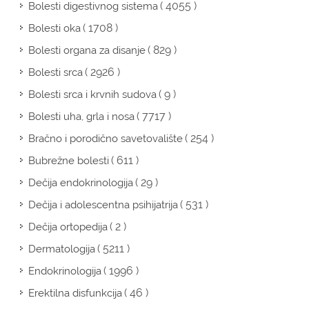
( 4055 )
Bolesti digestivnog sistema
( 1708 )
Bolesti oka
( 829 )
Bolesti organa za disanje
( 2926 )
Bolesti srca
( 9 )
Bolesti srca i krvnih sudova
( 7717 )
Bolesti uha, grla i nosa
( 254 )
Bračno i porodično savetovalište
( 611 )
Bubrežne bolesti
( 29 )
Dečija endokrinologija
( 531 )
Dečija i adolescentna psihijatrija
( 2 )
Dečija ortopedija
( 5211 )
Dermatologija
( 1996 )
Endokrinologija
( 46 )
Erektilna disfunkcija