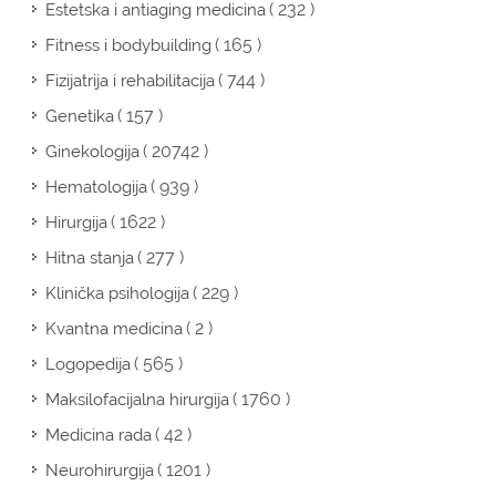
( 232 )
Estetska i antiaging medicina
( 165 )
Fitness i bodybuilding
( 744 )
Fizijatrija i rehabilitacija
( 157 )
Genetika
( 20742 )
Ginekologija
( 939 )
Hematologija
( 1622 )
Hirurgija
( 277 )
Hitna stanja
( 229 )
Klinička psihologija
( 2 )
Kvantna medicina
( 565 )
Logopedija
( 1760 )
Maksilofacijalna hirurgija
( 42 )
Medicina rada
( 1201 )
Neurohirurgija