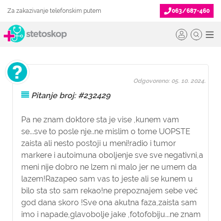
Za zakazivanje telefonskim putem
063/687-460
Odgovoreno: 05. 10. 2024.
Pitanje broj: #232429
Pa ne znam doktore sta je vise ,kunem vam
se...sve to posle nje..ne mislim o tome UOPSTE
zaista ali nesto postoji u meni!radio i tumor
markere i autoimuna oboljenje sve sve negativni,a
meni nije dobro ne lzem ni malo jer ne umem da
lazem!Razapeo sam vas to jeste ali se kunem u
bilo sta sto sam rekao!ne prepoznajem sebe već
god dana skoro !Sve ona akutna faza,zaista sam
imo i napade,glavobolje jake ,fotofobiju...ne znam