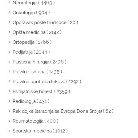
( 4463 )
Neurologija
( 904 )
Onkologija
( 20 )
Oporavak posle trudnoće
( 2142 )
Opšta medicina
( 1766 )
Ortopedija
( 2044 )
Pedijatrija
( 2436 )
Plastična hirurgija
( 1435 )
Pravilna ishrana
( 1292 )
Pravilna upotreba lekova
( 2359 )
Psihijatrijske bolesti
( 431 )
Radiologija
( 62 )
Rak dojke (saradnja sa Evropa Dona Srbija)
( 400 )
Reumatologija
( 1012 )
Sportska medicina