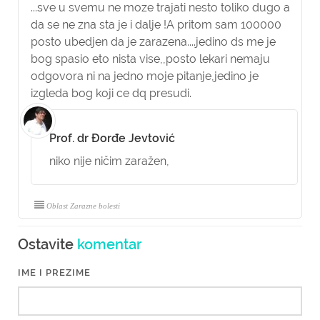
...sve u svemu ne moze trajati nesto toliko dugo a
da se ne zna sta je i dalje !A pritom sam 100000
posto ubedjen da je zarazena....jedino ds me je
bog spasio eto nista vise,,posto lekari nemaju
odgovora ni na jedno moje pitanje,jedino je
izgleda bog koji ce dq presudi.
Prof. dr Đorđe Jevtović
niko nije ničim zaražen,
Oblast Zarazne bolesti
Ostavite
komentar
IME I PREZIME