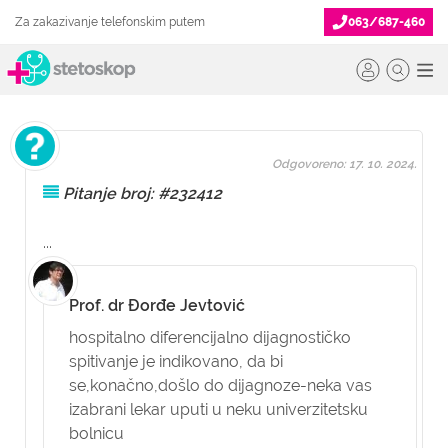
Za zakazivanje telefonskim putem
063/687-460
Odgovoreno: 17. 10. 2024.
Pitanje broj: #232412
...
Prof. dr Đorđe Jevtović
hospitalno diferencijalno dijagnostičko
spitivanje je indikovano, da bi
se,konačno,došlo do dijagnoze-neka vas
izabrani lekar uputi u neku univerzitetsku
bolnicu