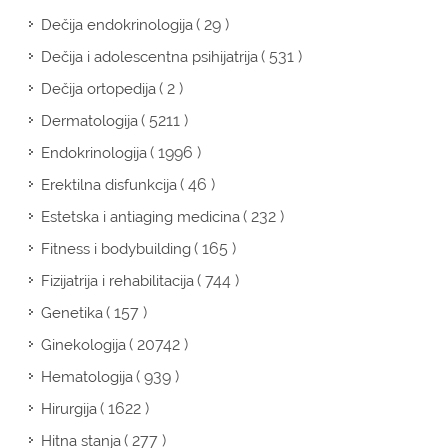
( 29 )
Dečija endokrinologija
( 531 )
Dečija i adolescentna psihijatrija
( 2 )
Dečija ortopedija
( 5211 )
Dermatologija
( 1996 )
Endokrinologija
( 46 )
Erektilna disfunkcija
( 232 )
Estetska i antiaging medicina
( 165 )
Fitness i bodybuilding
( 744 )
Fizijatrija i rehabilitacija
( 157 )
Genetika
( 20742 )
Ginekologija
( 939 )
Hematologija
( 1622 )
Hirurgija
( 277 )
Hitna stanja