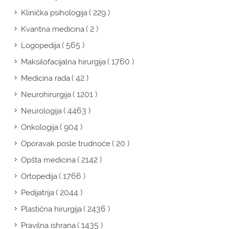
( 229 )
Klinička psihologija
( 2 )
Kvantna medicina
( 565 )
Logopedija
( 1760 )
Maksilofacijalna hirurgija
( 42 )
Medicina rada
( 1201 )
Neurohirurgija
( 4463 )
Neurologija
( 904 )
Onkologija
( 20 )
Oporavak posle trudnoće
( 2142 )
Opšta medicina
( 1766 )
Ortopedija
( 2044 )
Pedijatrija
( 2436 )
Plastična hirurgija
( 1435 )
Pravilna ishrana