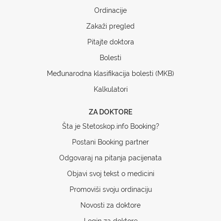
Ordinacije
Zakaži pregled
Pitajte doktora
Bolesti
Međunarodna klasifikacija bolesti (MKB)
Kalkulatori
ZA DOKTORE
Šta je Stetoskop.info Booking?
Postani Booking partner
Odgovaraj na pitanja pacijenata
Objavi svoj tekst o medicini
Promoviši svoju ordinaciju
Novosti za doktore
Login za doktore