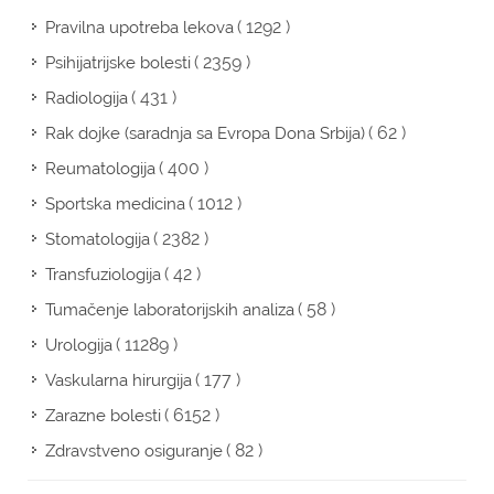
( 1292 )
Pravilna upotreba lekova
( 2359 )
Psihijatrijske bolesti
( 431 )
Radiologija
( 62 )
Rak dojke (saradnja sa Evropa Dona Srbija)
( 400 )
Reumatologija
( 1012 )
Sportska medicina
( 2382 )
Stomatologija
( 42 )
Transfuziologija
( 58 )
Tumačenje laboratorijskih analiza
( 11289 )
Urologija
( 177 )
Vaskularna hirurgija
( 6152 )
Zarazne bolesti
( 82 )
Zdravstveno osiguranje