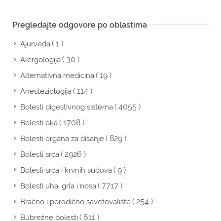
Pregledajte odgovore po oblastima
( 1 )
Ajurveda
( 30 )
Alergologija
( 19 )
Alternativna medicina
( 114 )
Anesteziologija
( 4055 )
Bolesti digestivnog sistema
( 1708 )
Bolesti oka
( 829 )
Bolesti organa za disanje
( 2926 )
Bolesti srca
( 9 )
Bolesti srca i krvnih sudova
( 7717 )
Bolesti uha, grla i nosa
( 254 )
Bračno i porodično savetovalište
( 611 )
Bubrežne bolesti