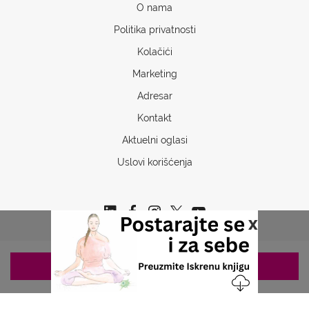
O nama
Politika privatnosti
Kolačići
Marketing
Adresar
Kontakt
Aktuelni oglasi
Uslovi korišćenja
x
ZAKAZIVANJE 063/687-460
Copyrights © 2026 Sva prava www.stetoskop.info