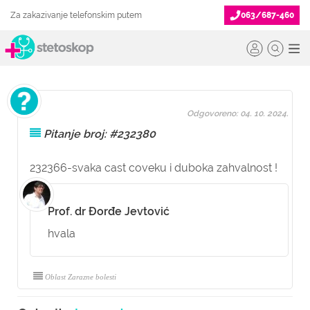
Za zakazivanje telefonskim putem
063/687-460
Odgovoreno: 04. 10. 2024.
Pitanje broj: #232380
232366-svaka cast coveku i duboka zahvalnost !
Prof. dr Đorđe Jevtović
hvala
Oblast Zarazne bolesti