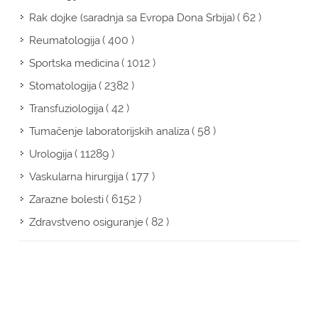
( 62 )
Rak dojke (saradnja sa Evropa Dona Srbija)
( 400 )
Reumatologija
( 1012 )
Sportska medicina
( 2382 )
Stomatologija
( 42 )
Transfuziologija
( 58 )
Tumačenje laboratorijskih analiza
( 11289 )
Urologija
( 177 )
Vaskularna hirurgija
( 6152 )
Zarazne bolesti
( 82 )
Zdravstveno osiguranje