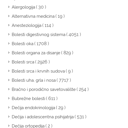
( 30 )
Alergologija
( 19 )
Alternativna medicina
( 114 )
Anesteziologija
( 4051 )
Bolesti digestivnog sistema
( 1708 )
Bolesti oka
( 829 )
Bolesti organa za disanje
( 2926 )
Bolesti srca
( 9 )
Bolesti srca i krvnih sudova
( 7717 )
Bolesti uha, grla i nosa
( 254 )
Bračno i porodično savetovalište
( 611 )
Bubrežne bolesti
( 29 )
Dečija endokrinologija
( 531 )
Dečija i adolescentna psihijatrija
( 2 )
Dečija ortopedija