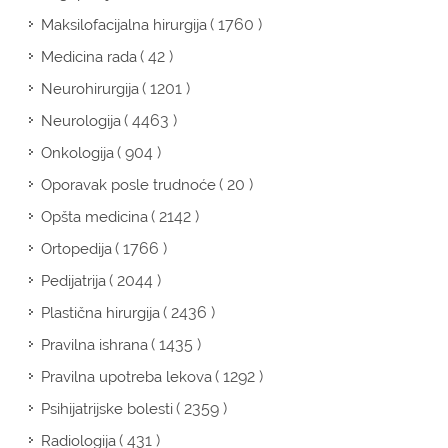
( 1760 )
Maksilofacijalna hirurgija
( 42 )
Medicina rada
( 1201 )
Neurohirurgija
( 4463 )
Neurologija
( 904 )
Onkologija
( 20 )
Oporavak posle trudnoće
( 2142 )
Opšta medicina
( 1766 )
Ortopedija
( 2044 )
Pedijatrija
( 2436 )
Plastična hirurgija
( 1435 )
Pravilna ishrana
( 1292 )
Pravilna upotreba lekova
( 2359 )
Psihijatrijske bolesti
( 431 )
Radiologija