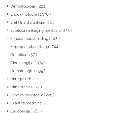
( 5211 )
Dermatologija
( 1996 )
Endokrinologija
( 46 )
Erektilna disfunkcija
( 232 )
Estetska i antiaging medicina
( 165 )
Fitness i bodybuilding
( 744 )
Fizijatrija i rehabilitacija
( 157 )
Genetika
( 20742 )
Ginekologija
( 939 )
Hematologija
( 1622 )
Hirurgija
( 277 )
Hitna stanja
( 229 )
Klinička psihologija
( 2 )
Kvantna medicina
( 565 )
Logopedija