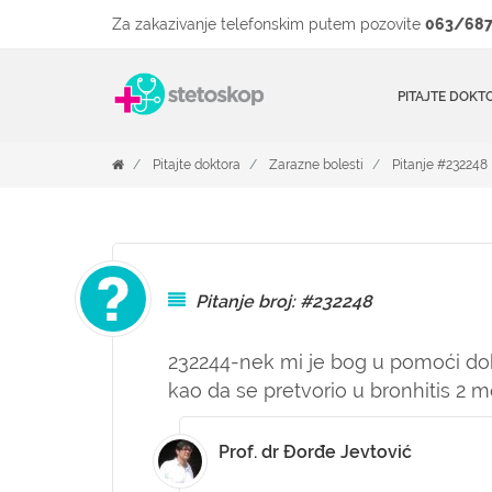
Za zakazivanje telefonskim putem pozovite
063/687
PITAJTE DOKT
Pitajte doktora
Zarazne bolesti
Pitanje #232248
Pitanje broj: #232248
232244-nek mi je bog u pomoći dok
kao da se pretvorio u bronhitis 2 
Prof. dr Đorđe Jevtović