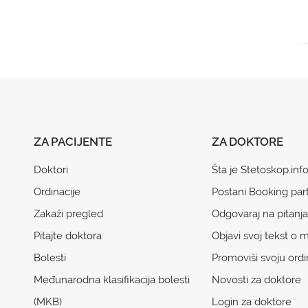
ZA PACIJENTE
ZA DOKTORE
Doktori
Šta je Stetoskop.inf
Ordinacije
Postani Booking par
Zakaži pregled
Odgovaraj na pitanja
Pitajte doktora
Objavi svoj tekst o m
Bolesti
Promoviši svoju ordi
Međunarodna klasifikacija bolesti
Novosti za doktore
(MKB)
Login za doktore