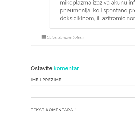
mikoplazma izaziva akunu infek
pneumonija, koji spontano prol
doksiciklnom, ili azitromicin
Oblast Zarazne bolesti
Ostavite
komentar
IME I PREZIME
TEKST KOMENTARA *