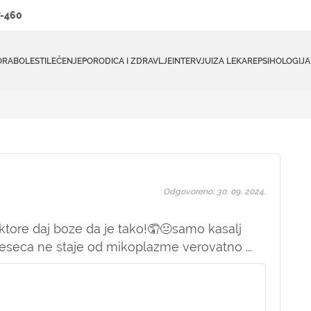
-460
ORA
BOLESTI
LEČENJE
PORODICA I ZDRAVLJE
INTERVJUI
ZA LEKARE
PSIHOLOGIJA
Odgovoreno: 30. 09. 2024.
tore daj boze da je tako!🤦😐samo kasalj
meseca ne staje od mikoplazme verovatno ...