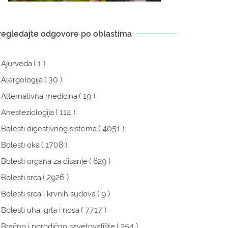
regledajte odgovore po oblastima
( 1 )
Ajurveda
( 30 )
Alergologija
( 19 )
Alternativna medicina
( 114 )
Anesteziologija
( 4051 )
Bolesti digestivnog sistema
( 1708 )
Bolesti oka
( 829 )
Bolesti organa za disanje
( 2926 )
Bolesti srca
( 9 )
Bolesti srca i krvnih sudova
( 7717 )
Bolesti uha, grla i nosa
( 254 )
Bračno i porodično savetovalište