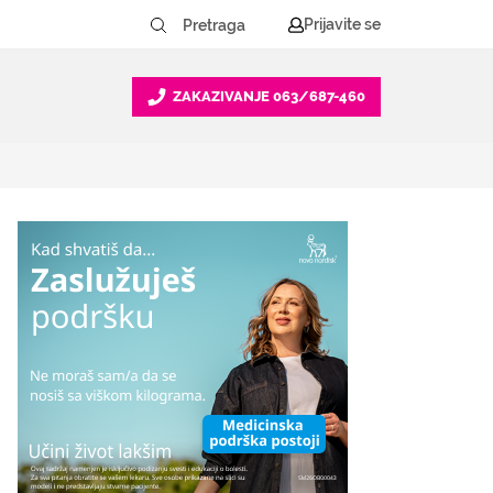
Prijavite se
ZAKAZIVANJE
063/687-460