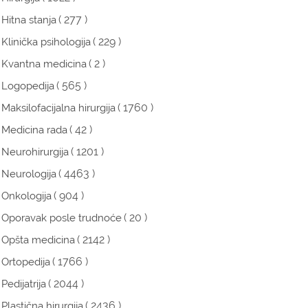
( 277 )
Hitna stanja
( 229 )
Klinička psihologija
( 2 )
Kvantna medicina
( 565 )
Logopedija
( 1760 )
Maksilofacijalna hirurgija
( 42 )
Medicina rada
( 1201 )
Neurohirurgija
( 4463 )
Neurologija
( 904 )
Onkologija
( 20 )
Oporavak posle trudnoće
( 2142 )
Opšta medicina
( 1766 )
Ortopedija
( 2044 )
Pedijatrija
( 2436 )
Plastična hirurgija