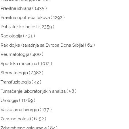
( 1435 )
Pravilna ishrana
( 1292 )
Pravilna upotreba lekova
( 2359 )
Psihijatrijske bolesti
( 431 )
Radiologija
( 62 )
Rak dojke (saradnja sa Evropa Dona Srbija)
( 400 )
Reumatologija
( 1012 )
Sportska medicina
( 2382 )
Stomatologija
( 42 )
Transfuziologija
( 58 )
Tumačenje laboratorijskih analiza
( 11289 )
Urologija
( 177 )
Vaskularna hirurgija
( 6152 )
Zarazne bolesti
( 82 )
Zdravstveno osiguranje