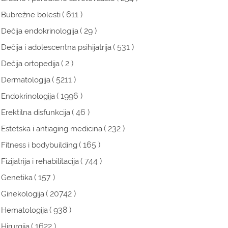
( 611 )
Bubrežne bolesti
( 29 )
Dečija endokrinologija
( 531 )
Dečija i adolescentna psihijatrija
( 2 )
Dečija ortopedija
( 5211 )
Dermatologija
( 1996 )
Endokrinologija
( 46 )
Erektilna disfunkcija
( 232 )
Estetska i antiaging medicina
( 165 )
Fitness i bodybuilding
( 744 )
Fizijatrija i rehabilitacija
( 157 )
Genetika
( 20742 )
Ginekologija
( 938 )
Hematologija
( 1622 )
Hirurgija