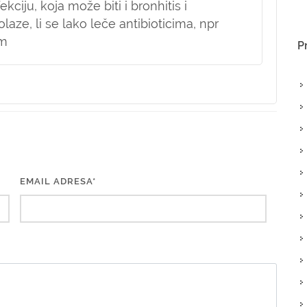
ciju, koja može biti i bronhitis i
aze, li se lako leče antibioticima, npr
om
P
EMAIL ADRESA*