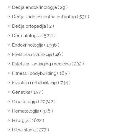
( 29 )
Dečija endokrinologija
( 531 )
Dečija i adolescentna psihijatrija
( 2 )
Dečija ortopedija
( 5211 )
Dermatologija
( 1996 )
Endokrinologija
( 46 )
Erektilna disfunkcija
( 232 )
Estetska i antiaging medicina
( 165 )
Fitness i bodybuilding
( 744 )
Fizijatrija i rehabilitacija
( 157 )
Genetika
( 20742 )
Ginekologija
( 938 )
Hematologija
( 1622 )
Hirurgija
( 277 )
Hitna stanja