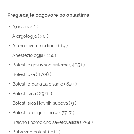
Pregledajte odgovore po oblastima
( 1 )
Ajurveda
( 30 )
Alergologija
( 19 )
Alternativna medicina
( 114 )
Anesteziologija
( 4051 )
Bolesti digestivnog sistema
( 1708 )
Bolesti oka
( 829 )
Bolesti organa za disanje
( 2926 )
Bolesti srca
( 9 )
Bolesti srca i krvnih sudova
( 7717 )
Bolesti uha, grla i nosa
( 254 )
Bračno i porodično savetovalište
( 611 )
Bubrežne bolesti