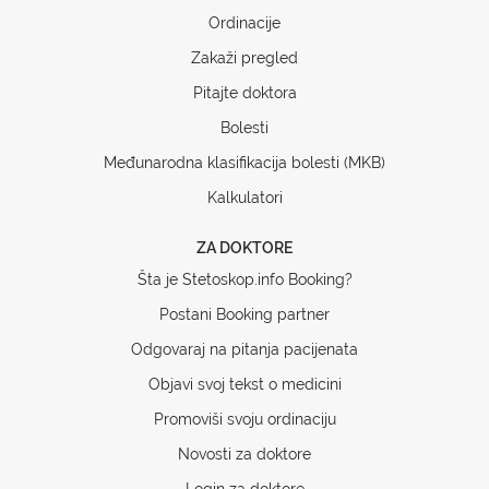
Ordinacije
Zakaži pregled
Pitajte doktora
Bolesti
Međunarodna klasifikacija bolesti (MKB)
Kalkulatori
ZA DOKTORE
Šta je Stetoskop.info Booking?
Postani Booking partner
Odgovaraj na pitanja pacijenata
Objavi svoj tekst o medicini
Promoviši svoju ordinaciju
Novosti za doktore
Login za doktore