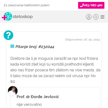
Za zakazivanje telefonskim putem
063/687-460
Odgovoreno: 26. 09. 2024.
Pitanje broj: #232044
Doktore da li je moguce zaraziti se npr kod frizera
kada koristi zilet koji su koristili prethodni klijenti,
ako nas frizer posece tim ziletom na vise mesta, da
li tako moze da se zarazi nekim od virusa npr hiv
itd,
Prof. dr Đorđe Jevtović
nije verovatno