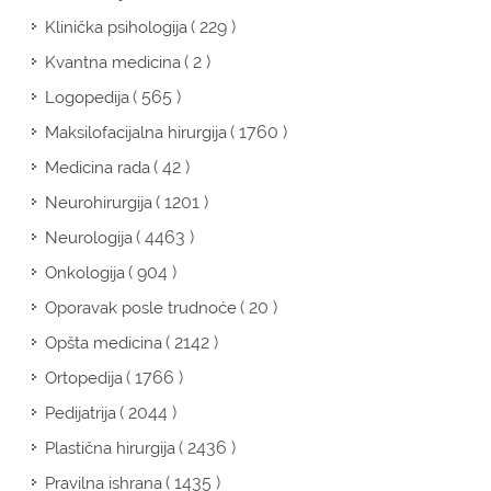
( 229 )
Klinička psihologija
( 2 )
Kvantna medicina
( 565 )
Logopedija
( 1760 )
Maksilofacijalna hirurgija
( 42 )
Medicina rada
( 1201 )
Neurohirurgija
( 4463 )
Neurologija
( 904 )
Onkologija
( 20 )
Oporavak posle trudnoće
( 2142 )
Opšta medicina
( 1766 )
Ortopedija
( 2044 )
Pedijatrija
( 2436 )
Plastična hirurgija
( 1435 )
Pravilna ishrana