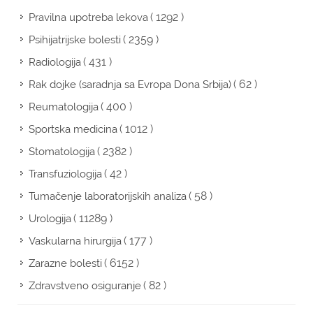
( 1292 )
Pravilna upotreba lekova
( 2359 )
Psihijatrijske bolesti
( 431 )
Radiologija
( 62 )
Rak dojke (saradnja sa Evropa Dona Srbija)
( 400 )
Reumatologija
( 1012 )
Sportska medicina
( 2382 )
Stomatologija
( 42 )
Transfuziologija
( 58 )
Tumačenje laboratorijskih analiza
( 11289 )
Urologija
( 177 )
Vaskularna hirurgija
( 6152 )
Zarazne bolesti
( 82 )
Zdravstveno osiguranje