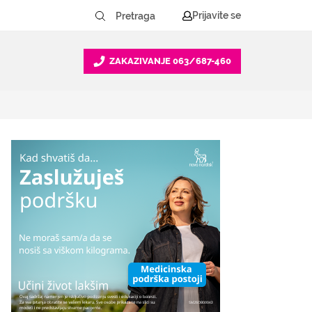
Prijavite se
ZAKAZIVANJE
063/687-460