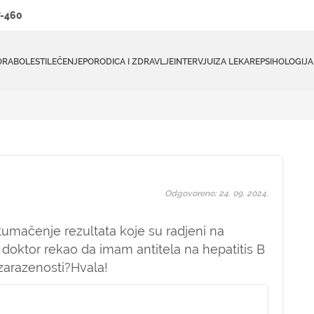
-460
ORA
BOLESTI
LEČENJE
PORODICA I ZDRAVLJE
INTERVJUI
ZA LEKARE
PSIHOLOGIJA
Odgovoreno: 24. 09. 2024.
umačenje rezultata koje su radjeni na
 doktor rekao da imam antitela na hepatitis B
zarazenosti?Hvala!