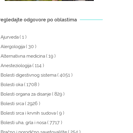
regledajte odgovore po oblastima
( 1 )
Ajurveda
( 30 )
Alergologija
( 19 )
Alternativna medicina
( 114 )
Anesteziologija
( 4051 )
Bolesti digestivnog sistema
( 1708 )
Bolesti oka
( 829 )
Bolesti organa za disanje
( 2926 )
Bolesti srca
( 9 )
Bolesti srca i krvnih sudova
( 7717 )
Bolesti uha, grla i nosa
( 254 )
Bračno i porodično savetovalište