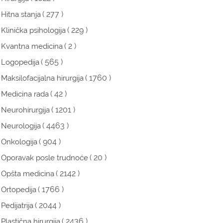
( 277 )
Hitna stanja
( 229 )
Klinička psihologija
( 2 )
Kvantna medicina
( 565 )
Logopedija
( 1760 )
Maksilofacijalna hirurgija
( 42 )
Medicina rada
( 1201 )
Neurohirurgija
( 4463 )
Neurologija
( 904 )
Onkologija
( 20 )
Oporavak posle trudnoće
( 2142 )
Opšta medicina
( 1766 )
Ortopedija
( 2044 )
Pedijatrija
( 2436 )
Plastična hirurgija