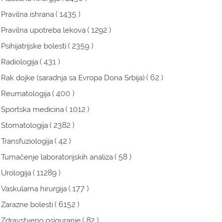
( 1435 )
Pravilna ishrana
( 1292 )
Pravilna upotreba lekova
( 2359 )
Psihijatrijske bolesti
( 431 )
Radiologija
( 62 )
Rak dojke (saradnja sa Evropa Dona Srbija)
( 400 )
Reumatologija
( 1012 )
Sportska medicina
( 2382 )
Stomatologija
( 42 )
Transfuziologija
( 58 )
Tumačenje laboratorijskih analiza
( 11289 )
Urologija
( 177 )
Vaskularna hirurgija
( 6152 )
Zarazne bolesti
( 82 )
Zdravstveno osiguranje