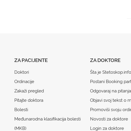
ZA PACIJENTE
ZA DOKTORE
Doktori
Šta je Stetoskop.inf
Ordinacije
Postani Booking par
Zakaži pregled
Odgovaraj na pitanja
Pitajte doktora
Objavi svoj tekst o m
Bolesti
Promoviši svoju ordi
Međunarodna klasifikacija bolesti
Novosti za doktore
(MKB)
Login za doktore