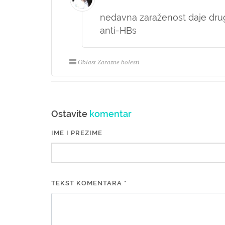
nedavna zaraženost daje druga
anti-HBs
Oblast Zarazne bolesti
Ostavite
komentar
IME I PREZIME
TEKST KOMENTARA *