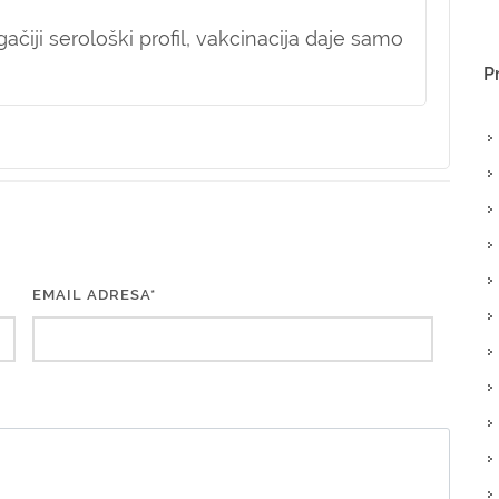
čiji serološki profil, vakcinacija daje samo
P
EMAIL ADRESA*