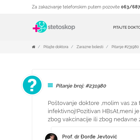
Za zakazivanje telefonskim putem pozovite
063/687
PITAJTE DOKT
Pitajte doktora
Zarazne bolesti
Pitanje #231980
Pitanje broj: #231980
Poštovanje doktore ,molim vas za t
infektivnoj!Pozitivan HBsAt,meni je
zbog vakcinacije ili zbog nedavne 
Prof. dr Đorđe Jevtović