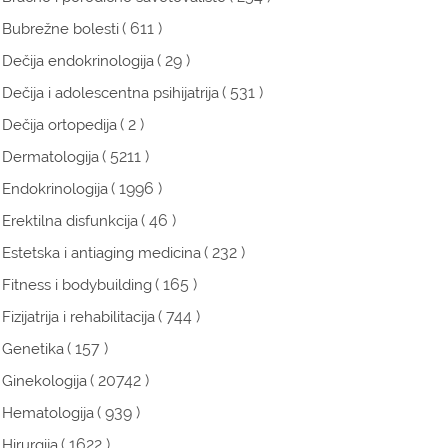
( 611 )
Bubrežne bolesti
( 29 )
Dečija endokrinologija
( 531 )
Dečija i adolescentna psihijatrija
( 2 )
Dečija ortopedija
( 5211 )
Dermatologija
( 1996 )
Endokrinologija
( 46 )
Erektilna disfunkcija
( 232 )
Estetska i antiaging medicina
( 165 )
Fitness i bodybuilding
( 744 )
Fizijatrija i rehabilitacija
( 157 )
Genetika
( 20742 )
Ginekologija
( 939 )
Hematologija
( 1622 )
Hirurgija