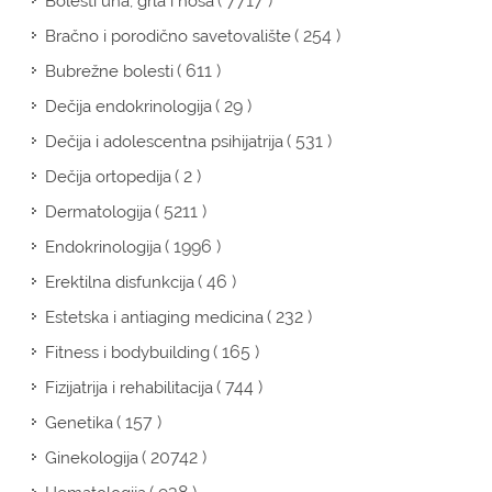
( 7717 )
Bolesti uha, grla i nosa
( 254 )
Bračno i porodično savetovalište
( 611 )
Bubrežne bolesti
( 29 )
Dečija endokrinologija
( 531 )
Dečija i adolescentna psihijatrija
( 2 )
Dečija ortopedija
( 5211 )
Dermatologija
( 1996 )
Endokrinologija
( 46 )
Erektilna disfunkcija
( 232 )
Estetska i antiaging medicina
( 165 )
Fitness i bodybuilding
( 744 )
Fizijatrija i rehabilitacija
( 157 )
Genetika
( 20742 )
Ginekologija