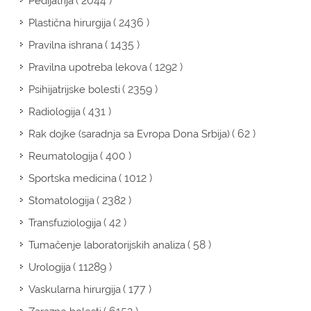
( 2044 )
Pedijatrija
( 2436 )
Plastična hirurgija
( 1435 )
Pravilna ishrana
( 1292 )
Pravilna upotreba lekova
( 2359 )
Psihijatrijske bolesti
( 431 )
Radiologija
( 62 )
Rak dojke (saradnja sa Evropa Dona Srbija)
( 400 )
Reumatologija
( 1012 )
Sportska medicina
( 2382 )
Stomatologija
( 42 )
Transfuziologija
( 58 )
Tumačenje laboratorijskih analiza
( 11289 )
Urologija
( 177 )
Vaskularna hirurgija