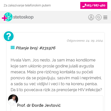
Za zakazivanje telefonskim putem
063/687-460
Odgovoreno: 24. 09. 2024.
Pitanje broj: #231976
Hvala Vam, Jos nesto. Ja sam imao kondilome
koje sam uklonio prosle godine julaili avgusta
meseca. Malo pre rizičnog kontakta su počeli
ponovo da se pojavljuju, sasvim mali i neprimetni,
a sada su već vidljivi i veci i to na korenu penisa.
Da li to povećava rizik za prenošenje HIV infekcije?
Prof. dr Đorđe Jevtović