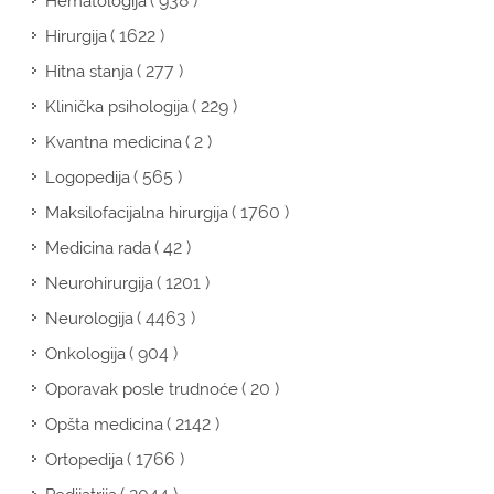
( 938 )
Hematologija
( 1622 )
Hirurgija
( 277 )
Hitna stanja
( 229 )
Klinička psihologija
( 2 )
Kvantna medicina
( 565 )
Logopedija
( 1760 )
Maksilofacijalna hirurgija
( 42 )
Medicina rada
( 1201 )
Neurohirurgija
( 4463 )
Neurologija
( 904 )
Onkologija
( 20 )
Oporavak posle trudnoće
( 2142 )
Opšta medicina
( 1766 )
Ortopedija