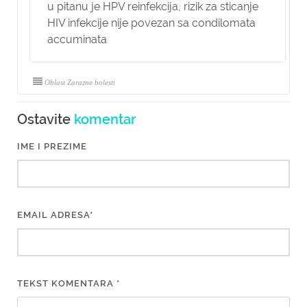
u pitanu je HPV reinfekcija, rizik za sticanje
HIV infekcije nije povezan sa condilomata
accuminata
Oblast Zarazne bolesti
Ostavite
komentar
IME I PREZIME
EMAIL ADRESA*
TEKST KOMENTARA *