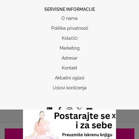
SERVISNE INFORMACIJE
O nama
Politika privatnosti
Kolačići
Marketing
Adresar
Kontakt
Aktuelni oglasi
Uslovi korišćenja
x
ZAKAZIVANJE 063/687-460
Copyrights © 2026 Sva prava www.stetoskop.info