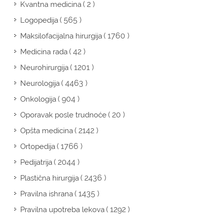
( 2 )
Kvantna medicina
( 565 )
Logopedija
( 1760 )
Maksilofacijalna hirurgija
( 42 )
Medicina rada
( 1201 )
Neurohirurgija
( 4463 )
Neurologija
( 904 )
Onkologija
( 20 )
Oporavak posle trudnoće
( 2142 )
Opšta medicina
( 1766 )
Ortopedija
( 2044 )
Pedijatrija
( 2436 )
Plastična hirurgija
( 1435 )
Pravilna ishrana
( 1292 )
Pravilna upotreba lekova