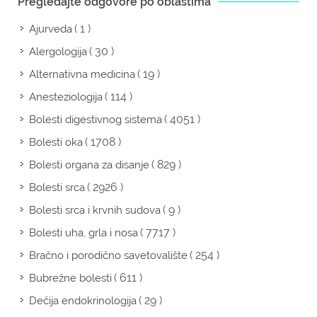
Pregledajte odgovore po oblastima
( 1 )
Ajurveda
( 30 )
Alergologija
( 19 )
Alternativna medicina
( 114 )
Anesteziologija
( 4051 )
Bolesti digestivnog sistema
( 1708 )
Bolesti oka
( 829 )
Bolesti organa za disanje
( 2926 )
Bolesti srca
( 9 )
Bolesti srca i krvnih sudova
( 7717 )
Bolesti uha, grla i nosa
( 254 )
Bračno i porodično savetovalište
( 611 )
Bubrežne bolesti
( 29 )
Dečija endokrinologija