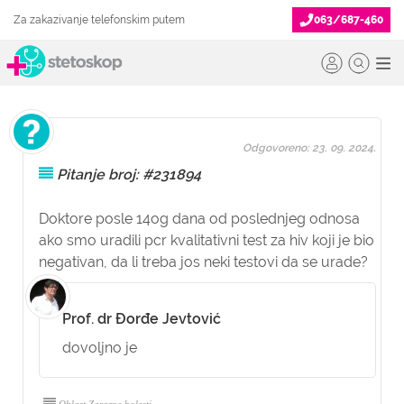
Za zakazivanje telefonskim putem
063/687-460
Odgovoreno: 23. 09. 2024.
Pitanje broj: #231894
Doktore posle 14og dana od poslednjeg odnosa
ako smo uradili pcr kvalitativni test za hiv koji je bio
negativan, da li treba jos neki testovi da se urade?
Prof. dr Đorđe Jevtović
dovoljno je