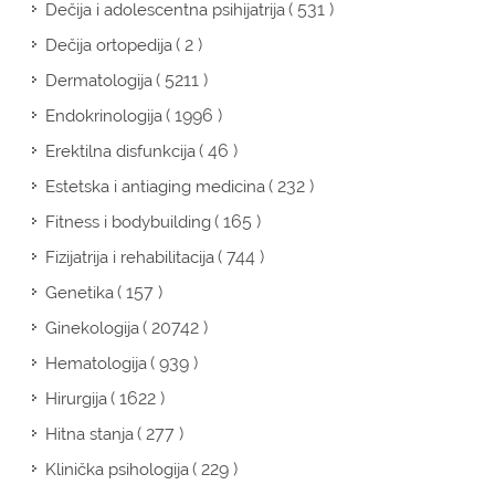
( 531 )
Dečija i adolescentna psihijatrija
( 2 )
Dečija ortopedija
( 5211 )
Dermatologija
( 1996 )
Endokrinologija
( 46 )
Erektilna disfunkcija
( 232 )
Estetska i antiaging medicina
( 165 )
Fitness i bodybuilding
( 744 )
Fizijatrija i rehabilitacija
( 157 )
Genetika
( 20742 )
Ginekologija
( 939 )
Hematologija
( 1622 )
Hirurgija
( 277 )
Hitna stanja
( 229 )
Klinička psihologija