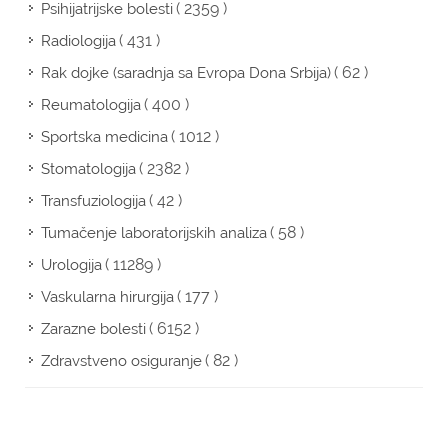
( 2359 )
Psihijatrijske bolesti
( 431 )
Radiologija
( 62 )
Rak dojke (saradnja sa Evropa Dona Srbija)
( 400 )
Reumatologija
( 1012 )
Sportska medicina
( 2382 )
Stomatologija
( 42 )
Transfuziologija
( 58 )
Tumačenje laboratorijskih analiza
( 11289 )
Urologija
( 177 )
Vaskularna hirurgija
( 6152 )
Zarazne bolesti
( 82 )
Zdravstveno osiguranje