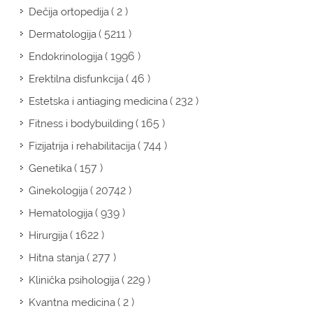
( 2 )
Dečija ortopedija
( 5211 )
Dermatologija
( 1996 )
Endokrinologija
( 46 )
Erektilna disfunkcija
( 232 )
Estetska i antiaging medicina
( 165 )
Fitness i bodybuilding
( 744 )
Fizijatrija i rehabilitacija
( 157 )
Genetika
( 20742 )
Ginekologija
( 939 )
Hematologija
( 1622 )
Hirurgija
( 277 )
Hitna stanja
( 229 )
Klinička psihologija
( 2 )
Kvantna medicina