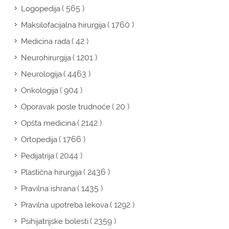
( 565 )
Logopedija
( 1760 )
Maksilofacijalna hirurgija
( 42 )
Medicina rada
( 1201 )
Neurohirurgija
( 4463 )
Neurologija
( 904 )
Onkologija
( 20 )
Oporavak posle trudnoće
( 2142 )
Opšta medicina
( 1766 )
Ortopedija
( 2044 )
Pedijatrija
( 2436 )
Plastična hirurgija
( 1435 )
Pravilna ishrana
( 1292 )
Pravilna upotreba lekova
( 2359 )
Psihijatrijske bolesti