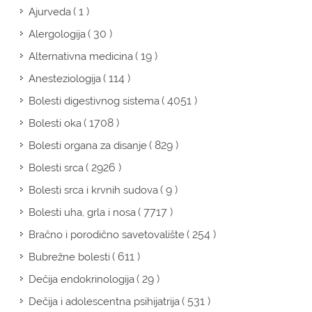
( 1 )
Ajurveda
( 30 )
Alergologija
( 19 )
Alternativna medicina
( 114 )
Anesteziologija
( 4051 )
Bolesti digestivnog sistema
( 1708 )
Bolesti oka
( 829 )
Bolesti organa za disanje
( 2926 )
Bolesti srca
( 9 )
Bolesti srca i krvnih sudova
( 7717 )
Bolesti uha, grla i nosa
( 254 )
Bračno i porodično savetovalište
( 611 )
Bubrežne bolesti
( 29 )
Dečija endokrinologija
( 531 )
Dečija i adolescentna psihijatrija