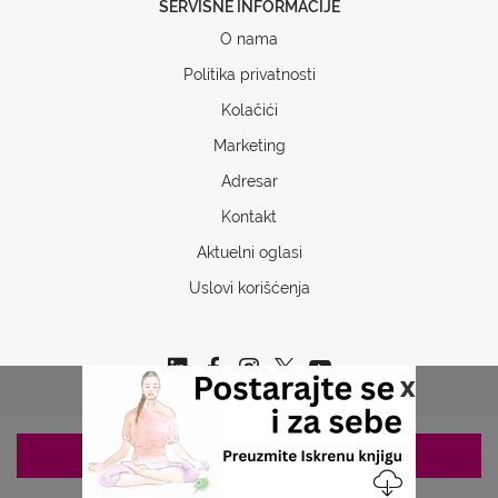
SERVISNE INFORMACIJE
O nama
Politika privatnosti
Kolačići
Marketing
Adresar
Kontakt
Aktuelni oglasi
Uslovi korišćenja
x
ZAKAZIVANJE 063/687-460
Copyrights © 2026 Sva prava www.stetoskop.info