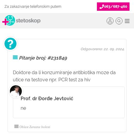
Za zakazivanje telefonskim putem
063/687-460
Odgovoreno: 22. 09. 2024.
Pitanje broj: #231849
Doktore da li konzumiranje antibiotika moze da
utice na testove npr. PCR test za hiv
Prof. dr Đorđe Jevtović
ne
Oblast Zarazne bolesti