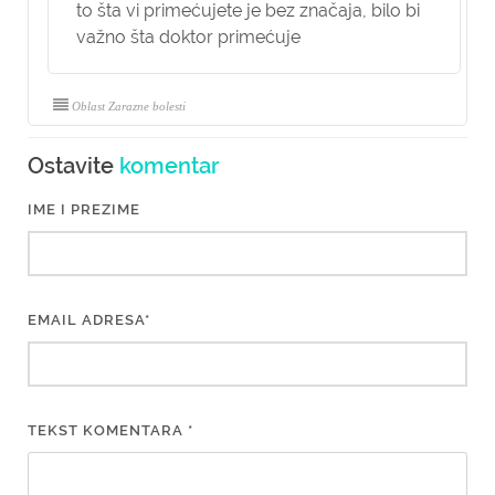
to šta vi primećujete je bez značaja, bilo bi
važno šta doktor primećuje
Oblast Zarazne bolesti
Ostavite
komentar
IME I PREZIME
EMAIL ADRESA*
TEKST KOMENTARA *