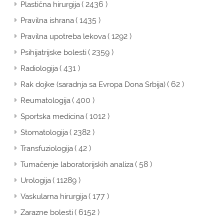
( 2436 )
Plastična hirurgija
( 1435 )
Pravilna ishrana
( 1292 )
Pravilna upotreba lekova
( 2359 )
Psihijatrijske bolesti
( 431 )
Radiologija
( 62 )
Rak dojke (saradnja sa Evropa Dona Srbija)
( 400 )
Reumatologija
( 1012 )
Sportska medicina
( 2382 )
Stomatologija
( 42 )
Transfuziologija
( 58 )
Tumačenje laboratorijskih analiza
( 11289 )
Urologija
( 177 )
Vaskularna hirurgija
( 6152 )
Zarazne bolesti