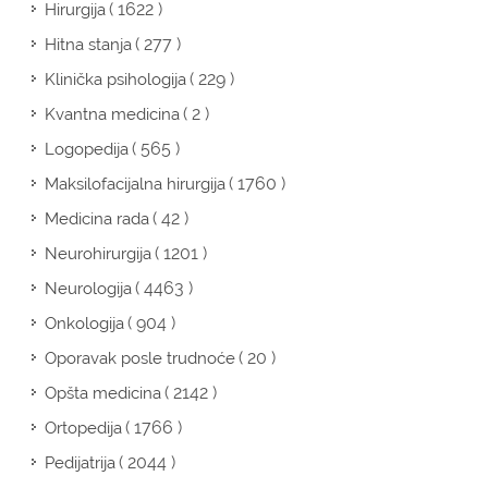
( 1622 )
Hirurgija
( 277 )
Hitna stanja
( 229 )
Klinička psihologija
( 2 )
Kvantna medicina
( 565 )
Logopedija
( 1760 )
Maksilofacijalna hirurgija
( 42 )
Medicina rada
( 1201 )
Neurohirurgija
( 4463 )
Neurologija
( 904 )
Onkologija
( 20 )
Oporavak posle trudnoće
( 2142 )
Opšta medicina
( 1766 )
Ortopedija
( 2044 )
Pedijatrija