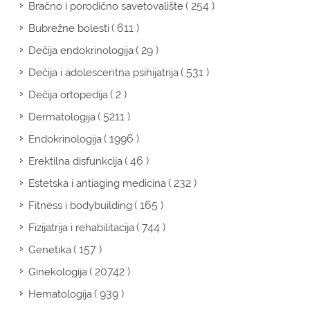
( 254 )
Bračno i porodično savetovalište
( 611 )
Bubrežne bolesti
( 29 )
Dečija endokrinologija
( 531 )
Dečija i adolescentna psihijatrija
( 2 )
Dečija ortopedija
( 5211 )
Dermatologija
( 1996 )
Endokrinologija
( 46 )
Erektilna disfunkcija
( 232 )
Estetska i antiaging medicina
( 165 )
Fitness i bodybuilding
( 744 )
Fizijatrija i rehabilitacija
( 157 )
Genetika
( 20742 )
Ginekologija
( 939 )
Hematologija