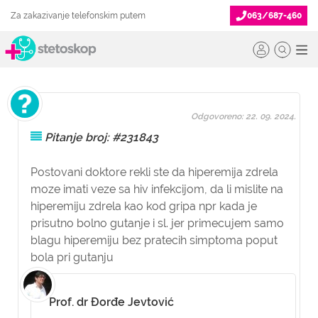
Za zakazivanje telefonskim putem
063/687-460
Odgovoreno: 22. 09. 2024.
Pitanje broj: #231843
Postovani doktore rekli ste da hiperemija zdrela
moze imati veze sa hiv infekcijom, da li mislite na
hiperemiju zdrela kao kod gripa npr kada je
prisutno bolno gutanje i sl. jer primecujem samo
blagu hiperemiju bez pratecih simptoma poput
bola pri gutanju
Prof. dr Đorđe Jevtović