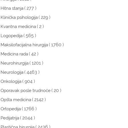
( 277 )
Hitna stanja
( 229 )
Klinička psihologija
( 2 )
Kvantna medicina
( 565 )
Logopedija
( 1760 )
Maksilofacijalna hirurgija
( 42 )
Medicina rada
( 1201 )
Neurohirurgija
( 4463 )
Neurologija
( 904 )
Onkologija
( 20 )
Oporavak posle trudnoće
( 2142 )
Opšta medicina
( 1766 )
Ortopedija
( 2044 )
Pedijatrija
( 2436 )
Plastična hirurgija