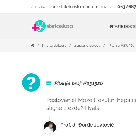
Za zakazivanje telefonskim putem pozovite
063/687
PITAJTE DOKT
Pitajte doktora
Zarazne bolesti
Pitanje #231526
Pitanje broj: #231526
Postovanje! Može li okultni hepatit
stigne zlezde? Hvala
Prof. dr Đorđe Jevtović