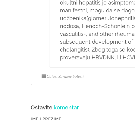
okultni hepatitis je asimptom
manifestni, mogu da se dogod
udžbenika(glomerulonephritis, a
nodosa, Henoch-Schonlein pu
vasculitis-, and other rheumat
subsequent development of a
cholangitis). Zbog toga se k
proveravaju HBVDNK, ili HC
Oblast Zarazne bolesti
Ostavite
komentar
IME I PREZIME