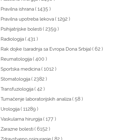
( 1435 )
Pravilna ishrana
( 1292 )
Pravilna upotreba lekova
( 2359 )
Psihijatrijske bolesti
( 431 )
Radiologija
( 62 )
Rak dojke (saradnja sa Evropa Dona Srbija)
( 400 )
Reumatologija
( 1012 )
Sportska medicina
( 2382 )
Stomatologija
( 42 )
Transfuziologija
( 58 )
Tumačenje laboratorijskih analiza
( 11289 )
Urologija
( 177 )
Vaskularna hirurgija
( 6152 )
Zarazne bolesti
( 82 )
Zdravstveno osiguranje