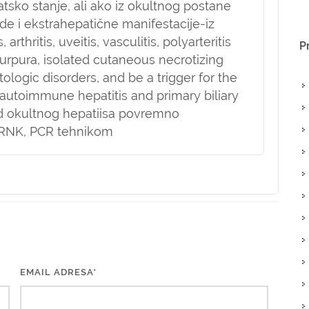
atsko stanje, ali ako iz okultnog postane
e i ekstrahepatične manifestacije-iz
rthritis, uveitis, vasculitis, polyarteritis
P
rpura, isolated cutaneous necrotizing
ologic disorders, and be a trigger for the
utoimmune hepatitis and primary biliary
od okultnog hepatiisa povremno
VRNK, PCR tehnikom
EMAIL ADRESA*