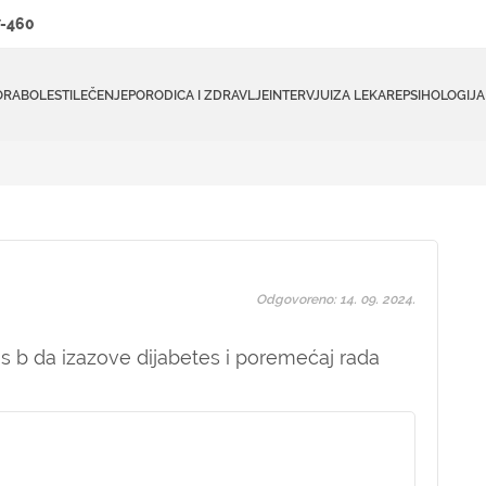
-460
ORA
BOLESTI
LEČENJE
PORODICA I ZDRAVLJE
INTERVJUI
ZA LEKARE
PSIHOLOGIJA
Odgovoreno: 14. 09. 2024.
is b da izazove dijabetes i poremećaj rada