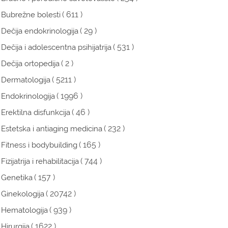
( 611 )
Bubrežne bolesti
( 29 )
Dečija endokrinologija
( 531 )
Dečija i adolescentna psihijatrija
( 2 )
Dečija ortopedija
( 5211 )
Dermatologija
( 1996 )
Endokrinologija
( 46 )
Erektilna disfunkcija
( 232 )
Estetska i antiaging medicina
( 165 )
Fitness i bodybuilding
( 744 )
Fizijatrija i rehabilitacija
( 157 )
Genetika
( 20742 )
Ginekologija
( 939 )
Hematologija
( 1622 )
Hirurgija