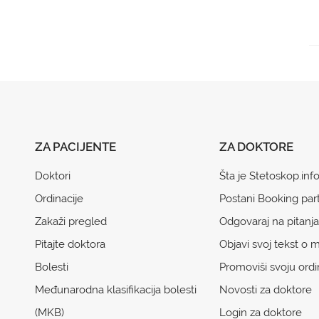
ZA PACIJENTE
ZA DOKTORE
Doktori
Šta je Stetoskop.inf
Ordinacije
Postani Booking par
Zakaži pregled
Odgovaraj na pitanja
Pitajte doktora
Objavi svoj tekst o m
Bolesti
Promoviši svoju ordi
Međunarodna klasifikacija bolesti
Novosti za doktore
(MKB)
Login za doktore