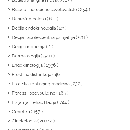
( 7717 )
Bolesti uha, grla i nosa
( 254 )
Bračno i porodično savetovalište
( 611 )
Bubrežne bolesti
( 29 )
Dečija endokrinologija
( 531 )
Dečija i adolescentna psihijatrija
( 2 )
Dečija ortopedija
( 5211 )
Dermatologija
( 1996 )
Endokrinologija
( 46 )
Erektilna disfunkcija
( 232 )
Estetska i antiaging medicina
( 165 )
Fitness i bodybuilding
( 744 )
Fizijatrija i rehabilitacija
( 157 )
Genetika
( 20742 )
Ginekologija