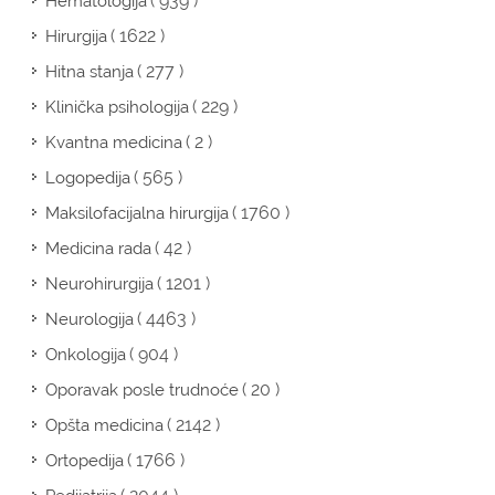
( 939 )
Hematologija
( 1622 )
Hirurgija
( 277 )
Hitna stanja
( 229 )
Klinička psihologija
( 2 )
Kvantna medicina
( 565 )
Logopedija
( 1760 )
Maksilofacijalna hirurgija
( 42 )
Medicina rada
( 1201 )
Neurohirurgija
( 4463 )
Neurologija
( 904 )
Onkologija
( 20 )
Oporavak posle trudnoće
( 2142 )
Opšta medicina
( 1766 )
Ortopedija