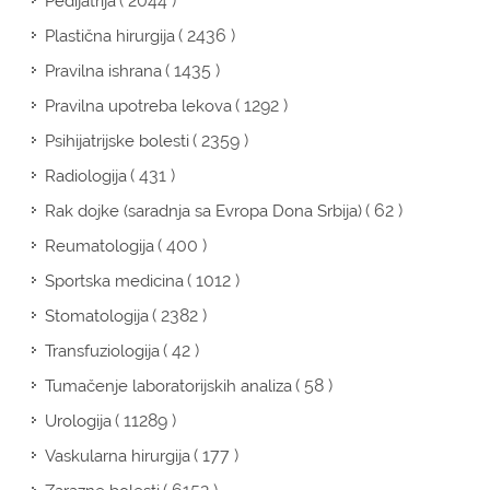
( 2044 )
Pedijatrija
( 2436 )
Plastična hirurgija
( 1435 )
Pravilna ishrana
( 1292 )
Pravilna upotreba lekova
( 2359 )
Psihijatrijske bolesti
( 431 )
Radiologija
( 62 )
Rak dojke (saradnja sa Evropa Dona Srbija)
( 400 )
Reumatologija
( 1012 )
Sportska medicina
( 2382 )
Stomatologija
( 42 )
Transfuziologija
( 58 )
Tumačenje laboratorijskih analiza
( 11289 )
Urologija
( 177 )
Vaskularna hirurgija