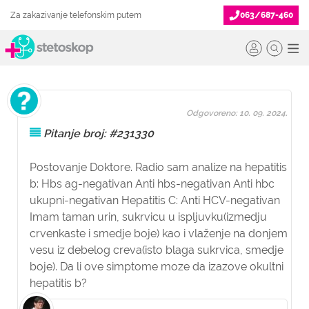
Za zakazivanje telefonskim putem
063/687-460
Odgovoreno: 10. 09. 2024.
Pitanje broj: #231330
Postovanje Doktore. Radio sam analize na hepatitis
b: Hbs ag-negativan Anti hbs-negativan Anti hbc
ukupni-negativan Hepatitis C: Anti HCV-negativan
Imam taman urin, sukrvicu u ispljuvku(izmedju
crvenkaste i smedje boje) kao i vlaženje na donjem
vesu iz debelog creva(isto blaga sukrvica, smedje
boje). Da li ove simptome moze da izazove okultni
hepatitis b?