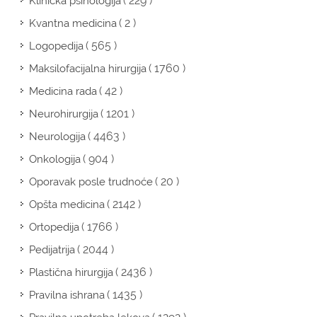
( 229 )
Klinička psihologija
( 2 )
Kvantna medicina
( 565 )
Logopedija
( 1760 )
Maksilofacijalna hirurgija
( 42 )
Medicina rada
( 1201 )
Neurohirurgija
( 4463 )
Neurologija
( 904 )
Onkologija
( 20 )
Oporavak posle trudnoće
( 2142 )
Opšta medicina
( 1766 )
Ortopedija
( 2044 )
Pedijatrija
( 2436 )
Plastična hirurgija
( 1435 )
Pravilna ishrana