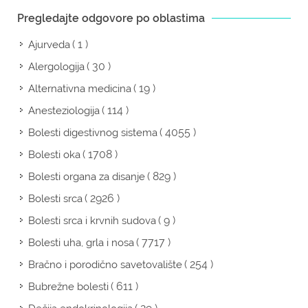
Pregledajte odgovore po oblastima
( 1 )
Ajurveda
( 30 )
Alergologija
( 19 )
Alternativna medicina
( 114 )
Anesteziologija
( 4055 )
Bolesti digestivnog sistema
( 1708 )
Bolesti oka
( 829 )
Bolesti organa za disanje
( 2926 )
Bolesti srca
( 9 )
Bolesti srca i krvnih sudova
( 7717 )
Bolesti uha, grla i nosa
( 254 )
Bračno i porodično savetovalište
( 611 )
Bubrežne bolesti