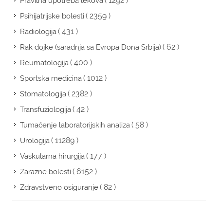
( 1292 )
Pravilna upotreba lekova
( 2359 )
Psihijatrijske bolesti
( 431 )
Radiologija
( 62 )
Rak dojke (saradnja sa Evropa Dona Srbija)
( 400 )
Reumatologija
( 1012 )
Sportska medicina
( 2382 )
Stomatologija
( 42 )
Transfuziologija
( 58 )
Tumačenje laboratorijskih analiza
( 11289 )
Urologija
( 177 )
Vaskularna hirurgija
( 6152 )
Zarazne bolesti
( 82 )
Zdravstveno osiguranje