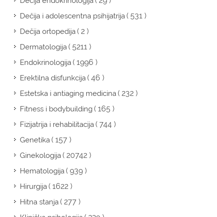
( 29 )
Dečija endokrinologija
( 531 )
Dečija i adolescentna psihijatrija
( 2 )
Dečija ortopedija
( 5211 )
Dermatologija
( 1996 )
Endokrinologija
( 46 )
Erektilna disfunkcija
( 232 )
Estetska i antiaging medicina
( 165 )
Fitness i bodybuilding
( 744 )
Fizijatrija i rehabilitacija
( 157 )
Genetika
( 20742 )
Ginekologija
( 939 )
Hematologija
( 1622 )
Hirurgija
( 277 )
Hitna stanja