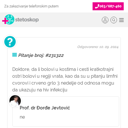
Za zakazivanje telefonskim putem
063/687-460
Odgovoreno: 10. 09. 2024.
Pitanje broj: #231322
Doktore, da li bolovi u kostima i cesti kratkotrajni
ostri bolovi u regiji vrata, kao da su u pitanju limfni
cvorovi i crveno grlo 3 nedelje od odnosa mogu
da ukazuju na hiv infekciju
Prof. dr Đorđe Jevtović
ne